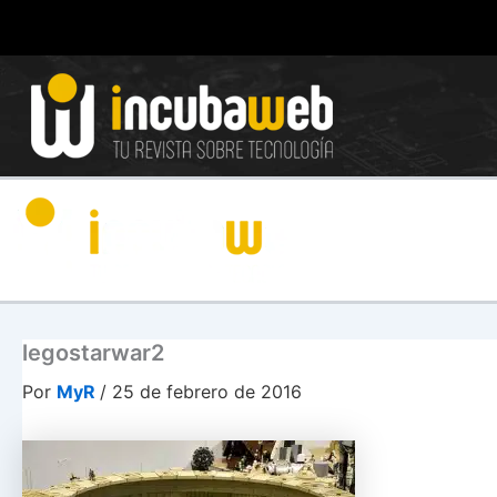
Ir
al
contenido
legostarwar2
Por
MyR
/
25 de febrero de 2016