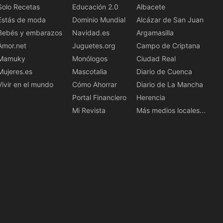
Solo Recetas
Educación 2.0
Albacete
Estás de moda
Dominio Mundial
Alcázar de San Juan
Bebés y embarazos
Navidad.es
Argamasilla
Amor.net
Juguetes.org
Campo de Criptana
Mamuky
Monólogos
Ciudad Real
Mujeres.es
Mascotalia
Diario de Cuenca
Vivir en el mundo
Cómo Ahorrar
Diario de La Mancha
Portal Financiero
Herencia
Mi Revista
Más medios locales...