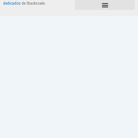
dedicados
de Stackscale.
PolÃ­tica de Privacidad y Cookies