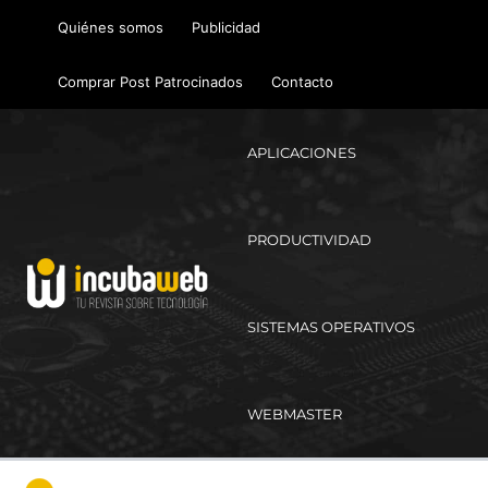
Ir
Quiénes somos
Publicidad
al
contenido
Comprar Post Patrocinados
Contacto
APLICACIONES
PRODUCTIVIDAD
SISTEMAS OPERATIVOS
WEBMASTER
Ma