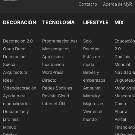
Contacto
Acerca de MyR
DECORACIÓN
TECNOLOGÍA
LIFESTYLE
MIX
Decoracion 2.0
Programacion.net
Solo
Educación
Open Deco
Messenger.es
Recetas
2.0
Decoración
Appleismo
Estás de
Dominio
Sueca
Incubaweb
moda
Mundial
Arquitectura
WordPress
Bebés y
Navidad.e
Ideal
Directo
embarazos
Juguetes.
Videodecoración
Redes Sociales
Amor.net
Monólogo
Ayuda para
Revista Cloud
Mamuky
Mascotali
manualidades
Internet Útil
Mujeres.es
Cómo
Decoración y
Vivir en el
Ahorrar
jardines
mundo
Portal
Mimub
Financiero
Pórtico
Mi Revista