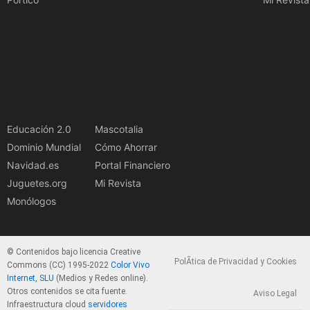
Educación 2.0
Mascotalia
Dominio Mundial
Cómo Ahorrar
Navidad.es
Portal Financiero
Juguetes.org
Mi Revista
Monólogos
© Contenidos bajo licencia Creative
PolÃ­tica de Privacidad y Cookies
Commons (CC) 1995-2022
Color Vivo
Internet, SLU
(Medios y Redes online).
Otros contenidos se cita fuente.
Aviso Legal
Infraestructura cloud
servidores