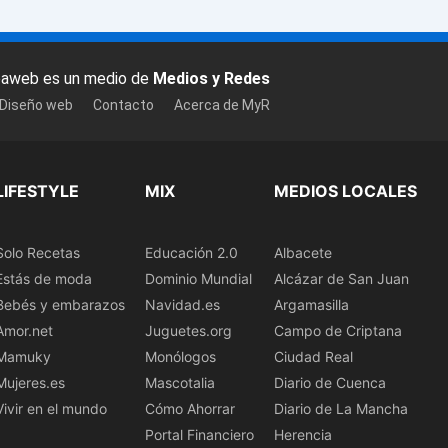
baweb es un medio de
Medios y Redes
 Diseño web
Contacto
Acerca de MyR
LIFESTYLE
MIX
MEDIOS LOCALES
Solo Recetas
Educación 2.0
Albacete
Estás de moda
Dominio Mundial
Alcázar de San Juan
Bebés y embarazos
Navidad.es
Argamasilla
Amor.net
Juguetes.org
Campo de Criptana
Mamuky
Monólogos
Ciudad Real
Mujeres.es
Mascotalia
Diario de Cuenca
Vivir en el mundo
Cómo Ahorrar
Diario de La Mancha
Portal Financiero
Herencia