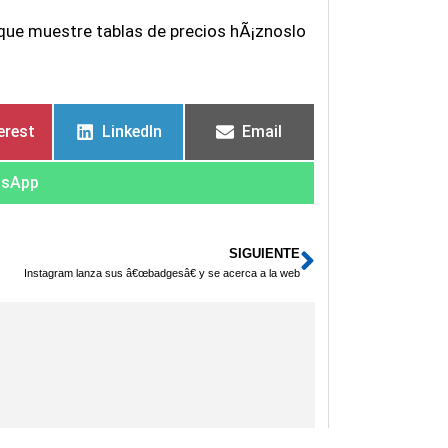
 que muestre tablas de precios hÃ¡znoslo
erest
LinkedIn
Email
tsApp
SIGUIENTE
Siguiente
Instagram lanza sus â€œbadgesâ€ y se acerca a la web