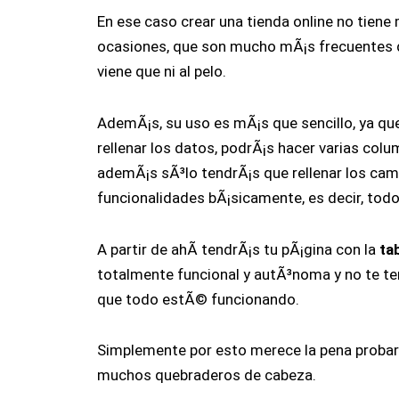
En ese caso crear una tienda online no tiene
ocasiones, que son mucho mÃ¡s frecuentes d
viene que ni al pelo.
AdemÃ¡s, su uso es mÃ¡s que sencillo, ya que b
rellenar los datos, podrÃ¡s hacer varias co
ademÃ¡s sÃ³lo tendrÃ¡s que rellenar los cam
funcionalidades bÃ¡sicamente, es decir, todo
A partir de ahÃ­ tendrÃ¡s tu pÃ¡gina con la
ta
totalmente funcional y autÃ³noma y no te t
que todo estÃ© funcionando.
Simplemente por esto merece la pena probarlo
muchos quebraderos de cabeza.