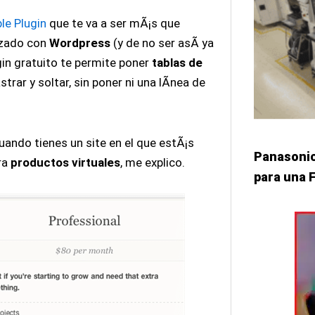
le Plugin
que te va a ser mÃ¡s que
lizado con
Wordpress
(y de no ser asÃ­ ya
gin gratuito te permite poner
tablas de
rar y soltar, sin poner ni una lÃ­nea de
uando tienes un site en el que estÃ¡s
Panasonic
ra
productos virtuales
, me explico.
para una F