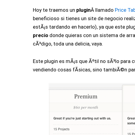
Hoy te traemos un
plugin
Â llamado
Price Tab
beneficioso si tienes un site de negocio rea
estÃ¡s tardando en hacerlo), ya que este plu
precio
donde quieras con un sistema de arrast
cÃ³digo, toda una delicia, vaya.
Este plugin es mÃ¡s que Ãºtil no sÃ³lo para c
vendiendo cosas fÃ­sicas, sino tambiÃ©n pa