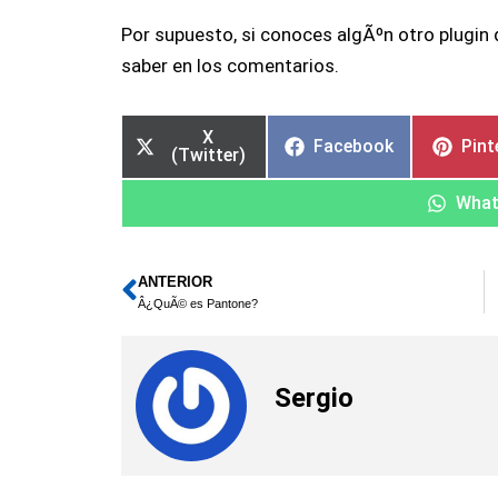
Por supuesto, si conoces algÃºn otro plugin
saber en los comentarios.
X
Facebook
Pint
(Twitter)
Wha
ANTERIOR
Ant
Â¿QuÃ© es Pantone?
Sergio