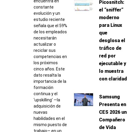
encuentra en
Picosnitch:
constante
el “sniffer”
evolución y un
moderno
estudio reciente
para Linux
señala que el 59%
de los empleados
que
necesitarán
desglosa el
actualizar o
tráfico de
reciclar sus
red por
competencias en
los próximos
ejecutable y
cinco años. Este
lo muestra
dato resalta la
con claridad
importancia de la
formación
continua y el
Samsung
‘upskilling’ —la
Presenta en
adquisición de
CES 2026 un
nuevas
habilidades en el
Compañero
mismo puesto de
de Vida
trabajo— en un