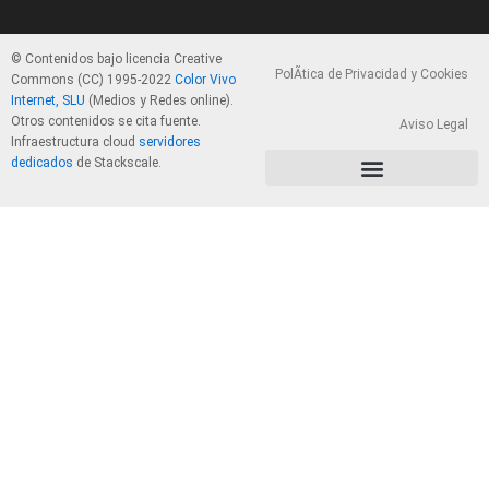
© Contenidos bajo licencia Creative
PolÃ­tica de Privacidad y Cookies
Commons (CC) 1995-2022
Color Vivo
Internet, SLU
(Medios y Redes online).
Otros contenidos se cita fuente.
Aviso Legal
Infraestructura cloud
servidores
dedicados
de Stackscale.
PolÃ­tica de Privacidad y Cookies