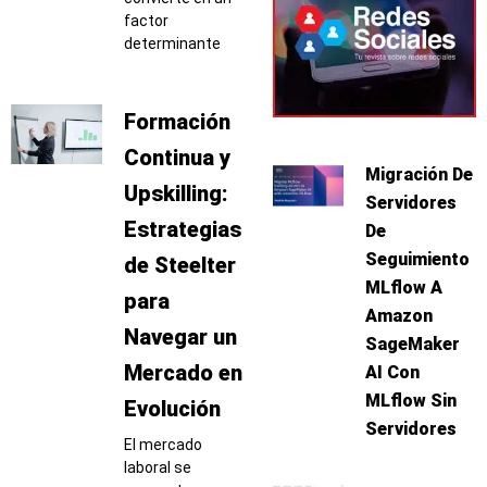
factor
determinante
Formación
Continua y
Migración De
Upskilling:
Servidores
Estrategias
De
Seguimiento
de Steelter
MLflow A
para
Amazon
Navegar un
SageMaker
Mercado en
AI Con
MLflow Sin
Evolución
Servidores
El mercado
laboral se