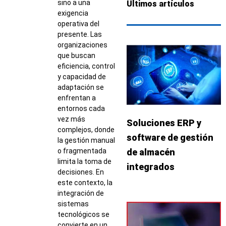
sino a una
Últimos artículos
exigencia
operativa del
presente. Las
organizaciones
que buscan
eficiencia, control
y capacidad de
adaptación se
enfrentan a
entornos cada
vez más
Soluciones ERP y
complejos, donde
software de gestión
la gestión manual
o fragmentada
de almacén
limita la toma de
integrados
decisiones. En
este contexto, la
integración de
sistemas
tecnológicos se
convierte en un