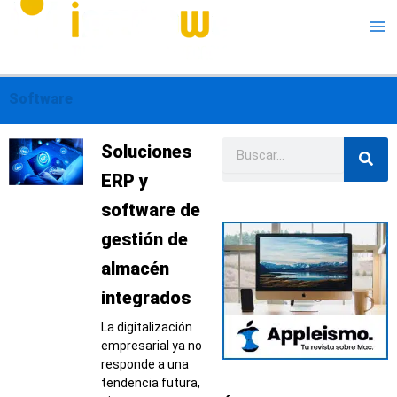
Software
Buscar
Página
Página
Página
Página
Página
Soluciones
ERP y
software de
gestión de
almacén
integrados
La digitalización
empresarial ya no
responde a una
tendencia futura,