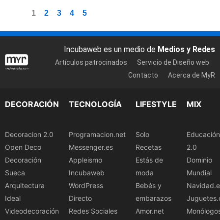
1
2
3
4
5
Incubaweb es un medio de
Medios y Redes
Artículos patrocinados
Servicio de Diseño web
Contacto
Acerca de MyR
DECORACIÓN
TECNOLOGÍA
LIFESTYLE
MIX
Decoracion 2.0
Programacion.net
Solo
Educación
Open Deco
Messenger.es
Recetas
2.0
Decoración
Appleismo
Estás de
Dominio
Sueca
Incubaweb
moda
Mundial
Arquitectura
WordPress
Bebés y
Navidad.e
Ideal
Directo
embarazos
Juguetes.
Videodecoración
Redes Sociales
Amor.net
Monólogo