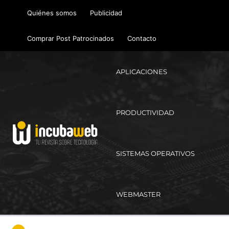
Ir
Quiénes somos
Publicidad
al
contenido
Comprar Post Patrocinados
Contacto
APLICACIONES
PRODUCTIVIDAD
SISTEMAS OPERATIVOS
WEBMASTER
Ma