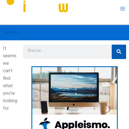
Me
correo
Buscar
It
seems
we
can't
find
what
you're
looking
for.