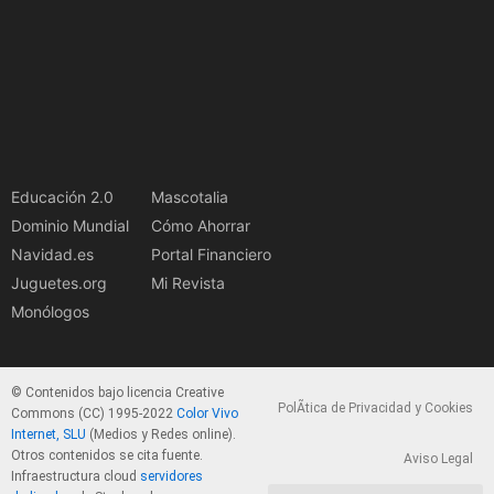
Educación 2.0
Mascotalia
Dominio Mundial
Cómo Ahorrar
Navidad.es
Portal Financiero
Juguetes.org
Mi Revista
Monólogos
© Contenidos bajo licencia Creative
PolÃ­tica de Privacidad y Cookies
Commons (CC) 1995-2022
Color Vivo
Internet, SLU
(Medios y Redes online).
Otros contenidos se cita fuente.
Aviso Legal
Infraestructura cloud
servidores