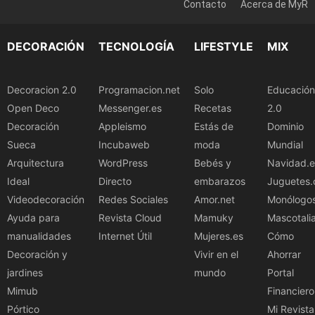
Contacto
Acerca de MyR
DECORACIÓN
TECNOLOGÍA
LIFESTYLE
MIX
Decoracion 2.0
Programacion.net
Solo
Educación
Open Deco
Messenger.es
Recetas
2.0
Decoración
Appleismo
Estás de
Dominio
Sueca
Incubaweb
moda
Mundial
Arquitectura
WordPress
Bebés y
Navidad.e
Ideal
Directo
embarazos
Juguetes.
Videodecoración
Redes Sociales
Amor.net
Monólogo
Ayuda para
Revista Cloud
Mamuky
Mascotali
manualidades
Internet Útil
Mujeres.es
Cómo
Decoración y
Vivir en el
Ahorrar
jardines
mundo
Portal
Mimub
Financiero
Pórtico
Mi Revista