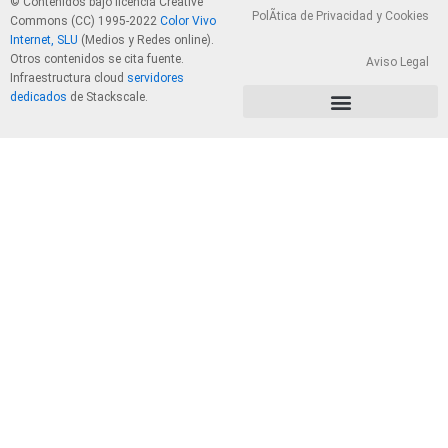
© Contenidos bajo licencia Creative
PolÃ­tica de Privacidad y Cookies
Commons (CC) 1995-2022
Color Vivo
Internet, SLU
(Medios y Redes online).
Otros contenidos se cita fuente.
Aviso Legal
Infraestructura cloud
servidores
dedicados
de Stackscale.
PolÃ­tica de Privacidad y Cookies