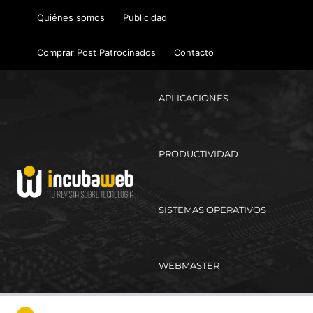
Ir
Quiénes somos
Publicidad
al
contenido
Comprar Post Patrocinados
Contacto
APLICACIONES
PRODUCTIVIDAD
SISTEMAS OPERATIVOS
WEBMASTER
Ma