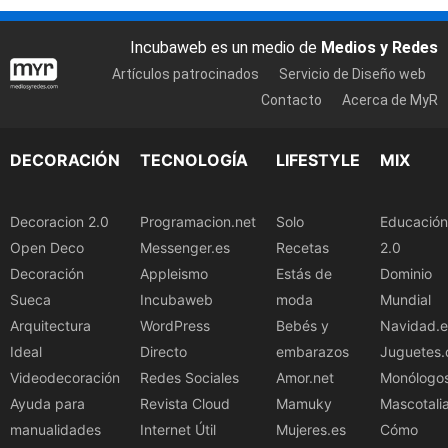
Incubaweb es un medio de
Medios y Redes
Artículos patrocinados
Servicio de Diseño web
Contacto
Acerca de MyR
DECORACIÓN
TECNOLOGÍA
LIFESTYLE
MIX
Decoracion 2.0
Programacion.net
Solo
Educación
Open Deco
Messenger.es
Recetas
2.0
Decoración
Appleismo
Estás de
Dominio
Sueca
Incubaweb
moda
Mundial
Arquitectura
WordPress
Bebés y
Navidad.e
Ideal
Directo
embarazos
Juguetes.
Videodecoración
Redes Sociales
Amor.net
Monólogo
Ayuda para
Revista Cloud
Mamuky
Mascotali
manualidades
Internet Útil
Mujeres.es
Cómo