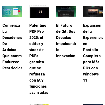
Comienza
Palentino
El Futuro
Expansión
La
PDF Pro
de Git: Dos
de la
Decadencia
2025: el
Décadas
Experiencia
De
editor y
Impulsando
en
Arduino:
visor de
la
Pantalla
Qualcomm
PDFs
Innovación
Completa
Endurece
gratuito
para Más
Restricciones
que se
PCs con
refuerza
Windows
con IA y
11
funciones
avanzadas