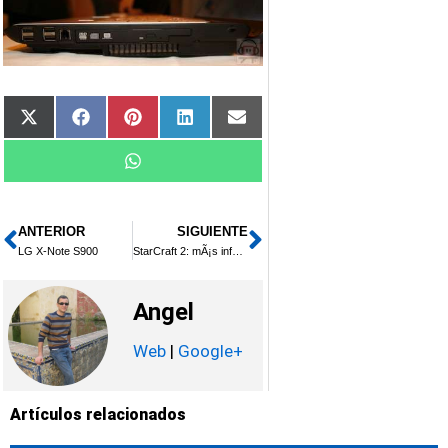
Compartir
Compartir
Compartir
Compartir
Compartir
X
Facebook
Pinterest
LinkedIn
Email
en
en
en
en
en
(Twitter)
Compartir
WhatsApp
en
ANTERIOR
SIGUIENTE
Ant
Siguiente
LG X-Note S900
StarCraft 2: mÃ¡s informaciÃ³n
Angel
Web
|
Google+
Artículos relacionados