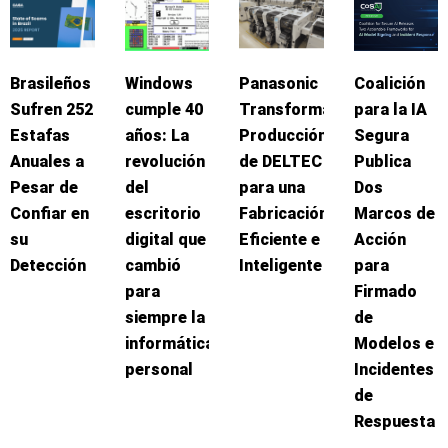
Brasileños
Windows
Panasonic
Coalición
Sufren 252
cumple 40
Transforma
para la IA
Estafas
años: La
Producción
Segura
Anuales a
revolución
de DELTEC
Publica
Pesar de
del
para una
Dos
Confiar en
escritorio
Fabricación
Marcos de
su
digital que
Eficiente e
Acción
Detección
cambió
Inteligente
para
para
Firmado
siempre la
de
informática
Modelos e
personal
Incidentes
de
Respuesta