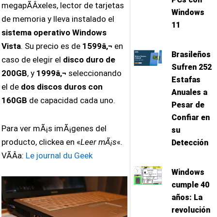
megapÃ­Â­xeles, lector de tarjetas
Windows
de memoria y lleva instalado el
11
sistema operativo Windows
Vista
. Su precio es de
1599â‚¬
en
Brasileños
caso de elegir el
disco duro de
Sufren 252
200GB
, y
1999â‚¬
seleccionando
Estafas
el de
dos discos duros con
Anuales a
160GB
de capacidad cada uno.
Pesar de
Confiar en
Para ver mÃ¡s imÃ¡genes del
su
producto, clickea en «
Leer mÃ¡s
«.
Detección
VÃ­Â­a:
Le journal du Geek
Windows
cumple 40
años: La
revolución