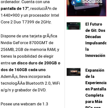
ordenador. Cuenta con una
pantalla de 17″
, resoluciÃ³n de
1440×900 y un procesador Intel
Core 2 Duo T7399 de 2GHz.
El Futuro
de Git: Dos
Dispone de una tarjeta grÃ¡fica
Décadas
Nvidia GeForce 8700GMT de
Impulsando
la
256MB, 2GB de memoria RAM, y
Innovación
tienes la posibilidad de elegir
entre
un disco duro de 200GB o
dos de 160GB cada uno
.
Expansión
AdemÃ¡s, lleva incorporada
de la
Experiencia
tecnologÃ­Â­a Bluetooth 2.0, WiFi
en Pantalla
a/g/n y grabador de DVD.
Completa
para Más
Posee una webcam de 1.3
PCs con