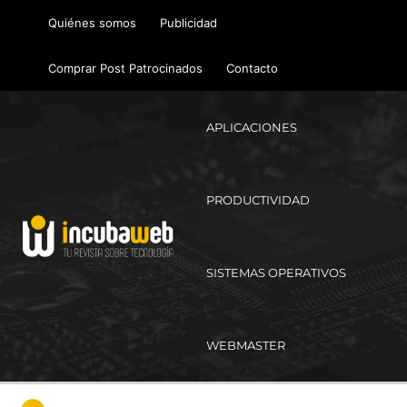
Ir
Quiénes somos
Publicidad
al
contenido
Comprar Post Patrocinados
Contacto
APLICACIONES
PRODUCTIVIDAD
SISTEMAS OPERATIVOS
WEBMASTER
Ma