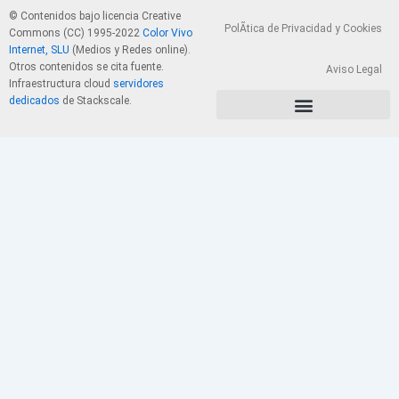
© Contenidos bajo licencia Creative
PolÃ­tica de Privacidad y Cookies
Commons (CC) 1995-2022
Color Vivo
Internet, SLU
(Medios y Redes online).
Otros contenidos se cita fuente.
Aviso Legal
Infraestructura cloud
servidores
dedicados
de Stackscale.
PolÃ­tica de Privacidad y Cookies