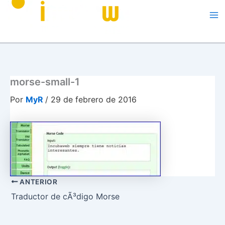
Me
morse-small-1
Por
MyR
/
29 de febrero de 2016
ANTERIOR
Traductor de cÃ³digo Morse