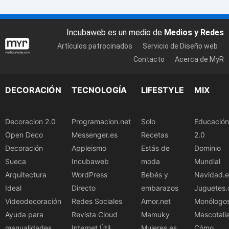
Incubaweb es un medio de
Medios y Redes
Artículos patrocinados
Servicio de Diseño web
Contacto
Acerca de MyR
DECORACIÓN
TECNOLOGÍA
LIFESTYLE
MIX
Decoracion 2.0
Programacion.net
Solo
Educación
Open Deco
Messenger.es
Recetas
2.0
Decoración
Appleismo
Estás de
Dominio
Sueca
Incubaweb
moda
Mundial
Arquitectura
WordPress
Bebés y
Navidad.e
Ideal
Directo
embarazos
Juguetes.
Videodecoración
Redes Sociales
Amor.net
Monólogo
Ayuda para
Revista Cloud
Mamuky
Mascotali
manualidades
Internet Útil
Mujeres.es
Cómo