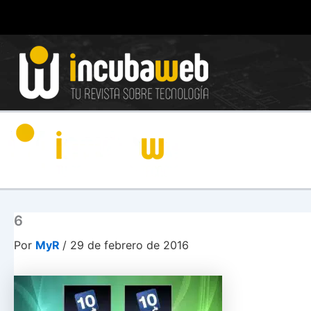
Ir
al
contenido
6
Por
MyR
/
29 de febrero de 2016