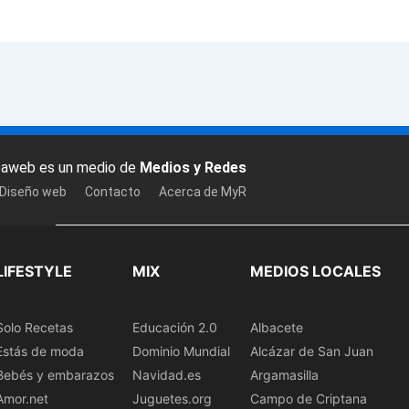
baweb es un medio de
Medios y Redes
 Diseño web
Contacto
Acerca de MyR
LIFESTYLE
MIX
MEDIOS LOCALES
Solo Recetas
Educación 2.0
Albacete
Estás de moda
Dominio Mundial
Alcázar de San Juan
Bebés y embarazos
Navidad.es
Argamasilla
Amor.net
Juguetes.org
Campo de Criptana