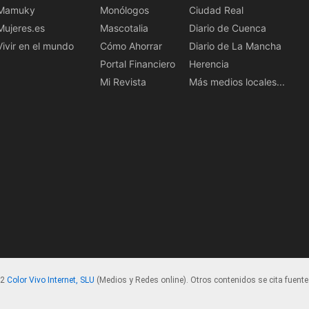
Mamuky
Monólogos
Ciudad Real
Mujeres.es
Mascotalia
Diario de Cuenca
Vivir en el mundo
Cómo Ahorrar
Diario de La Mancha
Portal Financiero
Herencia
Mi Revista
Más medios locales...
22
Color Vivo Internet, SLU
(Medios y Redes online). Otros contenidos se cita fuente.