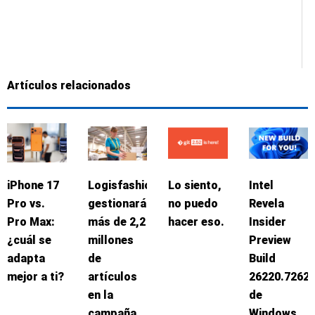
Artículos relacionados
iPhone 17
Logisfashion
Lo siento,
Intel
Pro vs.
gestionará
no puedo
Revela
Pro Max:
más de 2,2
hacer eso.
Insider
¿cuál se
millones
Preview
adapta
de
Build
mejor a ti?
artículos
26220.7262
en la
de
campaña
Windows