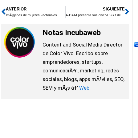
ANTERIOR
SIGUIENTE
Ant
Sig
ImÃ¡genes de mujeres vectoriales
A-DATA presenta sus discos SSD de 512 GB
Notas Incubaweb
Content and Social Media Director
de Color Vivo. Escribo sobre
emprendedores, startups,
comunicaciÃ³n, marketing, redes
sociales, blogs, apps mÃ³viles, SEO,
SEM y mÃ¡s â†’
Web