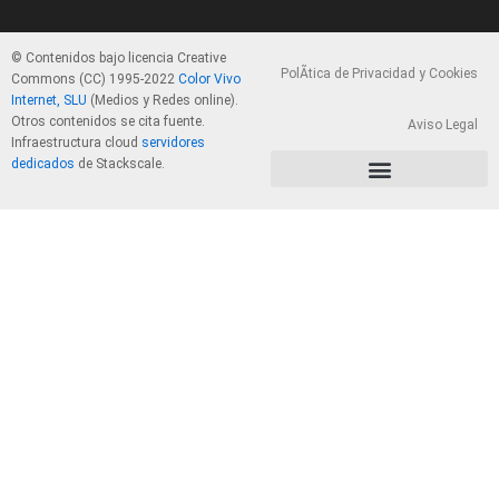
© Contenidos bajo licencia Creative
PolÃ­tica de Privacidad y Cookies
Commons (CC) 1995-2022
Color Vivo
Internet, SLU
(Medios y Redes online).
Otros contenidos se cita fuente.
Aviso Legal
Infraestructura cloud
servidores
dedicados
de Stackscale.
PolÃ­tica de Privacidad y Cookies