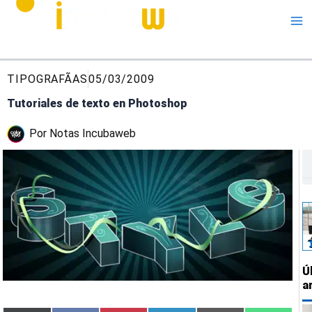
Me
TIPOGRAFÃ­AS
05/03/2009
Tutoriales de texto en Photoshop
Por
Notas Incubaweb
Bu
Ú
a