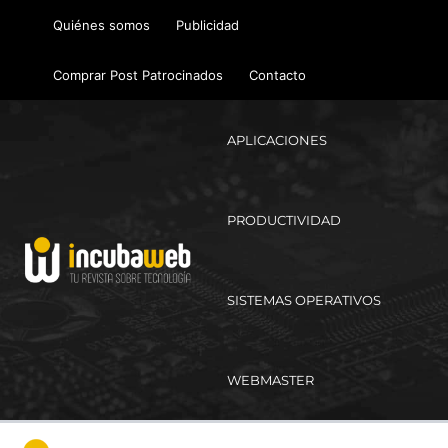
Ir
Quiénes somos
Publicidad
al
contenido
Comprar Post Patrocinados
Contacto
APLICACIONES
PRODUCTIVIDAD
SISTEMAS OPERATIVOS
WEBMASTER
Ma