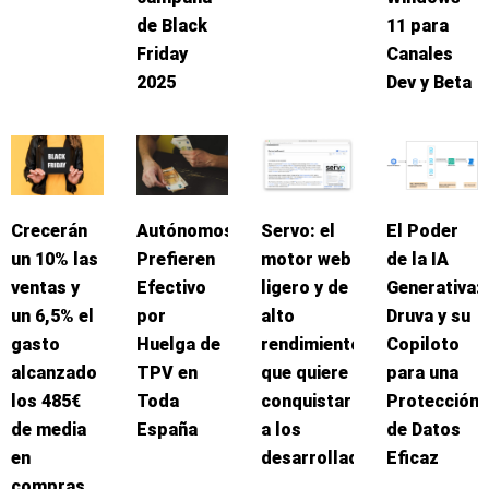
de Black
11 para
Friday
Canales
2025
Dev y Beta
Crecerán
Autónomos
Servo: el
El Poder
un 10% las
Prefieren
motor web
de la IA
ventas y
Efectivo
ligero y de
Generativa:
un 6,5% el
por
alto
Druva y su
gasto
Huelga de
rendimiento
Copiloto
alcanzado
TPV en
que quiere
para una
los 485€
Toda
conquistar
Protección
de media
España
a los
de Datos
en
desarrolladores
Eficaz
compras