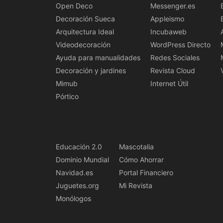
Open Deco
Messenger.es
Decoración Sueca
Appleismo
Arquitectura Ideal
Incubaweb
Videodecoración
WordPress Directo
Ayuda para manualidades
Redes Sociales
Decoración y jardines
Revista Cloud
Mimub
Internet Útil
Pórtico
Educación 2.0
Mascotalia
Dominio Mundial
Cómo Ahorrar
Navidad.es
Portal Financiero
Juguetes.org
Mi Revista
Monólogos