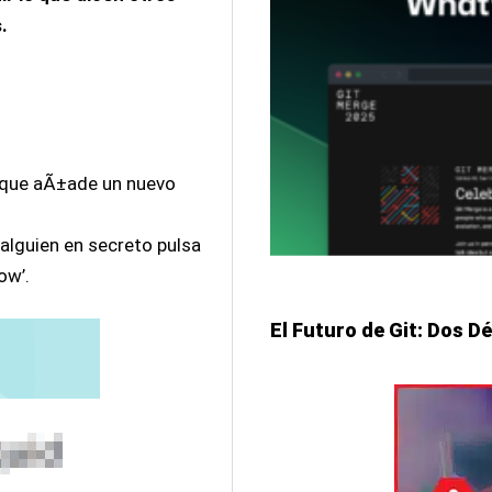
.
que aÃ±ade un nuevo
a alguien en secreto pulsa
ow’.
El Futuro de Git: Dos D