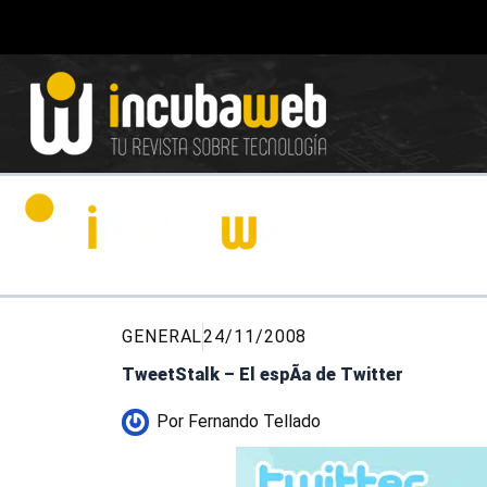
Ir
al
contenido
GENERAL
24/11/2008
TweetStalk – El espÃ­a de Twitter
Por
Fernando Tellado