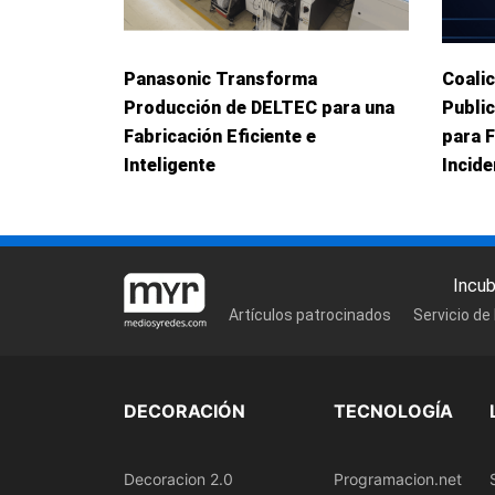
Panasonic Transforma
Coalic
Producción de DELTEC para una
Publi
Fabricación Eficiente e
para 
Inteligente
Incid
Incu
Artículos patrocinados
Servicio de
DECORACIÓN
TECNOLOGÍA
Decoracion 2.0
Programacion.net