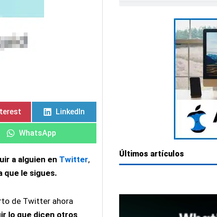
mpartir
mpartir
Compartir
Compartir
Compartir
Compartir
en
en
en
en
terest
LinkedIn
WhatsApp
Últimos artículos
uir a alguien en
Twitter
,
 que le sigues.
erto de Twitter ahora
ir lo que dicen otros