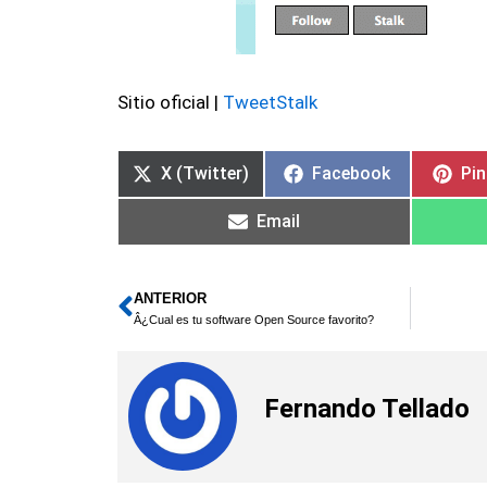
Sitio oficial |
TweetStalk
X (Twitter)
Facebook
Pin
Email
ANTERIOR
Ant
Â¿Cual es tu software Open Source favorito?
Fernando Tellado