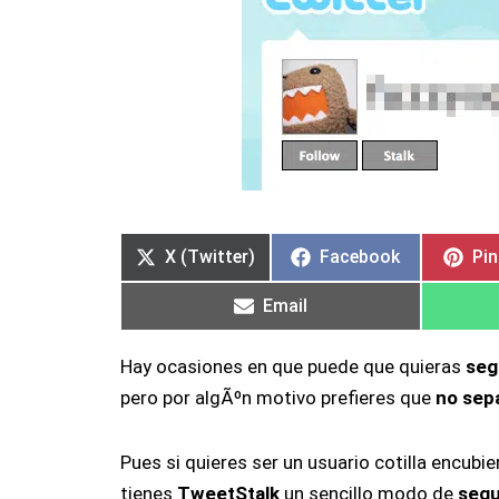
Compartir
Compartir
Compartir
Compartir
Compartir
Compartir
Co
Co
en
en
en
en
en
en
en
en
X (Twitter)
Facebook
Pin
Email
Hay ocasiones en que puede que quieras
seg
pero por algÃºn motivo prefieres que
no sepa
Pues si quieres ser un usuario cotilla encubi
tienes
TweetStalk
un sencillo modo de
segu