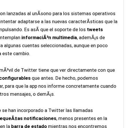
ron lanzadas al unÃ­sono para los sistemas operativos
e intentar adaptarse a las nuevas caracterÃ­sticas que la
impulsando. Es asÃ­ que el soporte de los
tweets
contemplan
informaciÃ³n multimedia
, ademÃ¡s de
ra algunas cuentas seleccionadas, aunque en poco
a este cambio.
 mÃ³vil de Twitter tiene que ver directamente con que
configurables
que antes. De hecho, podemos
ar, para que la app nos informe concretamente cuando
stros mensajes, o demÃ¡s.
se han incorporado a Twitter las llamadas
equeÃ±as notificaciones
, menos presentes en la
 en la
barra de estado
mientras nos encontremos