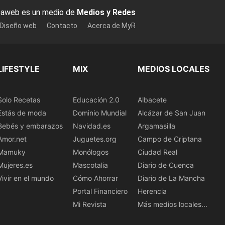
baweb es un medio de
Medios y Redes
 Diseño web
Contacto
Acerca de MyR
LIFESTYLE
MIX
MEDIOS LOCALES
Solo Recetas
Educación 2.0
Albacete
Estás de moda
Dominio Mundial
Alcázar de San Juan
Bebés y embarazos
Navidad.es
Argamasilla
Amor.net
Juguetes.org
Campo de Criptana
Mamuky
Monólogos
Ciudad Real
Mujeres.es
Mascotalia
Diario de Cuenca
Vivir en el mundo
Cómo Ahorrar
Diario de La Mancha
Portal Financiero
Herencia
Mi Revista
Más medios locales...