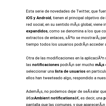
Esta serie de novedades de Twitter, que fue
iOS y Android
, tienen el principal objetivo d
red social, en su sentido mÃ¡s global, viene 
expandidos
, como se denomina a los que 
extractos de enlaces, sÃ³lo se mostrarÃ¡ pa
tiempo todos los usuarios podrÃ¡n acceder 
Otra de las modificaciones en la aplicaciÃ³n
las
notificaciones
podrÃ¡n ser mucho
mÃ¡s 
seleccionar una
lista de usuarios
en particul
ellos han tweeteado algo, respondido a nue
AdemÃ¡s, no podemos dejar de seÃ±alar que 
â€œ
Ambient notifications
â€, es decir, una
p
pantalla que las comunes, y que aparecerÃ¡n