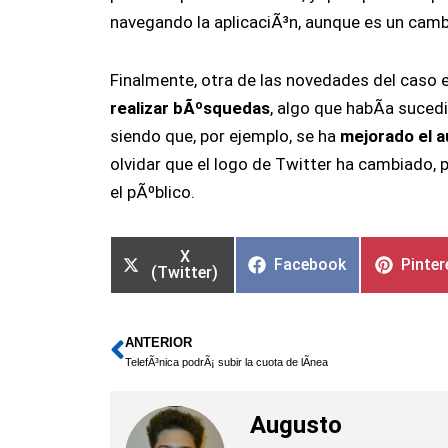
navegando la aplicaciÃ³n, aunque es un cambi
Finalmente, otra de las novedades del caso 
realizar bÃºsquedas
, algo que habÃ­a suced
siendo que, por ejemplo, se ha
mejorado el 
olvidar que el logo de Twitter ha cambiado, 
el pÃºblico.
X
Facebook
Pinter
(Twitter)
ANTERIOR
Ant
TelefÃ³nica podrÃ¡ subir la cuota de lÃ­nea
Augusto