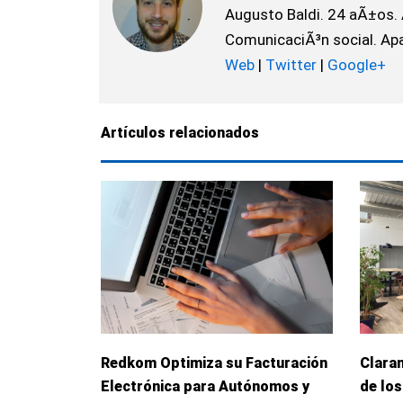
Augusto Baldi. 24 aÃ±os. 
ComunicaciÃ³n social. Apas
Web
|
Twitter
|
Google+
Artículos relacionados
Redkom Optimiza su Facturación
Clara
Electrónica para Autónomos y
de los