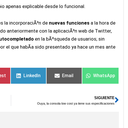
o apenas explicable desde lo funcional.
es la incorporaciÃ³n de
nuevas funciones
a la hora de
ido anteriormente con la aplicaciÃ³n web de Twitter,
autocompletado
en la bÃºsqueda de usuarios; sin
por el que habÃ­a sido presentado ya hace un mes ante
est
LinkedIn
Email
WhatsApp
SIGUIENTE
Sig
Ouya, la consola low cost ya tiene sus especificaciones