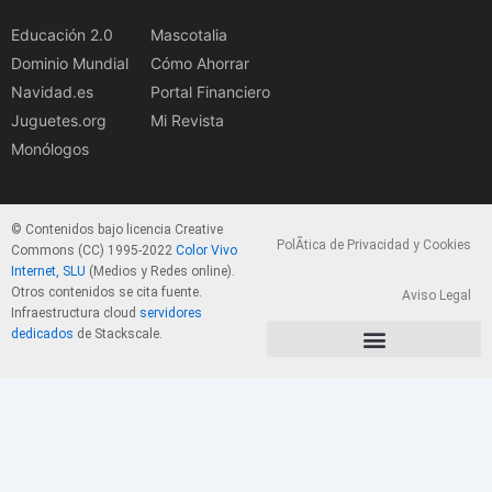
Educación 2.0
Mascotalia
Dominio Mundial
Cómo Ahorrar
Navidad.es
Portal Financiero
Juguetes.org
Mi Revista
Monólogos
© Contenidos bajo licencia Creative
PolÃ­tica de Privacidad y Cookies
Commons (CC) 1995-2022
Color Vivo
Internet, SLU
(Medios y Redes online).
Otros contenidos se cita fuente.
Aviso Legal
Infraestructura cloud
servidores
dedicados
de Stackscale.
PolÃ­tica de Privacidad y Cookies