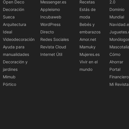
Open Deco
Messenger.es
Recetas
2.0
Decoración
Appleismo
Estás de
Dominio
Sueca
Incubaweb
moda
Mundial
Arquitectura
WordPress
Bebés y
Navidad.e
Ideal
Directo
embarazos
Juguetes.
Videodecoración
Redes Sociales
Amor.net
Monólogo
Ayuda para
Revista Cloud
Mamuky
Mascotali
manualidades
Internet Útil
Mujeres.es
Cómo
Decoración y
Vivir en el
Ahorrar
jardines
mundo
Portal
Mimub
Financiero
Pórtico
Mi Revista