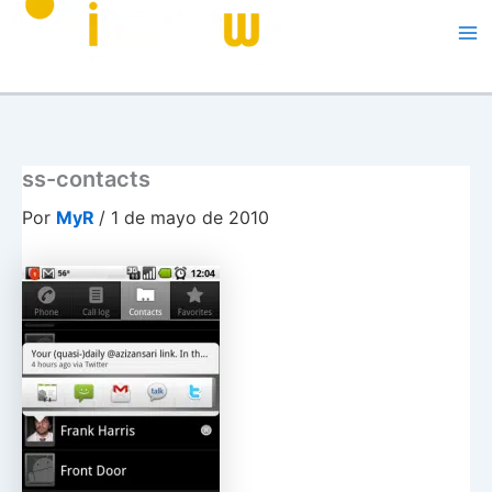
Me
ss-contacts
Por
MyR
/
1 de mayo de 2010