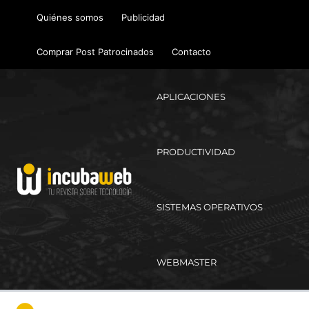
Ir
Quiénes somos
Publicidad
al
contenido
Comprar Post Patrocinados
Contacto
APLICACIONES
PRODUCTIVIDAD
SISTEMAS OPERATIVOS
WEBMASTER
Ma