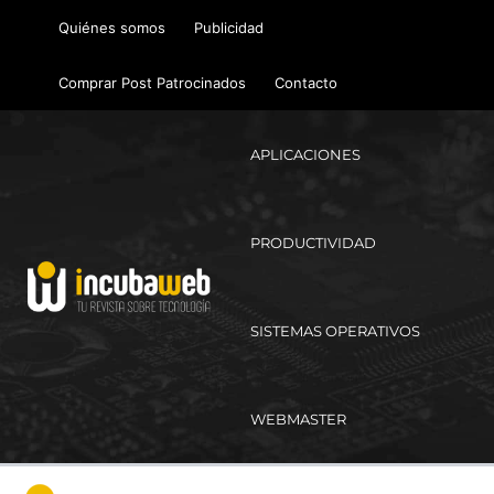
Ir
Quiénes somos
Publicidad
al
contenido
Comprar Post Patrocinados
Contacto
APLICACIONES
PRODUCTIVIDAD
SISTEMAS OPERATIVOS
WEBMASTER
Ma