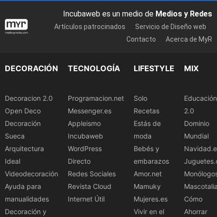
Incubaweb es un medio de
Medios y Redes
Artículos patrocinados
Servicio de Diseño web
Contacto
Acerca de MyR
DECORACIÓN
TECNOLOGÍA
LIFESTYLE
MIX
Decoracion 2.0
Programacion.net
Solo
Educación
Open Deco
Messenger.es
Recetas
2.0
Decoración
Appleismo
Estás de
Dominio
Sueca
Incubaweb
moda
Mundial
Arquitectura
WordPress
Bebés y
Navidad.e
Ideal
Directo
embarazos
Juguetes.
Videodecoración
Redes Sociales
Amor.net
Monólogo
Ayuda para
Revista Cloud
Mamuky
Mascotali
manualidades
Internet Útil
Mujeres.es
Cómo
Decoración y
Vivir en el
Ahorrar