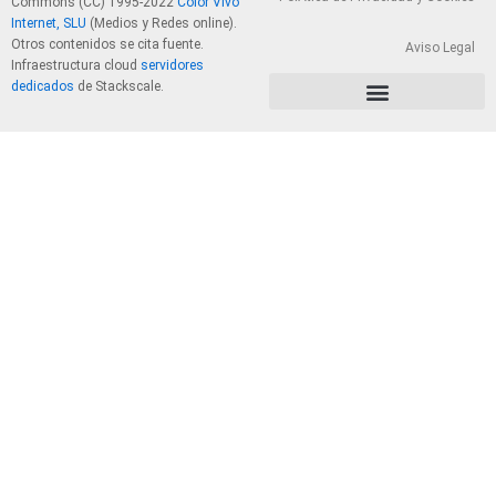
Commons (CC) 1995-2022
Color Vivo
Internet, SLU
(Medios y Redes online).
Otros contenidos se cita fuente.
Aviso Legal
Infraestructura cloud
servidores
dedicados
de Stackscale.
PolÃ­tica de Privacidad y Cookies