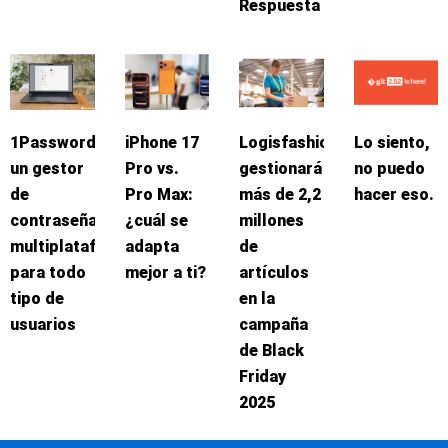
Respuesta
1Password:
iPhone 17
Logisfashion
Lo siento,
un gestor
Pro vs.
gestionará
no puedo
de
Pro Max:
más de 2,2
hacer eso.
contraseñas
¿cuál se
millones
multiplataforma
adapta
de
para todo
mejor a ti?
artículos
tipo de
en la
usuarios
campaña
de Black
Friday
2025