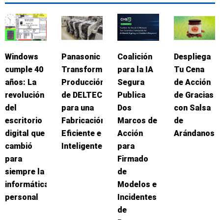
Windows
Panasonic
Coalición
Despliega
cumple 40
Transforma
para la IA
Tu Cena
años: La
Producción
Segura
de Acción
revolución
de DELTEC
Publica
de Gracias
del
para una
Dos
con Salsa
escritorio
Fabricación
Marcos de
de
digital que
Eficiente e
Acción
Arándanos
cambió
Inteligente
para
para
Firmado
siempre la
de
informática
Modelos e
personal
Incidentes
de