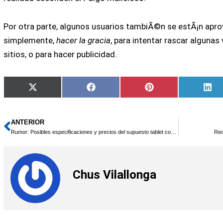
Por otra parte, algunos usuarios tambiÃ©n se estÃ¡n aprov
simplemente,
hacer la gracia
, para intentar rascar algunas
sitios, o para hacer publicidad.
Compartir
Compartir
Compartir
Co
X
Facebook
Pinterest
Lin
en
en
en
en
(Twitter)
ANTERIOR
Ant
Rumor: Posibles especificaciones y precios del supuesto tablet con Android de HTC
Rec
Chus Vilallonga