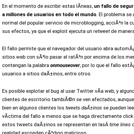
En el momento de escribir estas lÃ­neas,
un fallo de segu
a millones de usuarios en todo el mundo
. El problema se
normal del popular servicio de microblogging, acciÃ³n la cu
sus efectos, ya que el exploit ejecuta un
retweet
de manera
El fallo permite que el navegador del usuario abra autom
sitios web con sÃ³lo pasar el ratÃ³n por encima de los me
contengan la palabra
onmouseover
, por lo que el fallo est
usuarios a sitios daÃ±inos, entre otros.
Es posible explotar el bug al usar Twitter vÃ­a web, y alg
clientes de escritorio tambiÃ©n se ven afectados, aunqu
bien en algunos clientes los
tweets daÃ±inos
se pueden lee
vÃ­ctima del fallo a menos que se haga directamente click
estos tweets daÃ±inos se representan en lasÂ
time lines
realidad esconden cÃ³digo malicioso.