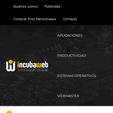
Ir
Quiénes somos
Publicidad
al
contenido
Comprar Post Patrocinados
Contacto
APLICACIONES
PRODUCTIVIDAD
SISTEMAS OPERATIVOS
WEBMASTER
Ma