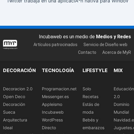
Twitter trabaja en una aplicaciÃ³n nativa para Windows
Incubaweb es un medio de
Medios y Redes
Artículos patrocinados
Servicio de Diseño web
Contacto
Acerca de MyR
DECORACIÓN
TECNOLOGÍA
LIFESTYLE
MIX
Decoracion 2.0
Programacion.net
Solo
Educación
Open Deco
Messenger.es
Recetas
2.0
Decoración
Appleismo
Estás de
Dominio
Sueca
Incubaweb
moda
Mundial
Arquitectura
WordPress
Bebés y
Navidad.e
Ideal
Directo
embarazos
Juguetes.