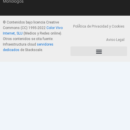
Monólogos
© Contenidos bajo licencia Creative
PolÃ­tica de Privacidad y Cookies
Commons (CC) 1995-2022
Color Vivo
Internet, SLU
(Medios y Redes online).
Otros contenidos se cita fuente.
Aviso Legal
Infraestructura cloud
servidores
dedicados
de Stackscale.
PolÃ­tica de Privacidad y Cookies