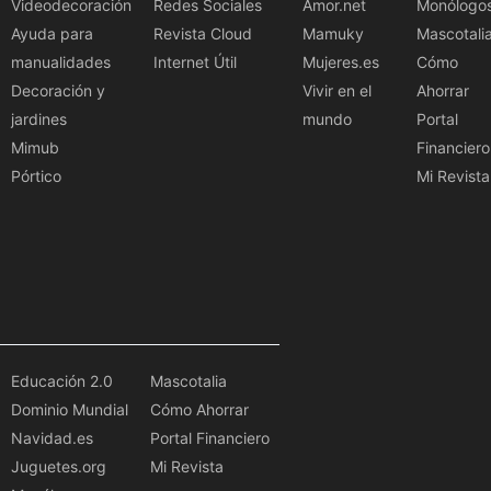
Videodecoración
Redes Sociales
Amor.net
Monólogo
Ayuda para
Revista Cloud
Mamuky
Mascotali
manualidades
Internet Útil
Mujeres.es
Cómo
Decoración y
Vivir en el
Ahorrar
jardines
mundo
Portal
Mimub
Financiero
Pórtico
Mi Revista
Educación 2.0
Mascotalia
Dominio Mundial
Cómo Ahorrar
Navidad.es
Portal Financiero
Juguetes.org
Mi Revista