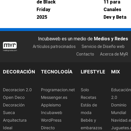
de Black
11 para
Friday
Canales
2025
Dev y Beta
Incubaweb es un medio de
Medios y Redes
Artículos patrocinados
Servicio de Diseño web
Contacto
Acerca de MyR
DECORACIÓN
TECNOLOGÍA
LIFESTYLE
MIX
Decoracion 2.0
Programacion.net
Solo
Educación
Open Deco
Messenger.es
Recetas
2.0
Decoración
Appleismo
Estás de
Dominio
Sueca
Incubaweb
moda
Mundial
Arquitectura
WordPress
Bebés y
Navidad.e
Ideal
Directo
embarazos
Juguetes.