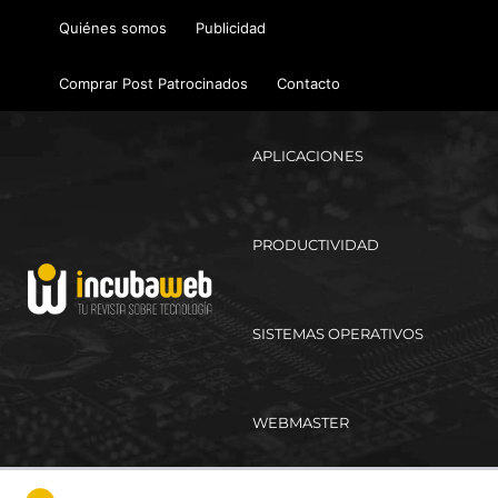
Ir
Quiénes somos
Publicidad
al
contenido
Comprar Post Patrocinados
Contacto
APLICACIONES
PRODUCTIVIDAD
SISTEMAS OPERATIVOS
WEBMASTER
Ma