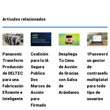
Artículos relacionados
Panasonic
Coalición
Despliega
1Password:
Transforma
para la IA
Tu Cena
un gestor
Producción
Segura
de Acción
de
de DELTEC
Publica
de Gracias
contraseña
para una
Dos
con Salsa
multiplataf
Fabricación
Marcos de
de
para todo
Eficiente e
Acción
Arándanos
tipo de
Inteligente
para
usuarios
Firmado