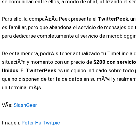
se comunican entre ellos, a modo de chat, utilizando el ser
Para ello, la compaÃ±Ã­a Peek presenta el
TwitterPeek
, u
es familiar, pero que abandona el servicio de mensajes de 
para dedicarse completamente al servicio de microbloggi
De esta menera, podrÃ¡s tener actualizado tu TimeLine a d
situaciÃ³n y momento con un precio de
$200 con servicio
Unidos
. El
TwitterPeek
es un equipo indicado sobre todo 
que no disponen de tarifa de datos en su mÃ³vil y realmen
un terminal mÃ¡s.
VÃ­a:
SlashGear
Imagen:
Peter Ha Twitpic