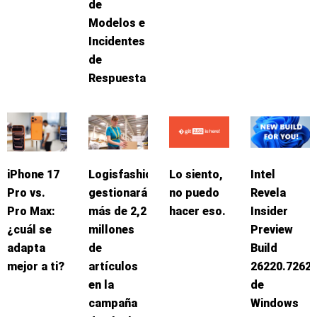
de
Modelos e
Incidentes
de
Respuesta
iPhone 17
Logisfashion
Lo siento,
Intel
Pro vs.
gestionará
no puedo
Revela
Pro Max:
más de 2,2
hacer eso.
Insider
¿cuál se
millones
Preview
adapta
de
Build
mejor a ti?
artículos
26220.7262
en la
de
campaña
Windows