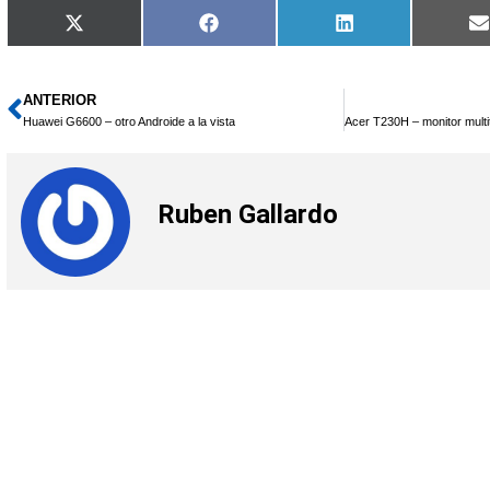
Compartir
Compartir
Compartir
X
Facebook
LinkedIn
en
en
en
(Twitter)
ANTERIOR
Ant
Huawei G6600 – otro Androide a la vista
Ruben Gallardo