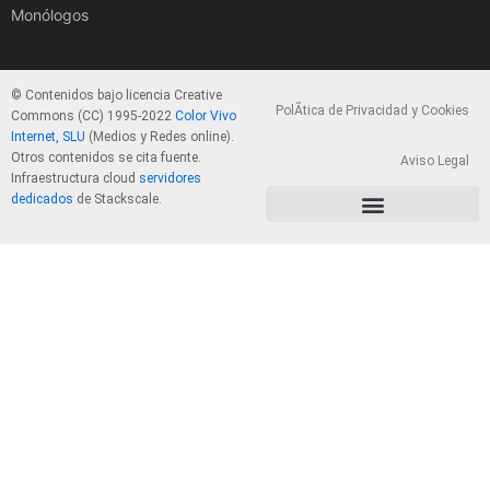
Monólogos
© Contenidos bajo licencia Creative
PolÃ­tica de Privacidad y Cookies
Commons (CC) 1995-2022
Color Vivo
Internet, SLU
(Medios y Redes online).
Otros contenidos se cita fuente.
Aviso Legal
Infraestructura cloud
servidores
dedicados
de Stackscale.
PolÃ­tica de Privacidad y Cookies