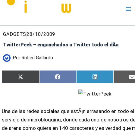
Me
GADGETS
28/10/2009
TwitterPeek – enganchados a Twitter todo el dÃ­a
Por
Ruben Gallardo
Compartir
Compartir
Compartir
X
Facebook
LinkedIn
en
en
en
(Twitter)
Una de las redes sociales que estÃ¡n arrasando en todo 
servicio de microblogging, donde cada uno de nosotros de
de arena como quiera en 140 caracteres y es verdad que 