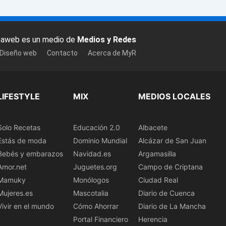
baweb es un medio de
Medios y Redes
 Diseño web
Contacto
Acerca de MyR
LIFESTYLE
MIX
MEDIOS LOCALES
Solo Recetas
Educación 2.0
Albacete
Estás de moda
Dominio Mundial
Alcázar de San Juan
Bebés y embarazos
Navidad.es
Argamasilla
Amor.net
Juguetes.org
Campo de Criptana
Mamuky
Monólogos
Ciudad Real
Mujeres.es
Mascotalia
Diario de Cuenca
Vivir en el mundo
Cómo Ahorrar
Diario de La Mancha
Portal Financiero
Herencia