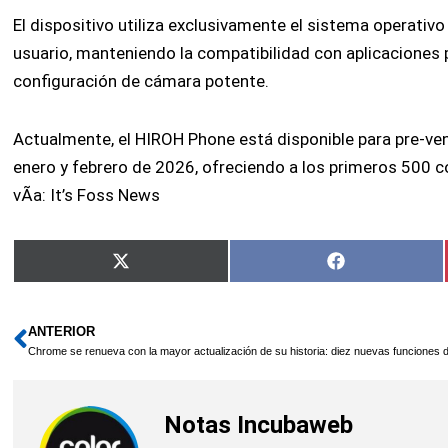
El dispositivo utiliza exclusivamente el sistema operativ
usuario, manteniendo la compatibilidad con aplicaciones 
configuración de cámara potente.
Actualmente, el HIROH Phone está disponible para pre-ven
enero y febrero de 2026, ofreciendo a los primeros 500 c
vÃ­a: It’s Foss News
Compartir
Compartir
X
Facebook
en
en
(Twitter)
ANTERIOR
Ant
Chrome se renueva con la mayor actualización de su historia: diez nuevas funciones d
Notas Incubaweb