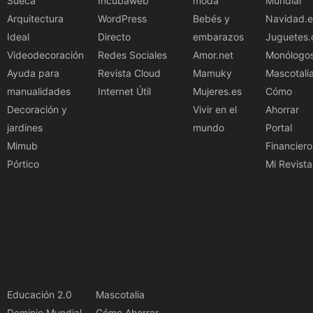
Sueca
Incubaweb
moda
Mundial
Arquitectura
WordPress
Bebés y
Navidad.e
Ideal
Directo
embarazos
Juguetes.
Videodecoración
Redes Sociales
Amor.net
Monólogo
Ayuda para
Revista Cloud
Mamuky
Mascotali
manualidades
Internet Útil
Mujeres.es
Cómo
Decoración y
Vivir en el
Ahorrar
jardines
mundo
Portal
Mimub
Financiero
Pórtico
Mi Revista
Educación 2.0
Mascotalia
Dominio Mundial
Cómo Ahorrar