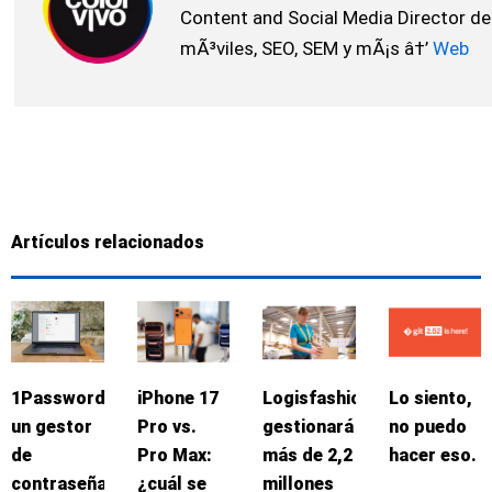
Content and Social Media Director de
mÃ³viles, SEO, SEM y mÃ¡s â†’
Web
Artículos relacionados
1Password:
iPhone 17
Logisfashion
Lo siento,
un gestor
Pro vs.
gestionará
no puedo
de
Pro Max:
más de 2,2
hacer eso.
contraseñas
¿cuál se
millones