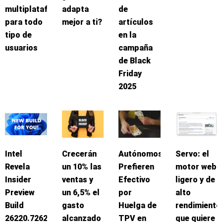
multiplataforma
adapta
de
para todo
mejor a ti?
artículos
tipo de
en la
usuarios
campaña
de Black
Friday
2025
Intel
Crecerán
Autónomos
Servo: el
Revela
un 10% las
Prefieren
motor web
Insider
ventas y
Efectivo
ligero y de
Preview
un 6,5% el
por
alto
Build
gasto
Huelga de
rendimiento
26220.7262
alcanzado
TPV en
que quiere