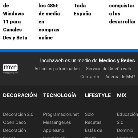
de
los 485€
Toda
conquistar
Windows
de media
España
a los
11 para
en
desarrollad
Canales
compras
Dev y Beta
online
Incubaweb es un medio de
Medios y Redes
Artículos patrocinados
Servicio de Diseño web
Contacto
Acerca de MyR
DECORACIÓN
TECNOLOGÍA
LIFESTYLE
MIX
Decoracion 2.0
Programacion.net
Solo
Educación
Open Deco
Messenger.es
Recetas
2.0
Decoración
Appleismo
Estás de
Dominio