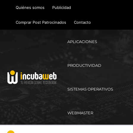
Ir
Quiénes somos
Publicidad
al
contenido
Comprar Post Patrocinados
Contacto
APLICACIONES
PRODUCTIVIDAD
SISTEMAS OPERATIVOS
WEBMASTER
Ma