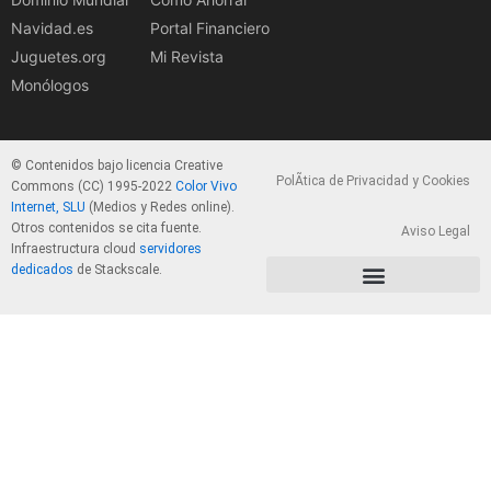
Navidad.es
Portal Financiero
Juguetes.org
Mi Revista
Monólogos
© Contenidos bajo licencia Creative
PolÃ­tica de Privacidad y Cookies
Commons (CC) 1995-2022
Color Vivo
Internet, SLU
(Medios y Redes online).
Otros contenidos se cita fuente.
Aviso Legal
Infraestructura cloud
servidores
dedicados
de Stackscale.
PolÃ­tica de Privacidad y Cookies