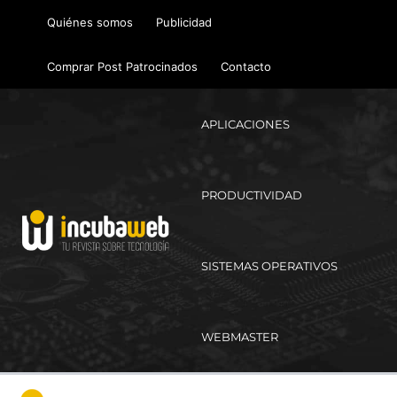
Ir
Quiénes somos
Publicidad
al
contenido
Comprar Post Patrocinados
Contacto
APLICACIONES
PRODUCTIVIDAD
SISTEMAS OPERATIVOS
WEBMASTER
Ma