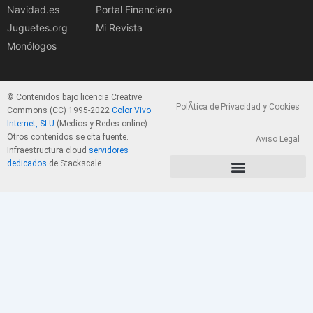
Navidad.es
Portal Financiero
Juguetes.org
Mi Revista
Monólogos
© Contenidos bajo licencia Creative
PolÃ­tica de Privacidad y Cookies
Commons (CC) 1995-2022
Color Vivo
Internet, SLU
(Medios y Redes online).
Otros contenidos se cita fuente.
Aviso Legal
Infraestructura cloud
servidores
dedicados
de Stackscale.
PolÃ­tica de Privacidad y Cookies