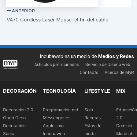
ANTERIOR
V470 Cordless Laser Mouse: el fin del cable
Incubaweb es un medio de
Medios y Redes
Artículos patrocinados
Servicio de Diseño web
Contacto
Acerca de MyR
DECORACIÓN
TECNOLOGÍA
LIFESTYLE
MIX
Decoracion 2.0
Programacion.net
Solo
Educación
Open Deco
Messenger.es
Recetas
2.0
Decoración
Appleismo
Estás de
Dominio
Sueca
Incubaweb
moda
Mundial