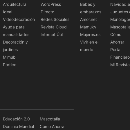
Arquitectura
WordPress
Bebés y
Navidad.e
Ideal
Directo
embarazos
Juguetes.
Videodecoración
Redes Sociales
Amor.net
Monólogo
Ayuda para
Revista Cloud
Mamuky
Mascotali
manualidades
Internet Útil
Mujeres.es
Cómo
Decoración y
Vivir en el
Ahorrar
jardines
mundo
Portal
Mimub
Financiero
Pórtico
Mi Revista
Educación 2.0
Mascotalia
Dominio Mundial
Cómo Ahorrar