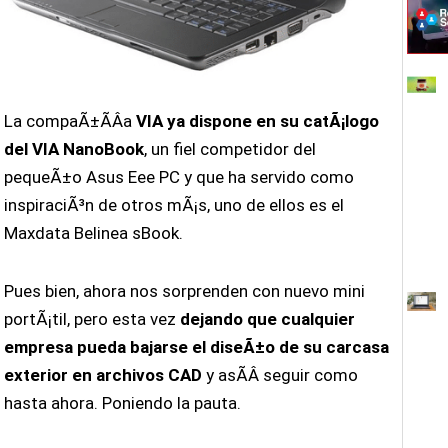
La compaÃ±Ã­Â­a
VIA ya dispone en su catÃ¡logo
del VIA NanoBook
, un fiel competidor del
pequeÃ±o Asus Eee PC y que ha servido como
inspiraciÃ³n de otros mÃ¡s, uno de ellos es el
Maxdata Belinea sBook.
Pues bien, ahora nos sorprenden con nuevo mini
portÃ¡til, pero esta vez
dejando que cualquier
empresa pueda bajarse el diseÃ±o de su carcasa
exterior en archivos CAD
y asÃ­Â­ seguir como
hasta ahora. Poniendo la pauta.