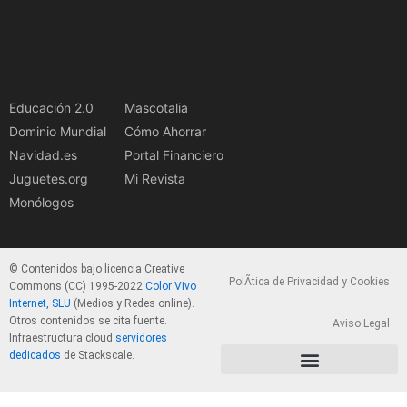
Educación 2.0
Mascotalia
Dominio Mundial
Cómo Ahorrar
Navidad.es
Portal Financiero
Juguetes.org
Mi Revista
Monólogos
© Contenidos bajo licencia Creative
PolÃ­tica de Privacidad y Cookies
Commons (CC) 1995-2022
Color Vivo
Internet, SLU
(Medios y Redes online).
Otros contenidos se cita fuente.
Aviso Legal
Infraestructura cloud
servidores
dedicados
de Stackscale.
PolÃ­tica de Privacidad y Cookies