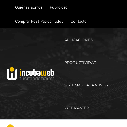
Ir
Quiénes somos
Publicidad
al
contenido
Comprar Post Patrocinados
Contacto
APLICACIONES
PRODUCTIVIDAD
SISTEMAS OPERATIVOS
WEBMASTER
Ma