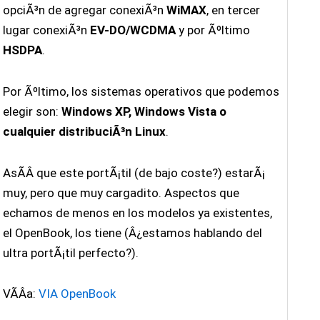
opciÃ³n de agregar conexiÃ³n
WiMAX
, en tercer
lugar conexiÃ³n
EV-DO/WCDMA
y por Ãºltimo
HSDPA
.
Por Ãºltimo, los sistemas operativos que podemos
elegir son:
Windows XP, Windows Vista o
cualquier distribuciÃ³n Linux
.
AsÃ­Â­ que este portÃ¡til (de bajo coste?) estarÃ¡
muy, pero que muy cargadito. Aspectos que
echamos de menos en los modelos ya existentes,
el OpenBook, los tiene (Â¿estamos hablando del
ultra portÃ¡til perfecto?).
VÃ­Â­a:
VIA OpenBook