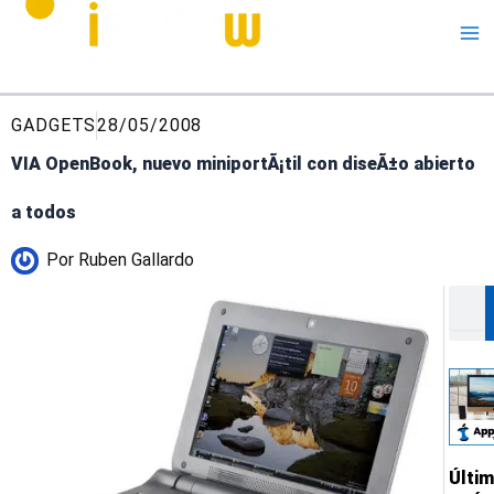
Me
GADGETS
28/05/2008
VIA OpenBook, nuevo miniportÃ¡til con diseÃ±o abierto
a todos
Por
Ruben Gallardo
Busca
Últi