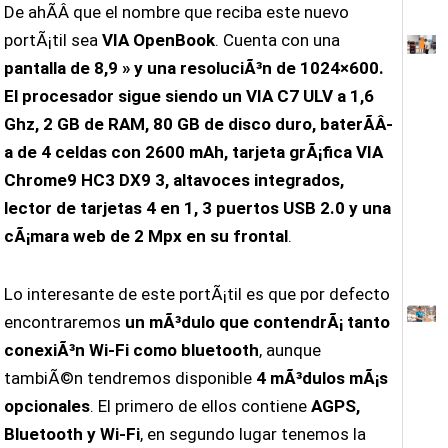
De ahÃ­Â­ que el nombre que reciba este nuevo
portÃ¡til sea
VIA OpenBook
. Cuenta con una
pantalla de 8,9 » y una resoluciÃ³n de 1024×600.
El procesador sigue siendo un VIA C7 ULV a 1,6
Ghz, 2 GB de RAM, 80 GB de disco duro, baterÃ­Â­
a de 4 celdas con 2600 mAh, tarjeta grÃ¡fica VIA
Chrome9 HC3 DX9 3, altavoces integrados,
lector de tarjetas 4 en 1, 3 puertos USB 2.0 y una
cÃ¡mara web de 2 Mpx en su frontal
.
Lo interesante de este portÃ¡til es que por defecto
encontraremos
un mÃ³dulo que contendrÃ¡ tanto
conexiÃ³n Wi-Fi como bluetooth
, aunque
tambiÃ©n tendremos disponible
4 mÃ³dulos mÃ¡s
opcionales
. El primero de ellos contiene
AGPS,
Bluetooth y Wi-Fi
, en segundo lugar tenemos la