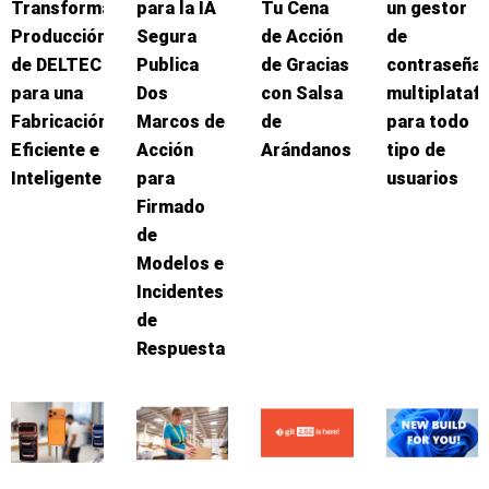
Transforma
para la IA
Tu Cena
un gestor
Producción
Segura
de Acción
de
de DELTEC
Publica
de Gracias
contraseña
para una
Dos
con Salsa
multiplataf
Fabricación
Marcos de
de
para todo
Eficiente e
Acción
Arándanos
tipo de
Inteligente
para
usuarios
Firmado
de
Modelos e
Incidentes
de
Respuesta