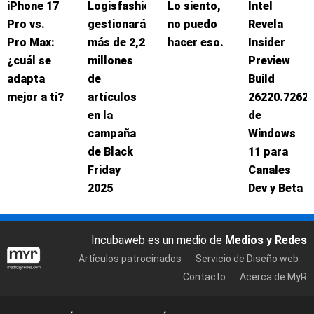
iPhone 17
Logisfashion
Lo siento,
Intel
Pro vs.
gestionará
no puedo
Revela
Pro Max:
más de 2,2
hacer eso.
Insider
¿cuál se
millones
Preview
adapta
de
Build
mejor a ti?
artículos
26220.7262
en la
de
campaña
Windows
de Black
11 para
Friday
Canales
2025
Dev y Beta
Incubaweb es un medio de
Medios y Redes
Artículos patrocinados
Servicio de Diseño web
Contacto
Acerca de MyR