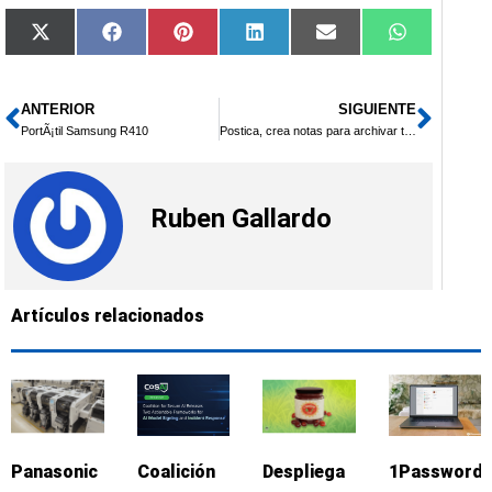
Compartir
Compartir
Compartir
Compartir
Compartir
Compartir
X
Facebook
Pinterest
LinkedIn
Email
WhatsApp
en
en
en
en
en
en
(Twitter)
ANTERIOR
SIGUIENTE
Ant
Sigu
PortÃ¡til Samsung R410
Postica, crea notas para archivar tus documentos
Ruben Gallardo
Artículos relacionados
Panasonic
Coalición
Despliega
1Password: