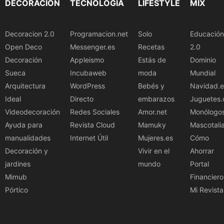
DECORACIÓN
TECNOLOGÍA
LIFESTYLE
MIX
Decoracion 2.0
Programacion.net
Solo
Educación
Open Deco
Messenger.es
Recetas
2.0
Decoración
Appleismo
Estás de
Dominio
Sueca
Incubaweb
moda
Mundial
Arquitectura
WordPress
Bebés y
Navidad.e
Ideal
Directo
embarazos
Juguetes.
Videodecoración
Redes Sociales
Amor.net
Monólogo
Ayuda para
Revista Cloud
Mamuky
Mascotali
manualidades
Internet Útil
Mujeres.es
Cómo
Decoración y
Vivir en el
Ahorrar
jardines
mundo
Portal
Mimub
Financiero
Pórtico
Mi Revista