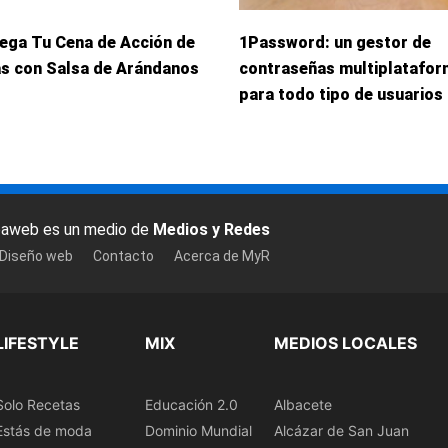
iega Tu Cena de Acción de
1Password: un gestor de
as con Salsa de Arándanos
contraseñas multiplatafo
para todo tipo de usuarios
baweb es un medio de
Medios y Redes
 Diseño web
Contacto
Acerca de MyR
LIFESTYLE
MIX
MEDIOS LOCALES
Solo Recetas
Educación 2.0
Albacete
Estás de moda
Dominio Mundial
Alcázar de San Juan