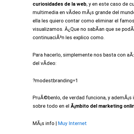
curiosidades de la web
, y en este caso de 
multimedia en vÃ­deo mÃ¡s grande del mund
ella les quiero contar como eliminar el famo
visualizamos. Â¿Que no sabÃ­an que se podÃ­a
continuaciÃ³n les explico como.
Para hacerlo, simplemente nos basta con aÃ±a
del vÃ­deo:
?modestbranding=1
PruÃ©benlo, de verdad funciona, y ademÃ¡s i
sobre todo en el
Ã¡mbito del marketing onli
MÃ¡s info |
Muy Internet