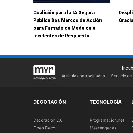
Coalición para la IA Segura
Despl
Publica Dos Marcos de Acción
Graci
para Firmado de Modelos e
Incidentes de Respuesta
Incu
Artículos patrocinados
Servicio de
DECORACIÓN
TECNOLOGÍA
Decoracion 2.0
Programacion.net
Open Deco
Messenger.es