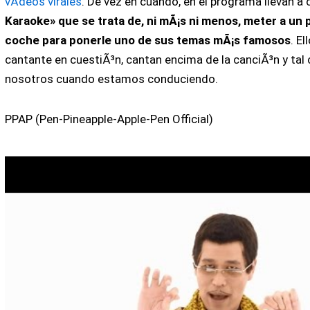
vÃ­deos virales
. De vez en cuando, en el programa llevan a
Karaoke» que se trata de, ni mÃ¡s ni menos, meter a un 
coche para ponerle uno de sus temas mÃ¡s famosos
. E
cantante en cuestiÃ³n, cantan encima de la canciÃ³n y ta
nosotros cuando estamos conduciendo.
PPAP (Pen-Pineapple-Apple-Pen Official)