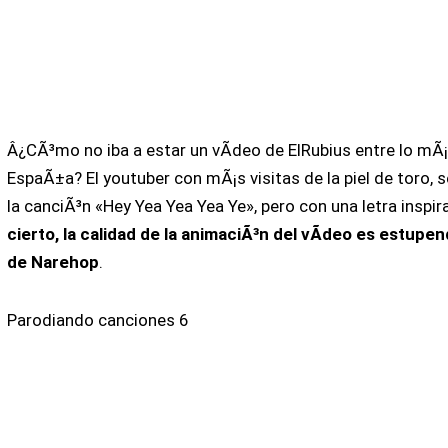
Â¿CÃ³mo no iba a estar un vÃ­deo de ElRubius entre lo mÃ
EspaÃ±a? El youtuber con mÃ¡s visitas de la piel de toro, 
la canciÃ³n «Hey Yea Yea Yea Ye», pero con una letra ins
cierto, la calidad de la animaciÃ³n del vÃ­deo es estupen
de Narehop
.
Parodiando canciones 6