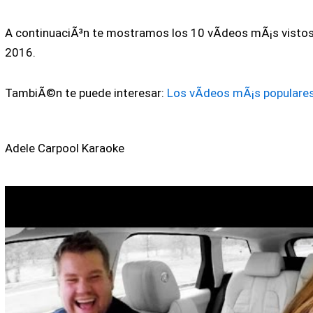
A continuaciÃ³n te mostramos los 10 vÃ­deos mÃ¡s visto
2016.
TambiÃ©n te puede interesar:
Los vÃ­deos mÃ¡s populare
Adele Carpool Karaoke