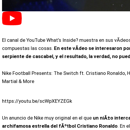
El canal de YouTube What’s Inside? muestra en sus vÃ­de
compuestas las cosas.
En este vÃ­deo se interesaron por
serpiente de cascabel, y el resultado, la verdad, no pu
Nike Football Presents: The Switch ft. Cristiano Ronaldo, 
Martial & More
https://youtu.be/scWpXEYZEGk
Un anuncio de Nike muy original en el que
un niÃ±o interc
archifamosa estrella del fÃºtbol Cristiano Ronaldo
. En 