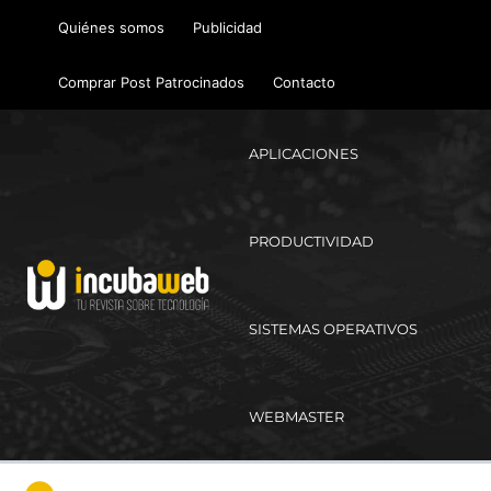
Ir
Quiénes somos
Publicidad
al
contenido
Comprar Post Patrocinados
Contacto
APLICACIONES
PRODUCTIVIDAD
SISTEMAS OPERATIVOS
WEBMASTER
Ma