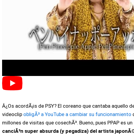
Â¿Os acordÃ¡is de PSY? El coreano que cantaba aquello d
videoclip
obligÃ³ a YouTube a cambiar su funcionamiento
d
millones de visitas que cosechÃ³. Bueno, pues PPAP es un 
canciÃ³n super absurda (y pegadiza) del artista japonÃ