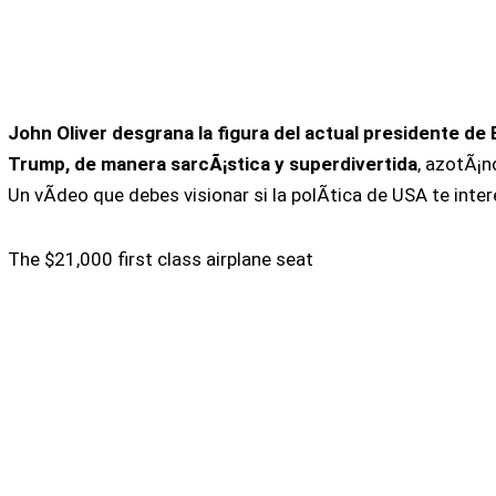
John Oliver desgrana la figura del actual presidente de
Trump, de manera sarcÃ¡stica y superdivertida
, azotÃ¡n
Un vÃ­deo que debes visionar si la polÃ­tica de USA te inte
The $21,000 first class airplane seat