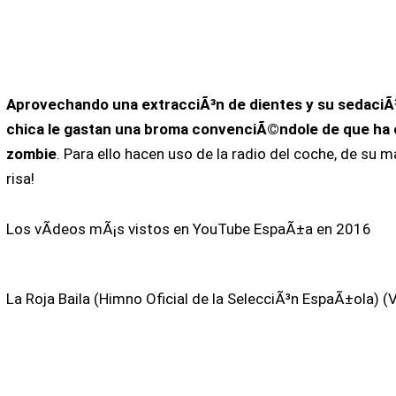
Aprovechando una extracciÃ³n de dientes y su sedaciÃ³
chica le gastan una broma convenciÃ©ndole de que ha o
zombie
. Para ello hacen uso de la radio del coche, de su m
risa!
Los vÃ­deos mÃ¡s vistos en YouTube EspaÃ±a en 2016
La Roja Baila (Himno Oficial de la SelecciÃ³n EspaÃ±ola) (V