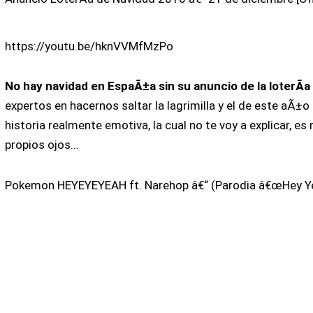
https://youtu.be/hknVVMfMzPo
No hay navidad en EspaÃ±a sin su anuncio de la loterÃ­a
expertos en hacernos saltar la lagrimilla y el de este aÃ±o
historia realmente emotiva, la cual no te voy a explicar, es
propios ojos…
Pokemon HEYEYEYEAH ft. Narehop â€“ (Parodia â€œHey Yea