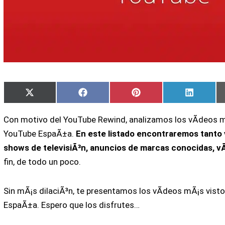
Compartir
Compartir
Compartir
Compart
X
Facebook
Pinterest
LinkedIn
en
en
en
en
(Twitter)
Con motivo del YouTube Rewind, analizamos los vÃ­deos m
YouTube EspaÃ±a.
En este listado encontraremos tanto 
shows de televisiÃ³n, anuncios de marcas conocidas, v
fin, de todo un poco.
Sin mÃ¡s dilaciÃ³n, te presentamos los vÃ­deos mÃ¡s vist
EspaÃ±a. Espero que los disfrutes…