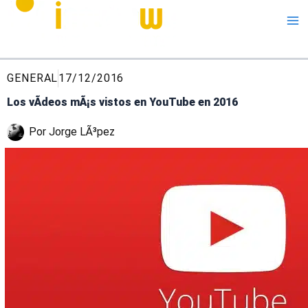
Me
GENERAL
17/12/2016
Los vÃ­deos mÃ¡s vistos en YouTube en 2016
Por
Jorge LÃ³pez