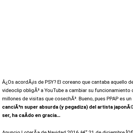
Â¿Os acordÃ¡is de PSY? El coreano que cantaba aquello d
videoclip obligÃ³ a YouTube a cambiar su funcionamiento d
millones de visitas que cosechÃ³. Bueno, pues PPAP es un 
canciÃ³n super absurda (y pegadiza) del artista japonÃ
ser, ha caÃ­do en gracia…
Anuncio LoterÃ­a de Navidad 2016 â€“ 21 de diciembre [Ofi