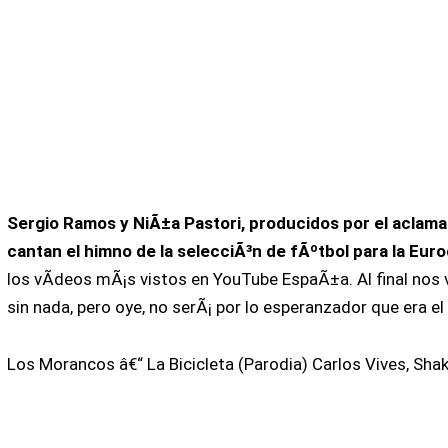
Sergio Ramos y NiÃ±a Pastori, producidos por el aclam
cantan el himno de la selecciÃ³n de fÃºtbol para la Eu
los vÃ­deos mÃ¡s vistos en YouTube EspaÃ±a. Al final nos
sin nada, pero oye, no serÃ¡ por lo esperanzador que era el
Los Morancos â€“ La Bicicleta (Parodia) Carlos Vives, Shak