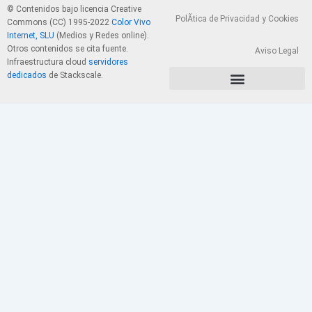
© Contenidos bajo licencia Creative
PolÃ­tica de Privacidad y Cookies
Commons (CC) 1995-2022
Color Vivo
Internet, SLU
(Medios y Redes online).
Otros contenidos se cita fuente.
Aviso Legal
Infraestructura cloud
servidores
dedicados
de Stackscale.
PolÃ­tica de Privacidad y Cookies