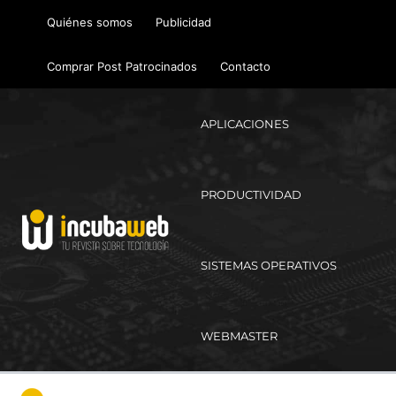
Ir
Quiénes somos
Publicidad
al
contenido
Comprar Post Patrocinados
Contacto
APLICACIONES
PRODUCTIVIDAD
SISTEMAS OPERATIVOS
WEBMASTER
Ma