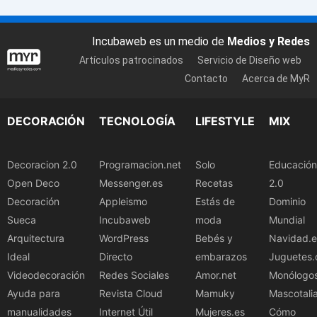
Incubaweb es un medio de
Medios y Redes
Artículos patrocinados
Servicio de Diseño web
Contacto
Acerca de MyR
DECORACIÓN
TECNOLOGÍA
LIFESTYLE
MIX
Decoracion 2.0
Programacion.net
Solo
Educación
Open Deco
Messenger.es
Recetas
2.0
Decoración
Appleismo
Estás de
Dominio
Sueca
Incubaweb
moda
Mundial
Arquitectura
WordPress
Bebés y
Navidad.e
Ideal
Directo
embarazos
Juguetes.
Videodecoración
Redes Sociales
Amor.net
Monólogo
Ayuda para
Revista Cloud
Mamuky
Mascotali
manualidades
Internet Útil
Mujeres.es
Cómo