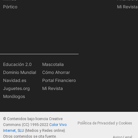
Pórtico
Mi Revista
Educación 2.0
Mascotalia
Dominio Mundial
Cómo Ahorrar
Navidad.es
Portal Financiero
Juguetes.org
Mi Revista
Monólogos
© Contenidos bajo licencia Creative
PolÃ­tica de Privacidad y Cookies
Commons (CC) 1995-2022
Color Vivo
Internet, SLU
(Medios y Redes online).
Otros contenidos se cita fuente.
Aviso Legal