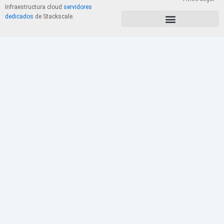
Infraestructura cloud
servidores
dedicados
de Stackscale.
PolÃ­tica de Privacidad y Cookies