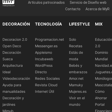
Artículos patrocinados
Servicio de Diseño web
Contacto
Acerca de MyR
DECORACIÓN
TECNOLOGÍA
LIFESTYLE
MIX
Decoracion 2.0
Programacion.net
Solo
Educación
Open Deco
Messenger.es
Recetas
2.0
Decoración
Appleismo
Estás de
Dominio
Sueca
Incubaweb
moda
Mundial
Arquitectura
WordPress
Bebés y
Navidad.e
Ideal
Directo
embarazos
Juguetes.
Videodecoración
Redes Sociales
Amor.net
Monólogo
Ayuda para
Revista Cloud
Mamuky
Mascotali
manualidades
Internet Útil
Mujeres.es
Cómo
Decoración y
Vivir en el
Ahorrar
jardines
mundo
Portal
Mimub
Financiero