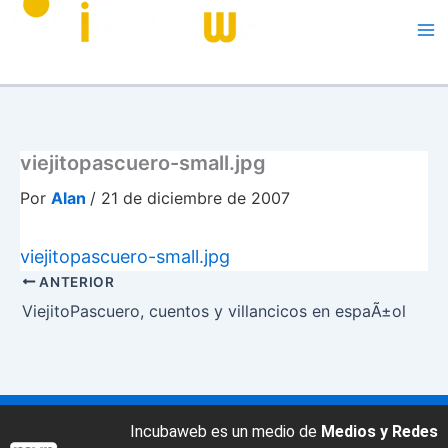
Me
viejitopascuero-small.jpg
Por
Alan
/
21 de diciembre de 2007
viejitopascuero-small.jpg
ANTERIOR
ViejitoPascuero, cuentos y villancicos en espaÃ±ol
Incubaweb es un medio de
Medios y Redes