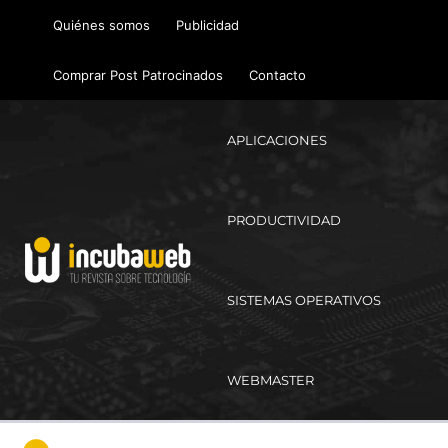
Ir
Quiénes somos
Publicidad
al
contenido
Comprar Post Patrocinados
Contacto
APLICACIONES
PRODUCTIVIDAD
SISTEMAS OPERATIVOS
WEBMASTER
Ma