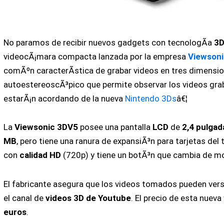
No paramos de recibir nuevos gadgets con tecnologÃ­a
3
videocÃ¡mara compacta lanzada por la empresa
Viewson
comÃºn caracterÃ­stica de grabar videos en tres dimensio
autoestereoscÃ³pico que permite observar los videos gr
estarÃ¡n acordando de la nueva
Nintendo 3Ds
â€¦
La
Viewsonic 3DV5
posee una pantalla
LCD
de
2,4 pulgad
MB
, pero tiene una ranura de expansiÃ³n para tarjetas del 
con
calidad HD
(720p) y tiene un botÃ³n que cambia de 
El fabricante asegura que los videos tomados pueden vers
el canal de
videos 3D de Youtube
. El precio de esta nue
euros
.