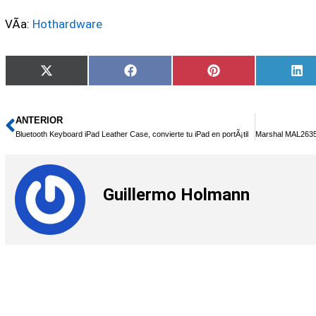
VÃ­a:
Hothardware
Compartir
Compartir
Compartir
Co
X
Facebook
Pinterest
Li
en
en
en
en
(Twitter)
ANTERIOR
Ant
Bluetooth Keyboard iPad Leather Case, convierte tu iPad en portÃ¡til
Guillermo Holmann