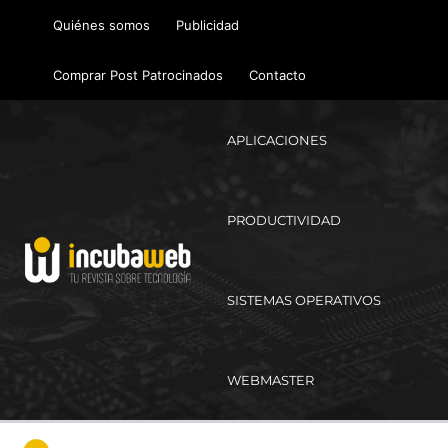
Ir
Quiénes somos
Publicidad
al
contenido
Comprar Post Patrocinados
Contacto
APLICACIONES
PRODUCTIVIDAD
SISTEMAS OPERATIVOS
WEBMASTER
Ma