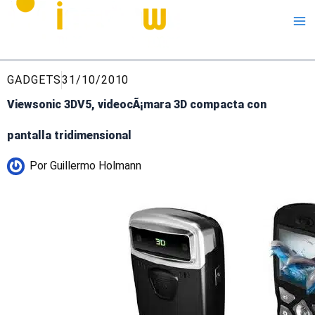
Me
GADGETS
31/10/2010
Viewsonic 3DV5, videocÃ¡mara 3D compacta con
pantalla tridimensional
Por
Guillermo Holmann