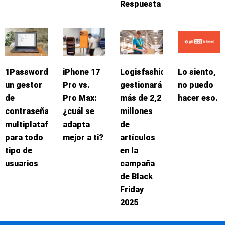
Respuesta
1Password:
iPhone 17
Logisfashion
Lo siento,
un gestor
Pro vs.
gestionará
no puedo
de
Pro Max:
más de 2,2
hacer eso.
contraseñas
¿cuál se
millones
multiplataforma
adapta
de
para todo
mejor a ti?
artículos
tipo de
en la
usuarios
campaña
de Black
Friday
2025