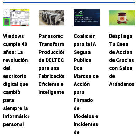
Windows
Panasonic
Coalición
Despliega
cumple 40
Transforma
para la IA
Tu Cena
años: La
Producción
Segura
de Acción
revolución
de DELTEC
Publica
de Gracias
del
para una
Dos
con Salsa
escritorio
Fabricación
Marcos de
de
digital que
Eficiente e
Acción
Arándanos
cambió
Inteligente
para
para
Firmado
siempre la
de
informática
Modelos e
personal
Incidentes
de