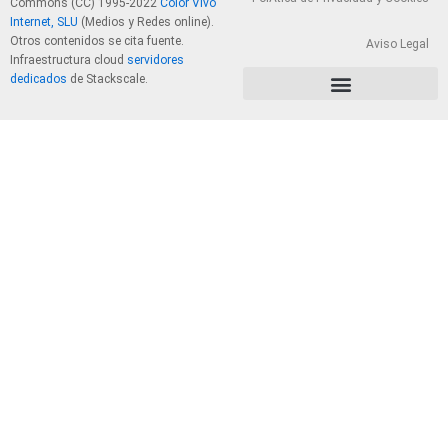
Commons (CC) 1995-2022
Color Vivo
Internet, SLU
(Medios y Redes online).
Otros contenidos se cita fuente.
Aviso Legal
Infraestructura cloud
servidores
dedicados
de Stackscale.
PolÃ­tica de Privacidad y Cookies