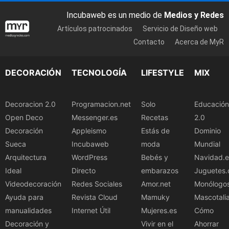
Incubaweb es un medio de
Medios y Redes
Artículos patrocinados
Servicio de Diseño web
Contacto
Acerca de MyR
DECORACIÓN
TECNOLOGÍA
LIFESTYLE
MIX
Decoracion 2.0
Programacion.net
Solo
Educación
Open Deco
Messenger.es
Recetas
2.0
Decoración
Appleismo
Estás de
Dominio
Sueca
Incubaweb
moda
Mundial
Arquitectura
WordPress
Bebés y
Navidad.e
Ideal
Directo
embarazos
Juguetes.
Videodecoración
Redes Sociales
Amor.net
Monólogo
Ayuda para
Revista Cloud
Mamuky
Mascotali
manualidades
Internet Útil
Mujeres.es
Cómo
Decoración y
Vivir en el
Ahorrar