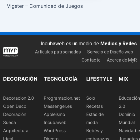
Vigster – Comunidad de Juegos
Incubaweb es un medio de
Medios y Redes
Artículos patrocinados
Servicio de Diseño web
Contacto
Acerca de MyR
DECORACIÓN
TECNOLOGÍA
LIFESTYLE
MIX
Decoracion 2.0
Programacion.net
Solo
Educación
Open Deco
Messenger.es
Recetas
2.0
Decoración
Appleismo
Estás de
Dominio
Sueca
Incubaweb
moda
Mundial
Arquitectura
WordPress
Bebés y
Navidad.e
Ideal
Directo
embarazos
Juguetes.