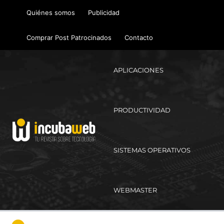
Ir
Quiénes somos
Publicidad
al
contenido
Comprar Post Patrocinados
Contacto
APLICACIONES
PRODUCTIVIDAD
SISTEMAS OPERATIVOS
WEBMASTER
Ma