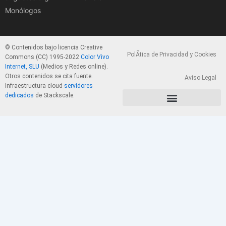
Monólogos
© Contenidos bajo licencia Creative
PolÃ­tica de Privacidad y Cookies
Commons (CC) 1995-2022
Color Vivo
Internet, SLU
(Medios y Redes online).
Otros contenidos se cita fuente.
Aviso Legal
Infraestructura cloud
servidores
dedicados
de Stackscale.
PolÃ­tica de Privacidad y Cookies