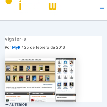
Me
vigster-s
Por
MyR
/
25 de febrero de 2016
ANTERIOR