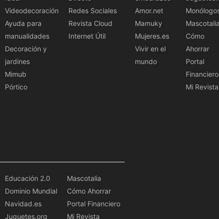
Videodecoración
Redes Sociales
Amor.net
Monólogo
Ayuda para
Revista Cloud
Mamuky
Mascotali
manualidades
Internet Útil
Mujeres.es
Cómo
Decoración y
Vivir en el
Ahorrar
jardines
mundo
Portal
Mimub
Financiero
Pórtico
Mi Revista
Educación 2.0
Mascotalia
Dominio Mundial
Cómo Ahorrar
Navidad.es
Portal Financiero
Juguetes.org
Mi Revista