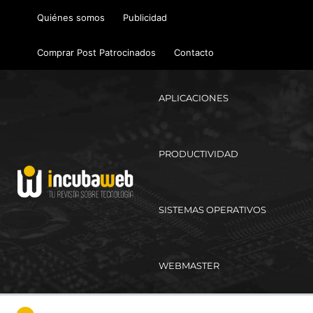
Ir
Quiénes somos
Publicidad
al
contenido
Comprar Post Patrocinados
Contacto
APLICACIONES
PRODUCTIVIDAD
SISTEMAS OPERATIVOS
WEBMASTER
Ma