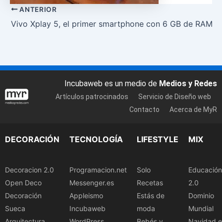
ANTERIOR
Vivo Xplay 5, el primer smartphone con 6 GB de RAM
Incubaweb es un medio de
Medios y Redes
Artículos patrocinados
Servicio de Diseño web
Contacto
Acerca de MyR
DECORACIÓN
TECNOLOGÍA
LIFESTYLE
MIX
Decoracion 2.0
Programacion.net
Solo
Educación
Open Deco
Messenger.es
Recetas
2.0
Decoración
Appleismo
Estás de
Dominio
Sueca
Incubaweb
moda
Mundial
Arquitectura
WordPress
Bebés y
Navidad.e