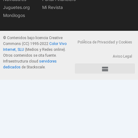
Juguetes.org
Mi Revista
Monólogos
© Contenidos bajo licencia Creative
PolÃ­tica de Privacidad y Cookies
Commons (CC) 1995-2022
Color Vivo
Internet, SLU
(Medios y Redes online).
Otros contenidos se cita fuente.
Aviso Legal
Infraestructura cloud
servidores
dedicados
de Stackscale.
PolÃ­tica de Privacidad y Cookies