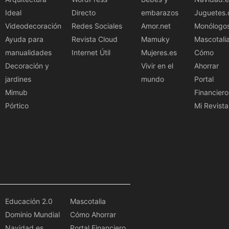
Ideal
Directo
embarazos
Juguetes.
Videodecoración
Redes Sociales
Amor.net
Monólogo
Ayuda para
Revista Cloud
Mamuky
Mascotali
manualidades
Internet Útil
Mujeres.es
Cómo
Decoración y
Vivir en el
Ahorrar
jardines
mundo
Portal
Mimub
Financiero
Pórtico
Mi Revista
Educación 2.0
Mascotalia
Dominio Mundial
Cómo Ahorrar
Navidad.es
Portal Financiero