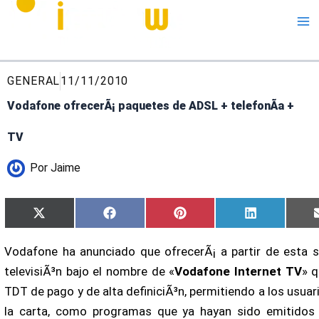
Me
GENERAL
11/11/2010
Vodafone ofrecerÃ¡ paquetes de ADSL + telefonÃ­a +
TV
Por
Jaime
Compartir
Compartir
Compartir
Compartir
X
Facebook
Pinterest
LinkedIn
en
en
en
en
(Twitter)
Vodafone ha anunciado que ofrecerÃ¡ a partir de esta 
televisiÃ³n bajo el nombre de «
Vodafone Internet TV
» q
TDT de pago y de alta definiciÃ³n, permitiendo a los usuar
la carta, como programas que ya hayan sido emitidos 