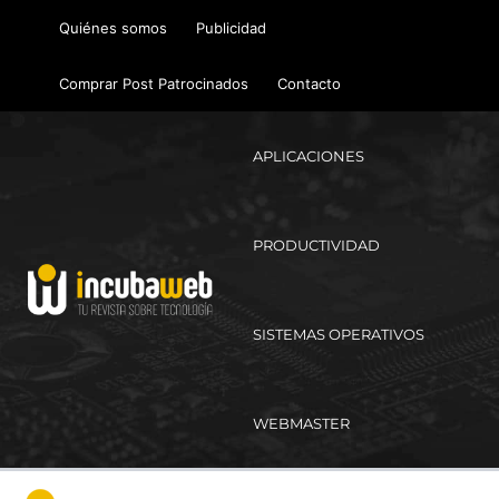
Ir
Quiénes somos
Publicidad
al
contenido
Comprar Post Patrocinados
Contacto
APLICACIONES
PRODUCTIVIDAD
SISTEMAS OPERATIVOS
WEBMASTER
Ma