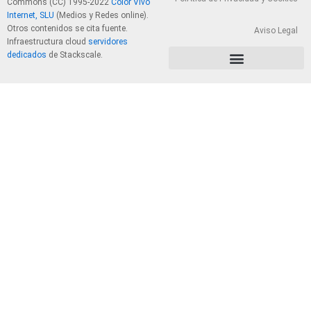
Commons (CC) 1995-2022
Color Vivo
Internet, SLU
(Medios y Redes online).
Otros contenidos se cita fuente.
Aviso Legal
Infraestructura cloud
servidores
dedicados
de Stackscale.
PolÃ­tica de Privacidad y Cookies