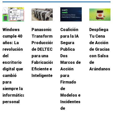
Windows
Panasonic
Coalición
Despliega
cumple 40
Transforma
para la IA
Tu Cena
años: La
Producción
Segura
de Acción
revolución
de DELTEC
Publica
de Gracias
del
para una
Dos
con Salsa
escritorio
Fabricación
Marcos de
de
digital que
Eficiente e
Acción
Arándanos
cambió
Inteligente
para
para
Firmado
siempre la
de
informática
Modelos e
personal
Incidentes
de