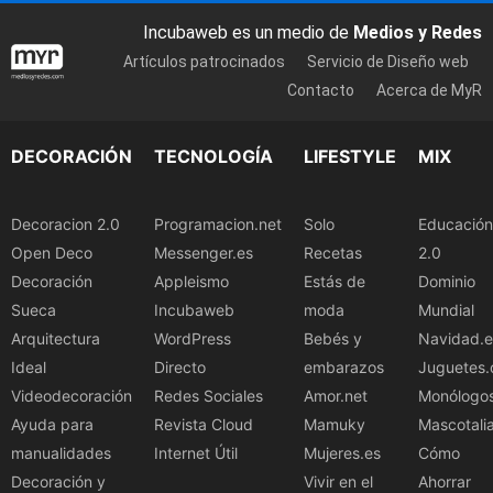
Incubaweb es un medio de
Medios y Redes
Artículos patrocinados
Servicio de Diseño web
Contacto
Acerca de MyR
DECORACIÓN
TECNOLOGÍA
LIFESTYLE
MIX
Decoracion 2.0
Programacion.net
Solo
Educación
Open Deco
Messenger.es
Recetas
2.0
Decoración
Appleismo
Estás de
Dominio
Sueca
Incubaweb
moda
Mundial
Arquitectura
WordPress
Bebés y
Navidad.e
Ideal
Directo
embarazos
Juguetes.
Videodecoración
Redes Sociales
Amor.net
Monólogo
Ayuda para
Revista Cloud
Mamuky
Mascotali
manualidades
Internet Útil
Mujeres.es
Cómo
Decoración y
Vivir en el
Ahorrar