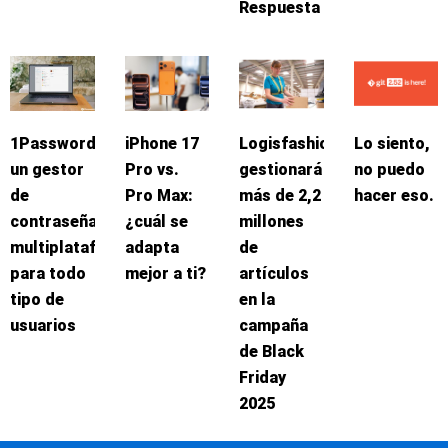
Respuesta
1Password:
iPhone 17
Logisfashion
Lo siento,
un gestor
Pro vs.
gestionará
no puedo
de
Pro Max:
más de 2,2
hacer eso.
contraseñas
¿cuál se
millones
multiplataforma
adapta
de
para todo
mejor a ti?
artículos
tipo de
en la
usuarios
campaña
de Black
Friday
2025