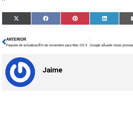
Compartir
Compartir
Compartir
Compartir
X
Facebook
Pinterest
LinkedIn
en
en
en
en
(Twitter)
ANTERIOR
Ant
Paquete de actualizaciÃ³n de noviembre para Mac OS X
Jaime