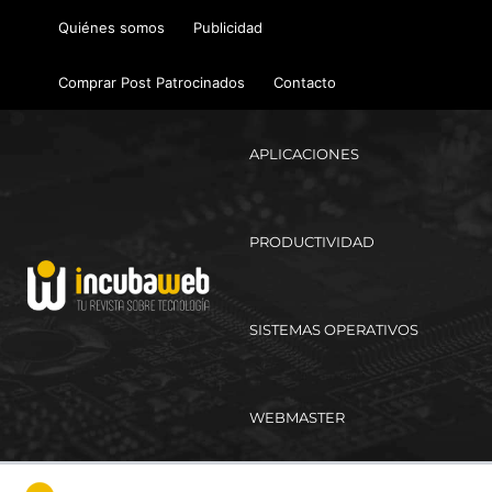
Ir
Quiénes somos
Publicidad
al
contenido
Comprar Post Patrocinados
Contacto
APLICACIONES
PRODUCTIVIDAD
SISTEMAS OPERATIVOS
WEBMASTER
Ma