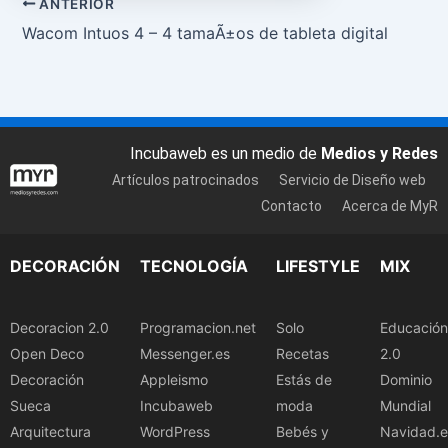
ANTERIOR
Wacom Intuos 4 – 4 tamaÃ±os de tableta digital
Incubaweb es un medio de
Medios y Redes
Artículos patrocinados
Servicio de Diseño web
Contacto
Acerca de MyR
DECORACIÓN
TECNOLOGÍA
LIFESTYLE
MIX
Decoracion 2.0
Programacion.net
Solo
Educación
Open Deco
Messenger.es
Recetas
2.0
Decoración
Appleismo
Estás de
Dominio
Sueca
Incubaweb
moda
Mundial
Arquitectura
WordPress
Bebés y
Navidad.e