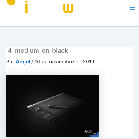
Me
i4_medium_on-black
Por
Angel
/
16 de noviembre de 2016