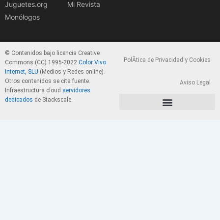
Juguetes.org
Mi Revista
Monólogos
© Contenidos bajo licencia Creative
PolÃ­tica de Privacidad y Cookies
Commons (CC) 1995-2022
Color Vivo
Internet, SLU
(Medios y Redes online).
Otros contenidos se cita fuente.
Aviso Legal
Infraestructura cloud
servidores
dedicados
de Stackscale.
PolÃ­tica de Privacidad y Cookies