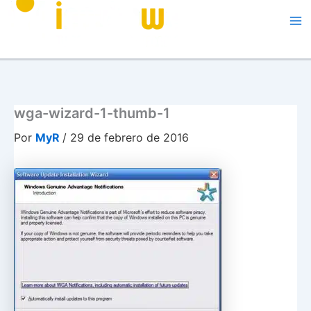
Me
wga-wizard-1-thumb-1
Por
MyR
/
29 de febrero de 2016