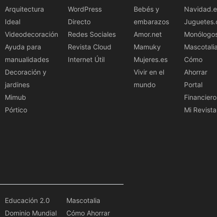
Arquitectura
WordPress
Bebés y
Navidad.e
Ideal
Directo
embarazos
Juguetes.
Videodecoración
Redes Sociales
Amor.net
Monólogo
Ayuda para
Revista Cloud
Mamuky
Mascotali
manualidades
Internet Útil
Mujeres.es
Cómo
Decoración y
Vivir en el
Ahorrar
jardines
mundo
Portal
Mimub
Financiero
Pórtico
Mi Revista
Educación 2.0
Mascotalia
Dominio Mundial
Cómo Ahorrar