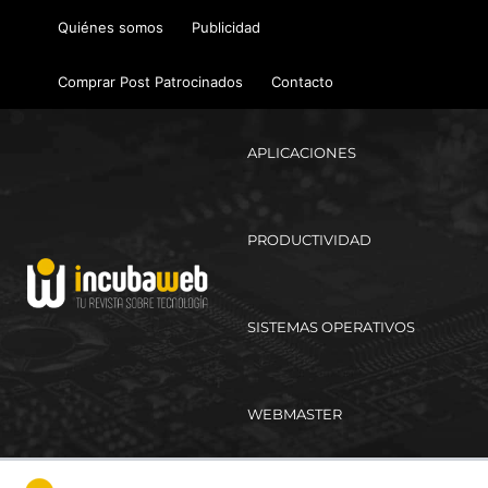
Ir
Quiénes somos
Publicidad
al
contenido
Comprar Post Patrocinados
Contacto
APLICACIONES
PRODUCTIVIDAD
SISTEMAS OPERATIVOS
WEBMASTER
Ma