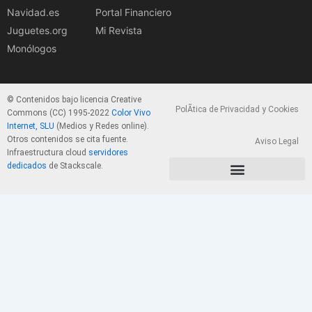
Navidad.es
Portal Financiero
Juguetes.org
Mi Revista
Monólogos
© Contenidos bajo licencia Creative
PolÃ­tica de Privacidad y Cookies
Commons (CC) 1995-2022
Color Vivo
Internet, SLU
(Medios y Redes online).
Otros contenidos se cita fuente.
Aviso Legal
Infraestructura cloud
servidores
dedicados
de Stackscale.
PolÃ­tica de Privacidad y Cookies