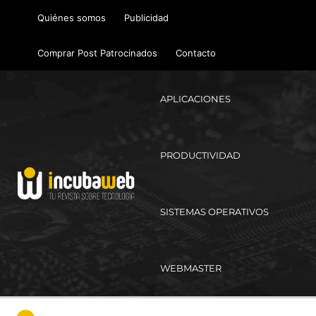
Ir
Quiénes somos
Publicidad
al
contenido
Comprar Post Patrocinados
Contacto
APLICACIONES
PRODUCTIVIDAD
SISTEMAS OPERATIVOS
WEBMASTER
Ma