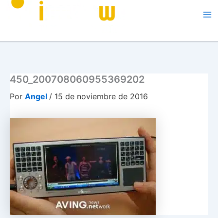
Me
450_200708060955369202
Por
Angel
/
15 de noviembre de 2016