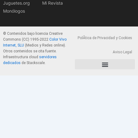
Juguetes.org
Mi Revista
Monólogos
© Contenidos bajo licencia Creative
PolÃ­tica de Privacidad y Cookies
Commons (CC) 1995-2022
Color Vivo
Internet, SLU
(Medios y Redes online).
Otros contenidos se cita fuente.
Aviso Legal
Infraestructura cloud
servidores
dedicados
de Stackscale.
PolÃ­tica de Privacidad y Cookies