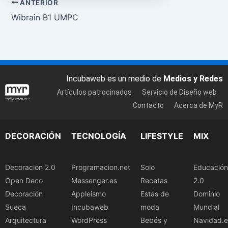
ANTERIOR
Wibrain B1 UMPC
Incubaweb es un medio de
Medios y Redes
Artículos patrocinados
Servicio de Diseño web
Contacto
Acerca de MyR
DECORACIÓN
TECNOLOGÍA
LIFESTYLE
MIX
Decoracion 2.0
Programacion.net
Solo
Educación
Open Deco
Messenger.es
Recetas
2.0
Decoración
Appleismo
Estás de
Dominio
Sueca
Incubaweb
moda
Mundial
Arquitectura
WordPress
Bebés y
Navidad.e