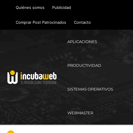
Ir
Quiénes somos
Publicidad
al
contenido
Comprar Post Patrocinados
Contacto
APLICACIONES
PRODUCTIVIDAD
SISTEMAS OPERATIVOS
WEBMASTER
Ma