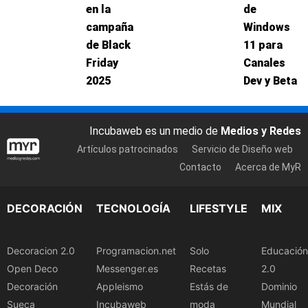
en la
de
campaña
Windows
de Black
11 para
Friday
Canales
2025
Dev y Beta
Incubaweb es un medio de
Medios y Redes
Artículos patrocinados
Servicio de Diseño web
Contacto
Acerca de MyR
DECORACIÓN
TECNOLOGÍA
LIFESTYLE
MIX
Decoracion 2.0
Programacion.net
Solo
Educación
Open Deco
Messenger.es
Recetas
2.0
Decoración
Appleismo
Estás de
Dominio
Sueca
Incubaweb
moda
Mundial