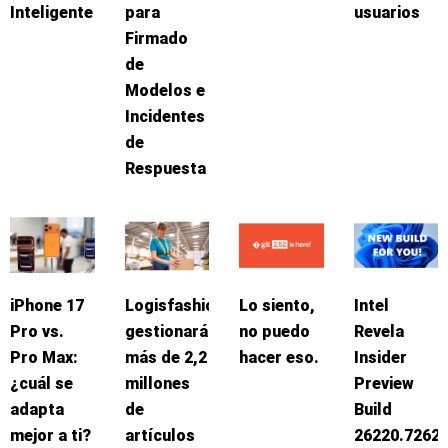
Inteligente
para
usuarios
Firmado
de
Modelos e
Incidentes
de
Respuesta
iPhone 17
Logisfashion
Lo siento,
Intel
Pro vs.
gestionará
no puedo
Revela
Pro Max:
más de 2,2
hacer eso.
Insider
¿cuál se
millones
Preview
adapta
de
Build
mejor a ti?
artículos
26220.7262