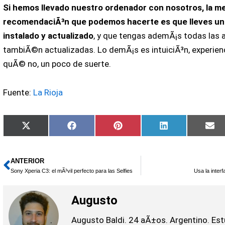
Si hemos llevado nuestro ordenador con nosotros, la me
recomendaciÃ³n que podemos hacerte es que lleves un 
instalado y actualizado
, y que tengas ademÃ¡s todas las 
tambiÃ©n actualizadas. Lo demÃ¡s es intuiciÃ³n, experienc
quÃ© no, un poco de suerte.
Fuente:
La Rioja
Compartir
Compartir
Compartir
Compartir
Co
X
Facebook
Pinterest
LinkedIn
Em
en
en
en
en
en
(Twitter)
ANTERIOR
Ant
Sony Xperia C3: el mÃ³vil perfecto para las Selfies
Usa la inter
Augusto
Augusto Baldi. 24 aÃ±os. Argentino. Est