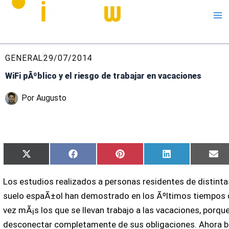
Me
GENERAL
29/07/2014
WiFi pÃºblico y el riesgo de trabajar en vacaciones
Por
Augusto
Compartir
Compartir
Compartir
Compartir
Co
X
Facebook
Pinterest
LinkedIn
Em
en
en
en
en
en
(Twitter)
Los estudios realizados a personas residentes de distinta
suelo espaÃ±ol han demostrado en los Ãºltimos tiempos 
vez mÃ¡s los que se llevan trabajo a las vacaciones, porqu
desconectar completamente de sus obligaciones. Ahora b