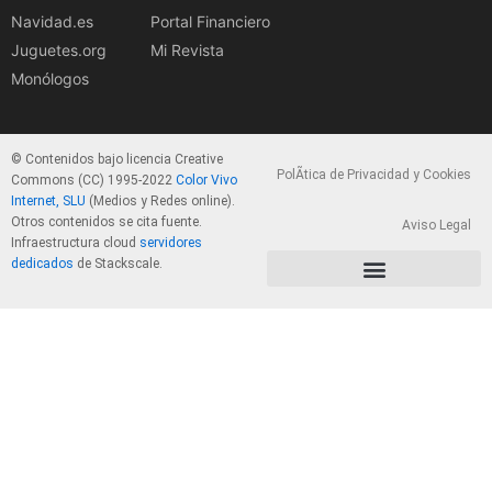
Navidad.es
Portal Financiero
Juguetes.org
Mi Revista
Monólogos
© Contenidos bajo licencia Creative
PolÃ­tica de Privacidad y Cookies
Commons (CC) 1995-2022
Color Vivo
Internet, SLU
(Medios y Redes online).
Otros contenidos se cita fuente.
Aviso Legal
Infraestructura cloud
servidores
dedicados
de Stackscale.
PolÃ­tica de Privacidad y Cookies