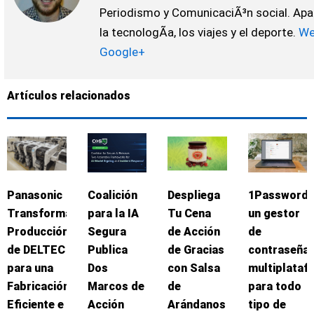
Periodismo y ComunicaciÃ³n social. Ap
la tecnologÃ­a, los viajes y el deporte.
We
Google+
Artículos relacionados
Panasonic
Coalición
Despliega
1Password:
Transforma
para la IA
Tu Cena
un gestor
Producción
Segura
de Acción
de
de DELTEC
Publica
de Gracias
contraseña
para una
Dos
con Salsa
multiplataf
Fabricación
Marcos de
de
para todo
Eficiente e
Acción
Arándanos
tipo de