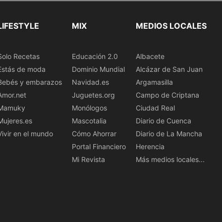
LIFESTYLE
MIX
MEDIOS LOCALES
Solo Recetas
Educación 2.0
Albacete
Estás de moda
Dominio Mundial
Alcázar de San Juan
Bebés y embarazos
Navidad.es
Argamasilla
Amor.net
Juguetes.org
Campo de Criptana
Mamuky
Monólogos
Ciudad Real
Mujeres.es
Mascotalia
Diario de Cuenca
Vivir en el mundo
Cómo Ahorrar
Diario de La Mancha
Portal Financiero
Herencia
Mi Revista
Más medios locales...