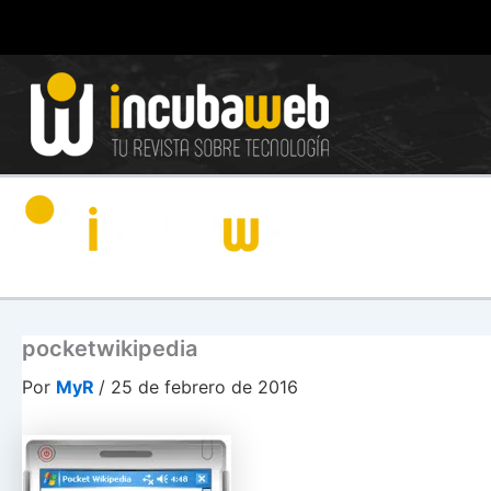
Ir
al
contenido
pocketwikipedia
Por
MyR
/
25 de febrero de 2016