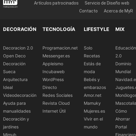
Artículos patrocinados
Servicio de Diseño web
Contacto
Acerca de MyR
DECORACIÓN
TECNOLOGÍA
LIFESTYLE
MIX
Decoracion 2.0
Programacion.net
Solo
Educación
Open Deco
Messenger.es
Recetas
2.0
Decoración
Appleismo
Estás de
Dominio
Sueca
Incubaweb
moda
Mundial
Arquitectura
WordPress
Bebés y
Navidad.e
Ideal
Directo
embarazos
Juguetes.
Videodecoración
Redes Sociales
Amor.net
Monólogo
Ayuda para
Revista Cloud
Mamuky
Mascotali
manualidades
Internet Útil
Mujeres.es
Cómo
Decoración y
Vivir en el
Ahorrar
jardines
mundo
Portal
Mimub
Financiero