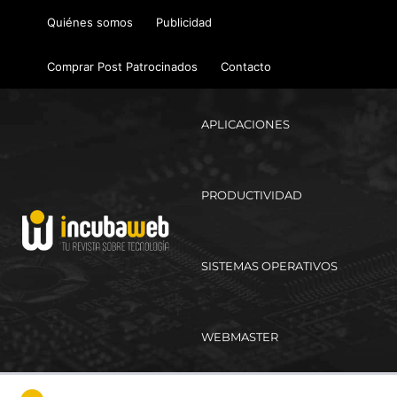
Ir
Quiénes somos
Publicidad
al
contenido
Comprar Post Patrocinados
Contacto
APLICACIONES
PRODUCTIVIDAD
SISTEMAS OPERATIVOS
WEBMASTER
Ma