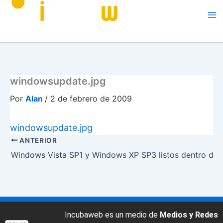
Me
windowsupdate.jpg
Por
Alan
/
2 de febrero de 2009
windowsupdate.jpg
ANTERIOR
Windows Vista SP1 y Windows XP SP3 listos dentro de
Incubaweb es un medio de
Medios y Redes