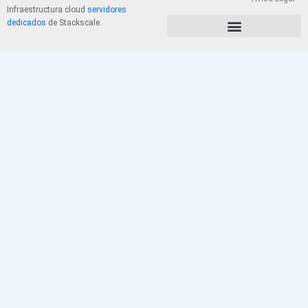
Infraestructura cloud
servidores
dedicados
de Stackscale.
PolÃ­tica de Privacidad y Cookies