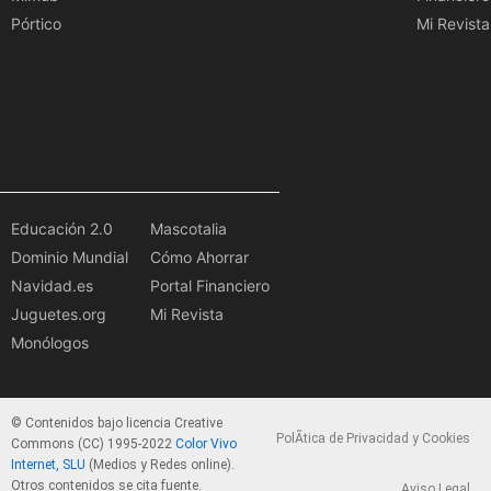
Pórtico
Mi Revista
Educación 2.0
Mascotalia
Dominio Mundial
Cómo Ahorrar
Navidad.es
Portal Financiero
Juguetes.org
Mi Revista
Monólogos
© Contenidos bajo licencia Creative
PolÃ­tica de Privacidad y Cookies
Commons (CC) 1995-2022
Color Vivo
Internet, SLU
(Medios y Redes online).
Otros contenidos se cita fuente.
Aviso Legal