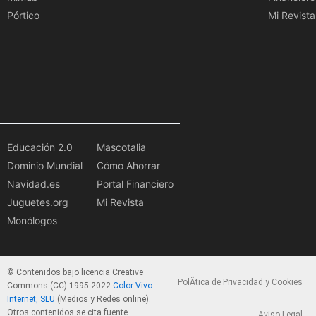
Pórtico
Mi Revista
Educación 2.0
Mascotalia
Dominio Mundial
Cómo Ahorrar
Navidad.es
Portal Financiero
Juguetes.org
Mi Revista
Monólogos
© Contenidos bajo licencia Creative
PolÃ­tica de Privacidad y Cookies
Commons (CC) 1995-2022
Color Vivo
Internet, SLU
(Medios y Redes online).
Otros contenidos se cita fuente.
Aviso Legal