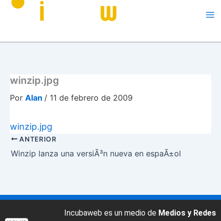
Me
winzip.jpg
Por
Alan
/
11 de febrero de 2009
winzip.jpg
ANTERIOR
Winzip lanza una versiÃ³n nueva en espaÃ±ol
Incubaweb es un medio de
Medios y Redes