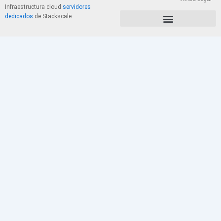
Infraestructura cloud
servidores
dedicados
de Stackscale.
PolÃ­tica de Privacidad y Cookies