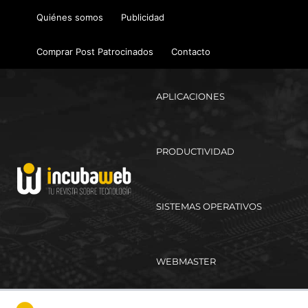
Ir
Quiénes somos
Publicidad
al
contenido
Comprar Post Patrocinados
Contacto
APLICACIONES
PRODUCTIVIDAD
SISTEMAS OPERATIVOS
WEBMASTER
Ma