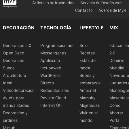
Artículos patrocinados
Servicio de Diseño web
Contacto
Acerca de MyR
DECORACIÓN
TECNOLOGÍA
LIFESTYLE
MIX
Decoracion 2.0
Programacion.net
Solo
Educación
Open Deco
Messenger.es
Recetas
2.0
Decoración
Appleismo
Estás de
Dominio
Sueca
Incubaweb
moda
Mundial
Arquitectura
WordPress
Bebés y
Navidad.e
Ideal
Directo
embarazos
Juguetes.
Videodecoración
Redes Sociales
Amor.net
Monólogo
Ayuda para
Revista Cloud
Mamuky
Mascotali
manualidades
Internet Útil
Mujeres.es
Cómo
Decoración y
Vivir en el
Ahorrar
jardines
mundo
Portal
Mimub
Financiero