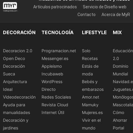
Artículos patrocinados
Servicio de Diseño web
Contacto
Acerca de MyR
DECORACIÓN
TECNOLOGÍA
LIFESTYLE
MIX
Decoracion 2.0
Programacion.net
Solo
Educación
Open Deco
Messenger.es
Recetas
2.0
Decoración
Appleismo
Estás de
Dominio
Sueca
Incubaweb
moda
Mundial
Arquitectura
WordPress
Bebés y
Navidad.e
Ideal
Directo
embarazos
Juguetes.
Videodecoración
Redes Sociales
Amor.net
Monólogo
Ayuda para
Revista Cloud
Mamuky
Mascotali
manualidades
Internet Útil
Mujeres.es
Cómo
Decoración y
Vivir en el
Ahorrar
jardines
mundo
Portal