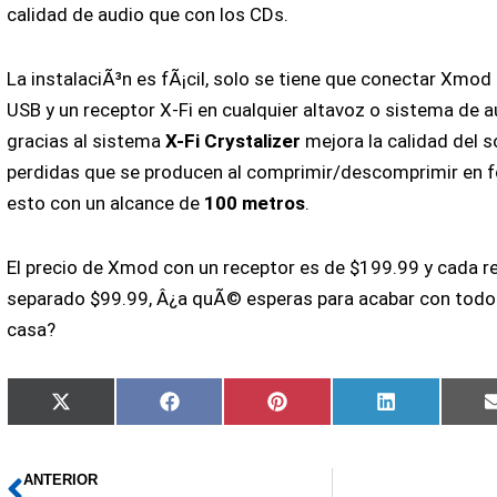
calidad de audio que con los CDs.
La instalaciÃ³n es fÃ¡cil, solo se tiene que conectar Xmo
USB y un receptor X-Fi en cualquier altavoz o sistema de 
gracias al sistema
X-Fi Crystalizer
mejora la calidad del s
perdidas que se producen al comprimir/descomprimir en 
esto con un alcance de
100 metros
.
El precio de Xmod con un receptor es de $199.99 y cada r
separado $99.99, Â¿a quÃ© esperas para acabar con todos
casa?
Compartir
Compartir
Compartir
Compartir
X
Facebook
Pinterest
LinkedIn
en
en
en
en
(Twitter)
ANTERIOR
Ant