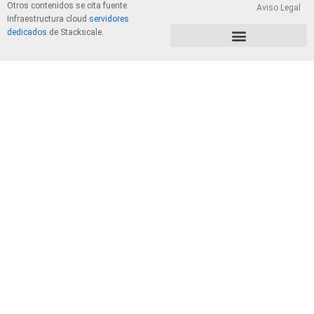
Otros contenidos se cita fuente.
Aviso Legal
Infraestructura cloud
servidores
dedicados
de Stackscale.
PolÃ­tica de Privacidad y Cookies