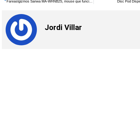
Fareastgizmos Sanwa MA-WHNB2S, mouse que funciona sin baterÃ­Â­as
Disc Pod Disp
Jordi Villar