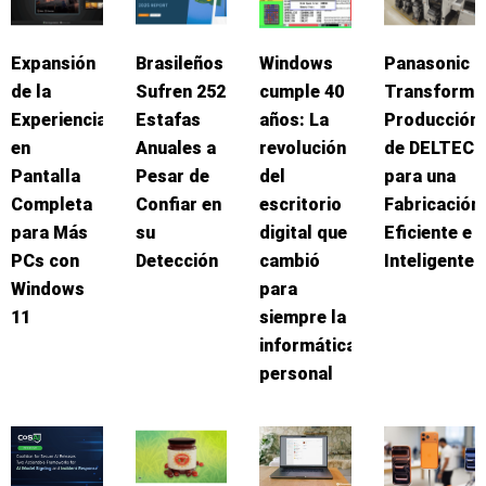
Expansión
Brasileños
Windows
Panasonic
de la
Sufren 252
cumple 40
Transforma
Experiencia
Estafas
años: La
Producción
en
Anuales a
revolución
de DELTEC
Pantalla
Pesar de
del
para una
Completa
Confiar en
escritorio
Fabricación
para Más
su
digital que
Eficiente e
PCs con
Detección
cambió
Inteligente
Windows
para
11
siempre la
informática
personal