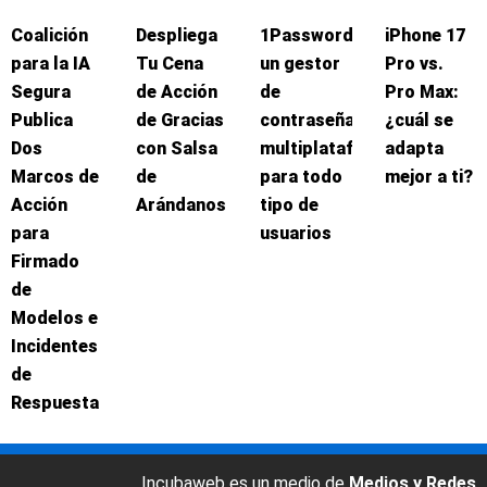
Coalición
Despliega
1Password:
iPhone 17
para la IA
Tu Cena
un gestor
Pro vs.
Segura
de Acción
de
Pro Max:
Publica
de Gracias
contraseñas
¿cuál se
Dos
con Salsa
multiplataforma
adapta
Marcos de
de
para todo
mejor a ti?
Acción
Arándanos
tipo de
para
usuarios
Firmado
de
Modelos e
Incidentes
de
Respuesta
Incubaweb es un medio de
Medios y Redes