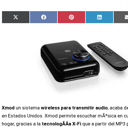
Compartir
Compartir
Compartir
Compartir
X
Facebook
Pinterest
LinkedIn
en
en
en
en
(Twitter)
Xmod
un sistema
wireless para transmitir audio
, acaba d
en Estados Unidos. Xmod permite escuchar mÃºsica en cua
hogar, gracias a la
tecnologÃ­Â­a X-Fi
que a partir del MP3