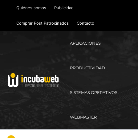
Ir
Quiénes somos
Publicidad
al
contenido
Comprar Post Patrocinados
Contacto
APLICACIONES
PRODUCTIVIDAD
SISTEMAS OPERATIVOS
WEBMASTER
Ma