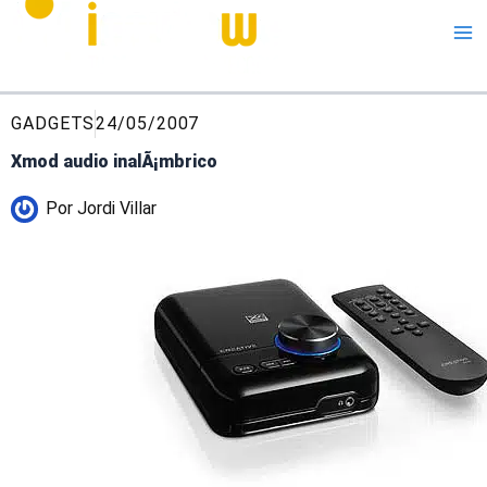
Me
GADGETS
24/05/2007
Xmod audio inalÃ¡mbrico
Por
Jordi Villar