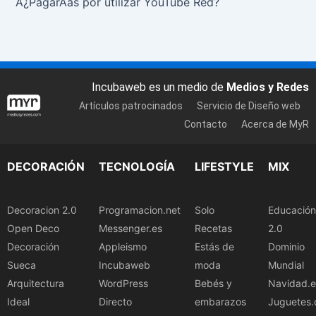
Â¿PagarÃ­as por utilizar YouTube Red?
Incubaweb es un medio de
Medios y Redes
Artículos patrocinados
Servicio de Diseño web
Contacto
Acerca de MyR
DECORACIÓN
TECNOLOGÍA
LIFESTYLE
MIX
Decoracion 2.0
Programacion.net
Solo
Educación
Open Deco
Messenger.es
Recetas
2.0
Decoración
Appleismo
Estás de
Dominio
Sueca
Incubaweb
moda
Mundial
Arquitectura
WordPress
Bebés y
Navidad.e
Ideal
Directo
embarazos
Juguetes.