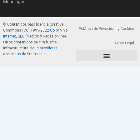
Monólogos
© Contenidos bajo licencia Creative
PolÃ­tica de Privacidad y Cookies
Commons (CC) 1995-2022
Color Vivo
Internet, SLU
(Medios y Redes online).
Otros contenidos se cita fuente.
Aviso Legal
Infraestructura cloud
servidores
dedicados
de Stackscale.
PolÃ­tica de Privacidad y Cookies