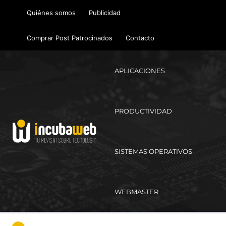
Ir
Quiénes somos
Publicidad
al
contenido
Comprar Post Patrocinados
Contacto
APLICACIONES
PRODUCTIVIDAD
SISTEMAS OPERATIVOS
WEBMASTER
Ma