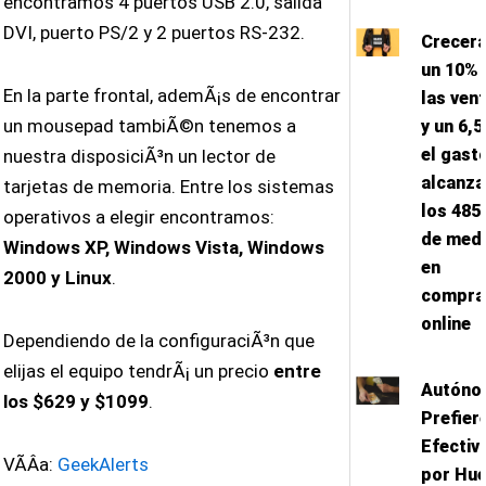
encontramos 4 puertos USB 2.0, salida
DVI, puerto PS/2 y 2 puertos RS-232.
Crecer
un 10%
En la parte frontal, ademÃ¡s de encontrar
las ven
un mousepad tambiÃ©n tenemos a
y un 6,
el gast
nuestra disposiciÃ³n un lector de
alcanz
tarjetas de memoria. Entre los sistemas
los 485
operativos a elegir encontramos:
de med
Windows XP, Windows Vista, Windows
en
2000 y Linux
.
compra
online
Dependiendo de la configuraciÃ³n que
elijas el equipo tendrÃ¡ un precio
entre
Autóno
los $629 y $1099
.
Prefier
Efectiv
VÃ­Â­a:
GeekAlerts
por Hue