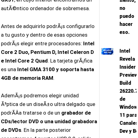
siento,
no
autÃ©ntico ordenador de sobremesa.
puedo
hacer
Antes de adquirirlo podrÃ¡s configurarlo
eso.
a tu gusto y dentro de esas opciones
podrÃ¡s elegir entre procesadores:
Intel
Intel
Core 2 Duo, Pentium D, Intel Celeron D
Revela
e Intel Core 2 Quad
. La tarjeta grÃ¡fica
Insider
es una
Intel GMA 3100 y soporta hasta
Previe
4GB de memoria RAM
.
Build
26220.
AdemÃ¡s podremos elegir unidad
de
Ã³ptica de un diseÃ±o ultra delgado que
Window
podrÃ­Â­a tratarse o de un
grabador de
11 para
CDs/lector DVD o una unidad grabadora
Canale
de DVDs
. En la parte posterior
Dev y B