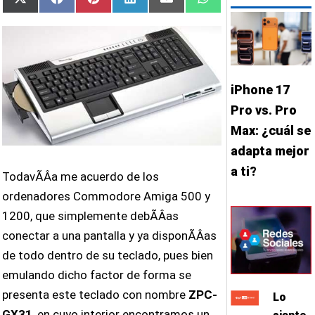
Compartir
Compartir
Compartir
Compartir
Compartir
Compartir
X
Facebook
Pinterest
LinkedIn
Email
WhatsApp
en
en
en
en
en
en
(Twitter)
iPhone 17
Pro vs. Pro
Max: ¿cuál se
adapta mejor
a ti?
TodavÃ­Â­a me acuerdo de los
ordenadores Commodore Amiga 500 y
1200, que simplemente debÃ­Â­as
conectar a una pantalla y ya disponÃ­Â­as
de todo dentro de su teclado, pues bien
emulando dicho factor de forma se
presenta este teclado con nombre
ZPC-
Lo
GX31
, en cuyo interior encontramos un