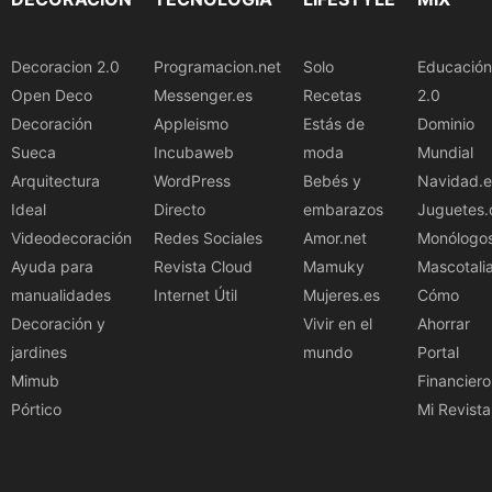
Decoracion 2.0
Programacion.net
Solo
Educación
Open Deco
Messenger.es
Recetas
2.0
Decoración
Appleismo
Estás de
Dominio
Sueca
Incubaweb
moda
Mundial
Arquitectura
WordPress
Bebés y
Navidad.e
Ideal
Directo
embarazos
Juguetes.
Videodecoración
Redes Sociales
Amor.net
Monólogo
Ayuda para
Revista Cloud
Mamuky
Mascotali
manualidades
Internet Útil
Mujeres.es
Cómo
Decoración y
Vivir en el
Ahorrar
jardines
mundo
Portal
Mimub
Financiero
Pórtico
Mi Revista