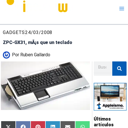
Me
GADGETS
24/03/2008
ZPC-GX31, mÃ¡s que un teclado
Por
Ruben Gallardo
Buscar
Últimos
artículos