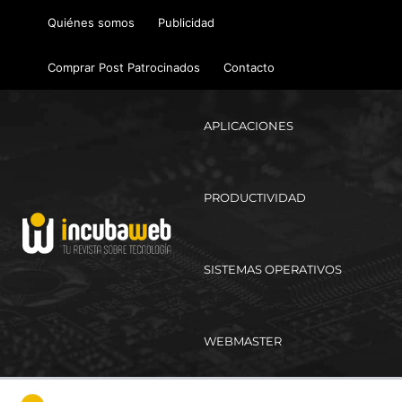
Ir
Quiénes somos
Publicidad
al
contenido
Comprar Post Patrocinados
Contacto
APLICACIONES
PRODUCTIVIDAD
SISTEMAS OPERATIVOS
WEBMASTER
Ma