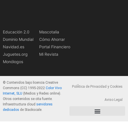
Educación 2.0
Mascotalia
Dominio Mundial
Cómo Ahorrar
Navidad.es
Portal Financiero
Juguetes.org
Mi Revista
Monólogos
© Contenidos bajo licencia Creative
PolÃ­tica de Privacidad y Cookies
Commons (CC) 1995-2022
Color Vivo
Internet, SLU
(Medios y Redes online).
Otros contenidos se cita fuente.
Aviso Legal
Infraestructura cloud
servidores
dedicados
de Stackscale.
PolÃ­tica de Privacidad y Cookies