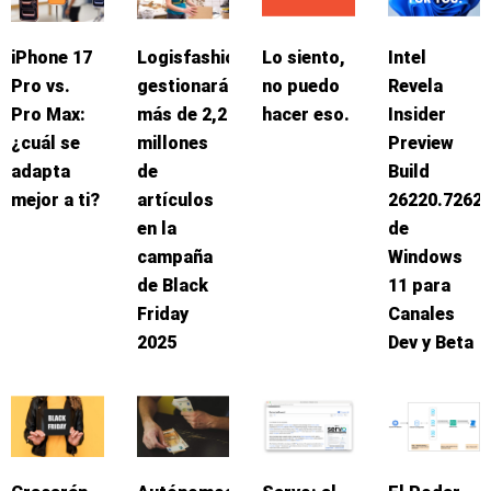
iPhone 17
Logisfashion
Lo siento,
Intel
Pro vs.
gestionará
no puedo
Revela
Pro Max:
más de 2,2
hacer eso.
Insider
¿cuál se
millones
Preview
adapta
de
Build
mejor a ti?
artículos
26220.7262
en la
de
campaña
Windows
de Black
11 para
Friday
Canales
2025
Dev y Beta