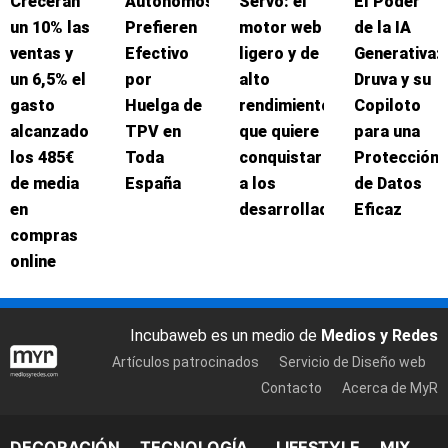
Crecerán
Autónomos
Servo: el
El Poder
un 10% las
Prefieren
motor web
de la IA
ventas y
Efectivo
ligero y de
Generativa:
un 6,5% el
por
alto
Druva y su
gasto
Huelga de
rendimiento
Copiloto
alcanzado
TPV en
que quiere
para una
los 485€
Toda
conquistar
Protección
de media
España
a los
de Datos
en
desarrolladores
Eficaz
compras
online
Incubaweb es un medio de
Medios y Redes
Artículos patrocinados
Servicio de Diseño web
Contacto
Acerca de MyR
DECORACIÓN
TECNOLOGÍA
LIFESTYLE
MIX