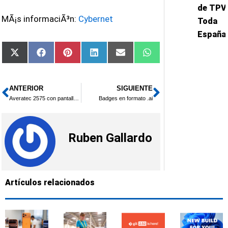
de TPV
MÃ¡s informaciÃ³n:
Cybernet
Toda
España
Compartir
Compartir
Compartir
Compartir
Compartir
Compartir
X
Facebook
Pinterest
LinkedIn
Email
WhatsApp
en
en
en
en
en
en
(Twitter)
ANTERIOR
SIGUIENTE
Ant
Siguiente
Averatec 2575 con pantalla de 12.1″
Badges en formato .ai
Ruben Gallardo
Artículos relacionados