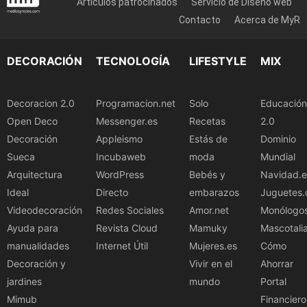
Artículos patrocinados
Servicio de Diseño web
Contacto
Acerca de MyR
DECORACIÓN
TECNOLOGÍA
LIFESTYLE
MIX
Decoracion 2.0
Programacion.net
Solo
Educación
Open Deco
Messenger.es
Recetas
2.0
Decoración
Appleismo
Estás de
Dominio
Sueca
Incubaweb
moda
Mundial
Arquitectura
WordPress
Bebés y
Navidad.e
Ideal
Directo
embarazos
Juguetes.
Videodecoración
Redes Sociales
Amor.net
Monólogo
Ayuda para
Revista Cloud
Mamuky
Mascotali
manualidades
Internet Útil
Mujeres.es
Cómo
Decoración y
Vivir en el
Ahorrar
jardines
mundo
Portal
Mimub
Financiero