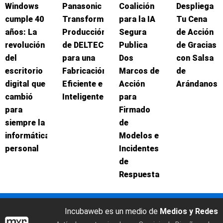
Windows
Panasonic
Coalición
Despliega
cumple 40
Transforma
para la IA
Tu Cena
años: La
Producción
Segura
de Acción
revolución
de DELTEC
Publica
de Gracias
del
para una
Dos
con Salsa
escritorio
Fabricación
Marcos de
de
digital que
Eficiente e
Acción
Arándanos
cambió
Inteligente
para
para
Firmado
siempre la
de
informática
Modelos e
personal
Incidentes
de
Respuesta
Incubaweb es un medio de
Medios y Redes