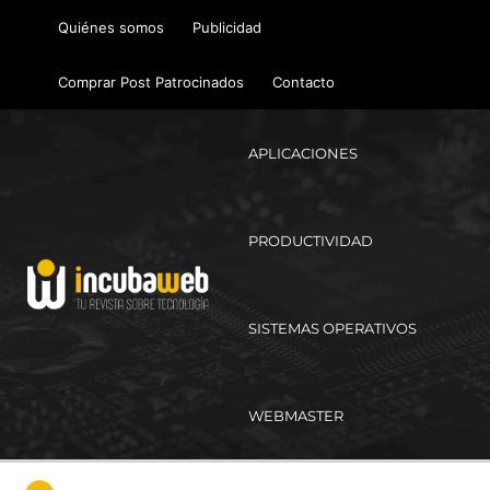
Ir
Quiénes somos
Publicidad
al
contenido
Comprar Post Patrocinados
Contacto
APLICACIONES
PRODUCTIVIDAD
SISTEMAS OPERATIVOS
WEBMASTER
Ma