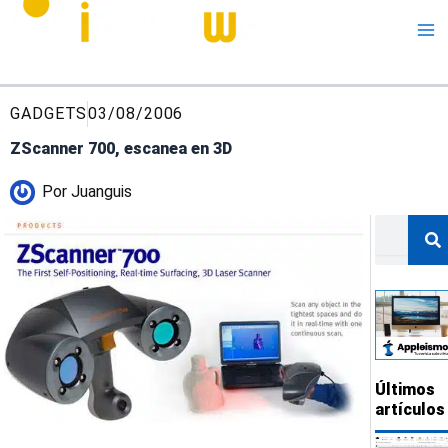
Me
GADGETS
03/08/2006
ZScanner 700, escanea en 3D
Por
Juanguis
Buscar
Últimos
artículos