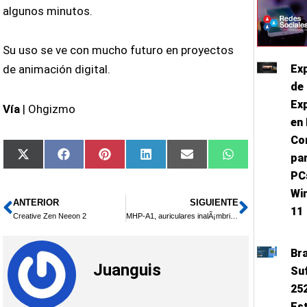
algunos minutos.
Su uso se ve con mucho futuro en proyectos
de animación digital.
Ex
de 
Exp
Vía
| Ohgizmo
en 
Co
Compartir
Compartir
Compartir
Compartir
Compartir
Compartir
pa
X
Facebook
Pinterest
LinkedIn
Email
WhatsApp
en
en
en
en
en
en
(Twitter)
PC
Wi
ANTERIOR
SIGUIENTE
Ant
Siguie
11
Creative Zen Neeon 2
MHP-A1, auriculares inalÃ¡mbricos de Onkyo
Br
Juanguis
Su
25
Es