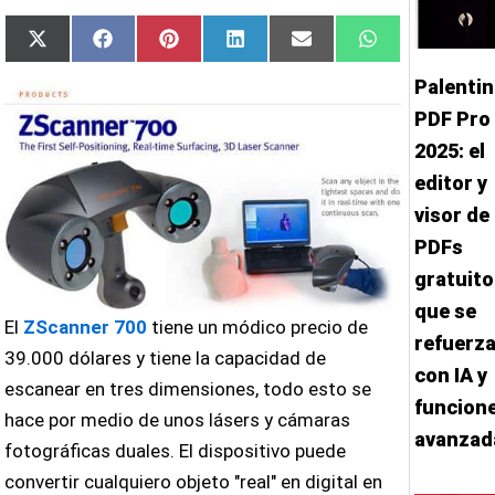
Compartir
Compartir
Compartir
Compartir
Compartir
Compartir
X
Facebook
Pinterest
LinkedIn
Email
WhatsApp
en
en
en
en
en
en
(Twitter)
Palenti
PDF Pro
2025: el
editor y
visor de
PDFs
gratuito
que se
El
ZScanner 700
tiene un módico precio de
refuerz
39.000 dólares y tiene la capacidad de
con IA y
escanear en tres dimensiones, todo esto se
funcion
hace por medio de unos lásers y cámaras
avanzad
fotográficas duales. El dispositivo puede
convertir cualquiero objeto "real" en digital en