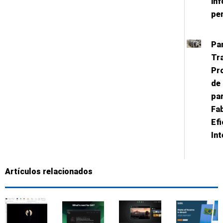
in
pe
Pa
Tr
Pr
de
pa
Fa
Efi
Int
Artículos relacionados