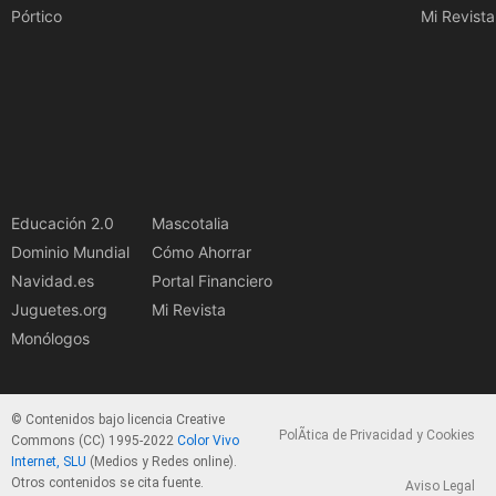
Pórtico
Mi Revista
Educación 2.0
Mascotalia
Dominio Mundial
Cómo Ahorrar
Navidad.es
Portal Financiero
Juguetes.org
Mi Revista
Monólogos
© Contenidos bajo licencia Creative
PolÃ­tica de Privacidad y Cookies
Commons (CC) 1995-2022
Color Vivo
Internet, SLU
(Medios y Redes online).
Otros contenidos se cita fuente.
Aviso Legal