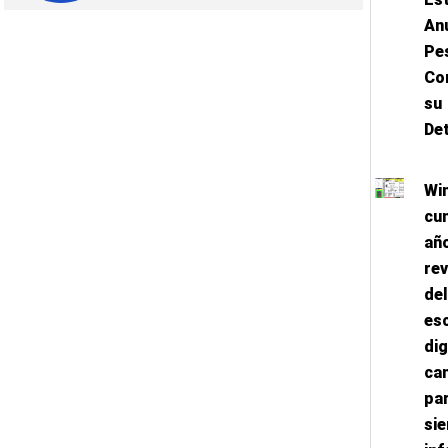
An
Pe
Con
su
De
Wi
cu
año
rev
del
esc
dig
ca
pa
sie