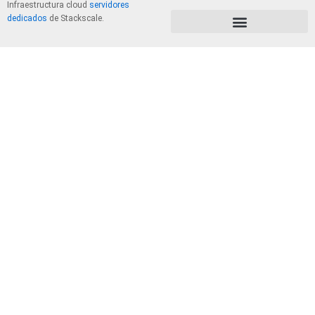
Infraestructura cloud
servidores
dedicados
de Stackscale.
PolÃ­tica de Privacidad y Cookies