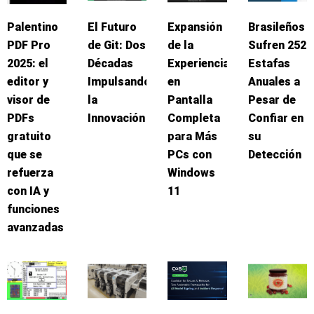
Palentino
El Futuro
Expansión
Brasileños
PDF Pro
de Git: Dos
de la
Sufren 252
2025: el
Décadas
Experiencia
Estafas
editor y
Impulsando
en
Anuales a
visor de
la
Pantalla
Pesar de
PDFs
Innovación
Completa
Confiar en
gratuito
para Más
su
que se
PCs con
Detección
refuerza
Windows
con IA y
11
funciones
avanzadas