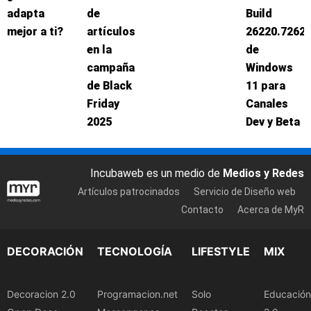
adapta
de
Build
mejor a ti?
artículos
26220.7262
en la
de
campaña
Windows
de Black
11 para
Friday
Canales
2025
Dev y Beta
Incubaweb es un medio de
Medios y Redes
Artículos patrocinados
Servicio de Diseño web
Contacto
Acerca de MyR
DECORACIÓN
TECNOLOGÍA
LIFESTYLE
MIX
Decoracion 2.0
Programacion.net
Solo
Educación