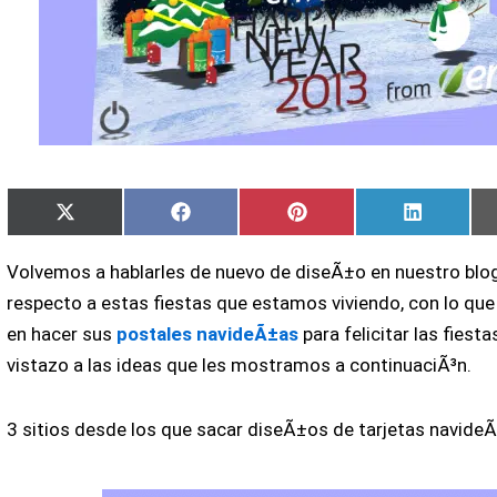
Compartir
Compartir
Compartir
Comparti
X
Facebook
Pinterest
LinkedIn
en
en
en
en
(Twitter)
Volvemos a hablarles de nuevo de diseÃ±o en nuestro blog
respecto a estas fiestas que estamos viviendo, con lo qu
en hacer sus
postales navideÃ±as
para felicitar las fiest
vistazo a las ideas que les mostramos a continuaciÃ³n.
3 sitios desde los que sacar diseÃ±os de tarjetas navideÃ