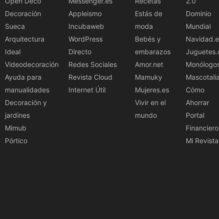
Open Deco
Messenger.es
Recetas
2.0
Decoración
Appleismo
Estás de
Dominio
Sueca
Incubaweb
moda
Mundial
Arquitectura
WordPress
Bebés y
Navidad.e
Ideal
Directo
embarazos
Juguetes.
Videodecoración
Redes Sociales
Amor.net
Monólogo
Ayuda para
Revista Cloud
Mamuky
Mascotali
manualidades
Internet Útil
Mujeres.es
Cómo
Decoración y
Vivir en el
Ahorrar
jardines
mundo
Portal
Mimub
Financiero
Pórtico
Mi Revista