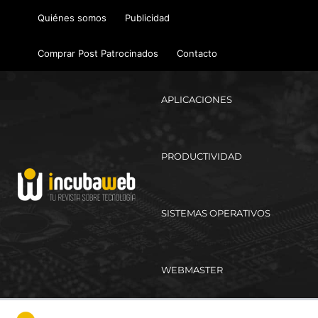
Ir
Quiénes somos
Publicidad
al
contenido
Comprar Post Patrocinados
Contacto
APLICACIONES
PRODUCTIVIDAD
SISTEMAS OPERATIVOS
WEBMASTER
Ma