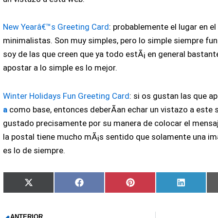
New Yearâ€™s Greeting Card
: probablemente el lugar en e
minimalistas. Son muy simples, pero lo simple siempre fu
soy de las que creen que ya todo estÃ¡ en general bastant
apostar a lo simple es lo mejor.
Winter Holidays Fun Greeting Card
: si os gustan las que a
a
como base, entonces deberÃ­an echar un vistazo a este sit
gustado precisamente por su manera de colocar el mensaje,
la postal tiene mucho mÃ¡s sentido que solamente una imag
es lo de siempre.
Compartir
Compartir
Compartir
Comparti
X
Facebook
Pinterest
LinkedIn
en
en
en
en
(Twitter)
ANTERIOR