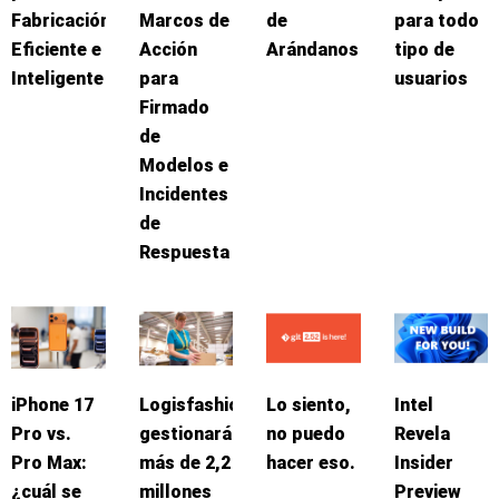
Fabricación
Marcos de
de
para todo
Eficiente e
Acción
Arándanos
tipo de
Inteligente
para
usuarios
Firmado
de
Modelos e
Incidentes
de
Respuesta
iPhone 17
Logisfashion
Lo siento,
Intel
Pro vs.
gestionará
no puedo
Revela
Pro Max:
más de 2,2
hacer eso.
Insider
¿cuál se
millones
Preview