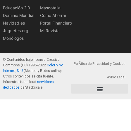
Educación 2.0
Mascotalia
Dominio Mundial
Cómo Ahorrar
Navidad.es
Portal Financiero
Juguetes.org
Mi Revista
Monólogos
© Contenidos bajo licencia Creative
PolÃ­tica de Privacidad y Cookies
Commons (CC) 1995-2022
Color Vivo
Internet, SLU
(Medios y Redes online).
Otros contenidos se cita fuente.
Aviso Legal
Infraestructura cloud
servidores
dedicados
de Stackscale.
PolÃ­tica de Privacidad y Cookies