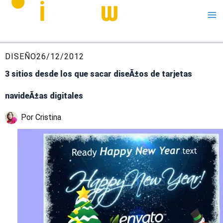
Me
DISEÑO
26/12/2012
3 sitios desde los que sacar diseÃ±os de tarjetas
navideÃ±as digitales
Por
Cristina