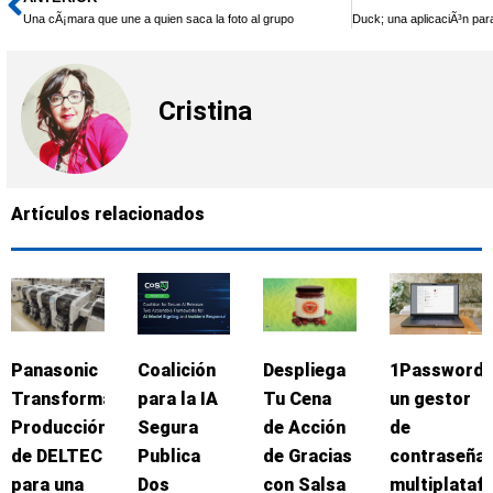
Ant
Una cÃ¡mara que une a quien saca la foto al grupo
Cristina
Artículos relacionados
Panasonic
Coalición
Despliega
1Password:
Transforma
para la IA
Tu Cena
un gestor
Producción
Segura
de Acción
de
de DELTEC
Publica
de Gracias
contraseña
para una
Dos
con Salsa
multiplataf