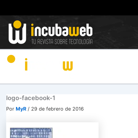
Ir
al
contenido
logo-facebook-1
Por
MyR
/
29 de febrero de 2016