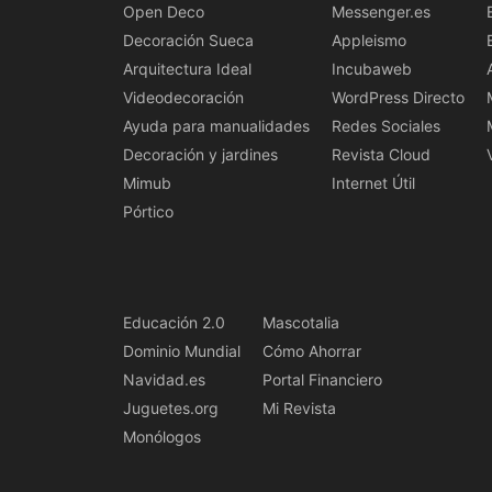
Open Deco
Messenger.es
Decoración Sueca
Appleismo
Arquitectura Ideal
Incubaweb
Videodecoración
WordPress Directo
Ayuda para manualidades
Redes Sociales
Decoración y jardines
Revista Cloud
Mimub
Internet Útil
Pórtico
Educación 2.0
Mascotalia
Dominio Mundial
Cómo Ahorrar
Navidad.es
Portal Financiero
Juguetes.org
Mi Revista
Monólogos