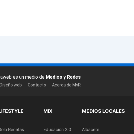
baweb es un medio de
Medios y Redes
 Diseño web
Contacto
Acerca de MyR
LIFESTYLE
MIX
MEDIOS LOCALES
Solo Recetas
Educación 2.0
Albacete