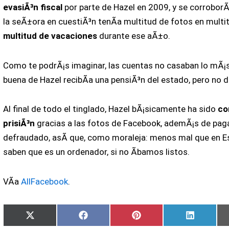
evasiÃ³n fiscal
por parte de Hazel en 2009, y se corrobor
la seÃ±ora en cuestiÃ³n tenÃ­a multitud de fotos en multi
multitud de vacaciones
durante ese aÃ±o.
Como te podrÃ¡s imaginar, las cuentas no casaban lo mÃ¡s
buena de Hazel recibÃ­a una pensiÃ³n del estado, pero no d
Al final de todo el tinglado, Hazel bÃ¡sicamente ha sido
co
prisiÃ³n
gracias a las fotos de Facebook, ademÃ¡s de paga
defraudado, asÃ­ que, como moraleja: menos mal que en E
saben que es un ordenador, si no Ã­bamos listos.
VÃ­a
AllFacebook
.
Compartir
Compartir
Compartir
Comparti
X
Facebook
Pinterest
LinkedIn
en
en
en
en
(Twitter)