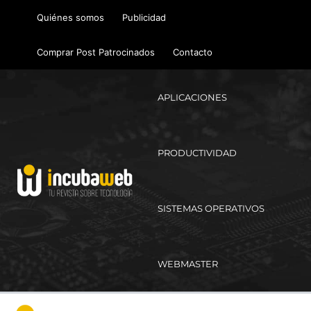
Ir
Quiénes somos
Publicidad
al
contenido
Comprar Post Patrocinados
Contacto
APLICACIONES
PRODUCTIVIDAD
SISTEMAS OPERATIVOS
WEBMASTER
Ma