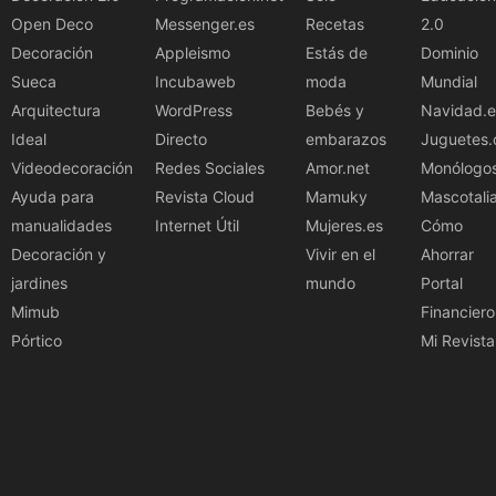
Open Deco
Messenger.es
Recetas
2.0
Decoración
Appleismo
Estás de
Dominio
Sueca
Incubaweb
moda
Mundial
Arquitectura
WordPress
Bebés y
Navidad.e
Ideal
Directo
embarazos
Juguetes.
Videodecoración
Redes Sociales
Amor.net
Monólogo
Ayuda para
Revista Cloud
Mamuky
Mascotali
manualidades
Internet Útil
Mujeres.es
Cómo
Decoración y
Vivir en el
Ahorrar
jardines
mundo
Portal
Mimub
Financiero
Pórtico
Mi Revista