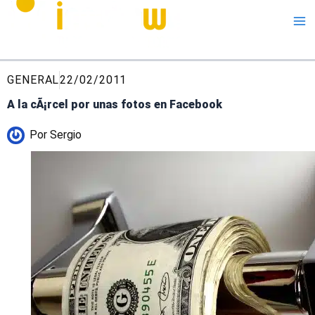
Me
GENERAL
22/02/2011
A la cÃ¡rcel por unas fotos en Facebook
Por
Sergio