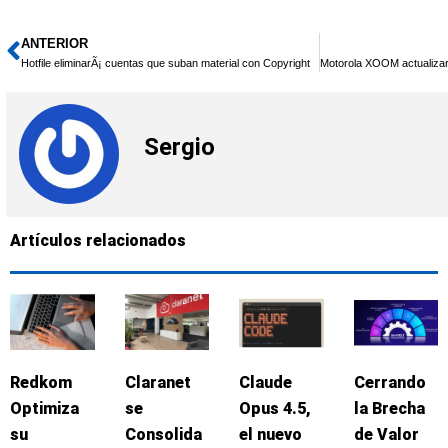
ANTERIOR
Ant
Hotfile eliminarÃ¡ cuentas que suban material con Copyright
Sergio
Artículos relacionados
Redkom
Claranet
Claude
Cerrando
Optimiza
se
Opus 4.5,
la Brecha
su
Consolida
el nuevo
de Valor