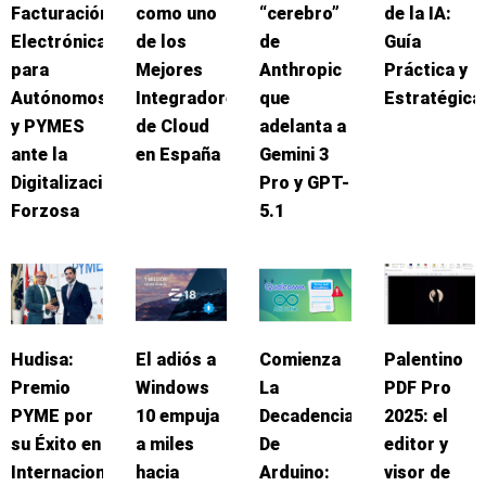
Facturación
como uno
“cerebro”
de la IA:
Electrónica
de los
de
Guía
para
Mejores
Anthropic
Práctica y
Autónomos
Integradores
que
Estratégica
y PYMES
de Cloud
adelanta a
ante la
en España
Gemini 3
Digitalización
Pro y GPT-
Forzosa
5.1
Hudisa:
El adiós a
Comienza
Palentino
Premio
Windows
La
PDF Pro
PYME por
10 empuja
Decadencia
2025: el
su Éxito en
a miles
De
editor y
Internacionalización
hacia
Arduino:
visor de