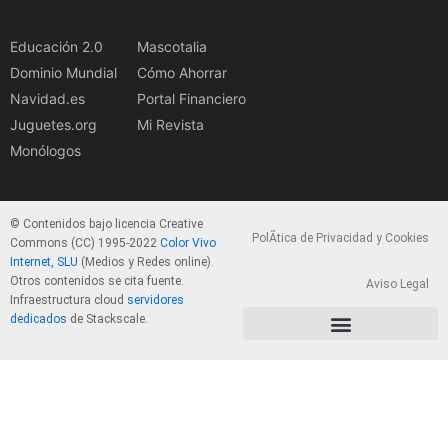
Educación 2.0
Mascotalia
Dominio Mundial
Cómo Ahorrar
Navidad.es
Portal Financiero
Juguetes.org
Mi Revista
Monólogos
© Contenidos bajo licencia Creative
PolÃ­tica de Privacidad y Cookies
Commons (CC) 1995-2022
Color Vivo
Internet, SLU
(Medios y Redes online).
Otros contenidos se cita fuente.
Aviso Legal
Infraestructura cloud
servidores
dedicados
de Stackscale.
PolÃ­tica de Privacidad y Cookies