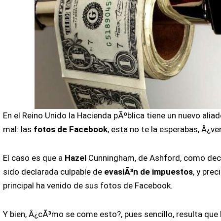
En el Reino Unido la Hacienda pÃºblica tiene un nuevo aliad
mal: las
fotos de Facebook
, esta no te la esperabas, Â¿v
El caso es que a
Hazel
Cunningham, de Ashford, como dec
sido declarada culpable de
evasiÃ³n de impuestos
, y pre
principal ha venido de sus fotos de Facebook.
Y bien, Â¿cÃ³mo se come esto?, pues sencillo, resulta que