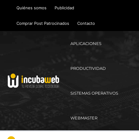
Ir
Quiénes somos
Publicidad
al
contenido
Comprar Post Patrocinados
Contacto
APLICACIONES
PRODUCTIVIDAD
SISTEMAS OPERATIVOS
WEBMASTER
Ma