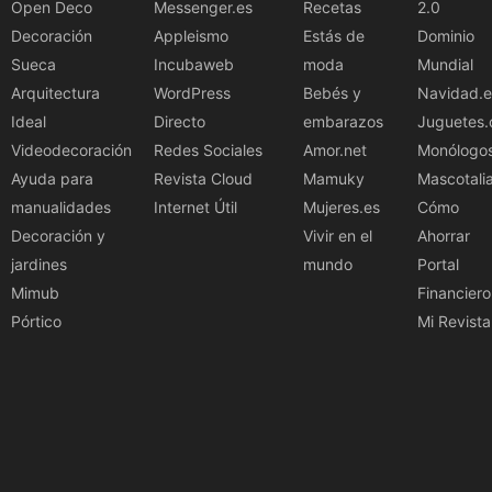
Open Deco
Messenger.es
Recetas
2.0
Decoración
Appleismo
Estás de
Dominio
Sueca
Incubaweb
moda
Mundial
Arquitectura
WordPress
Bebés y
Navidad.e
Ideal
Directo
embarazos
Juguetes.
Videodecoración
Redes Sociales
Amor.net
Monólogo
Ayuda para
Revista Cloud
Mamuky
Mascotali
manualidades
Internet Útil
Mujeres.es
Cómo
Decoración y
Vivir en el
Ahorrar
jardines
mundo
Portal
Mimub
Financiero
Pórtico
Mi Revista