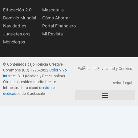
Educación 2.0
Mascotalia
Dominio Mundial
Cómo Ahorrar
Navidad.es
Portal Financiero
Juguetes.org
Mi Revista
Monólogos
© Contenidos bajo licencia Creative
PolÃ­tica de Privacidad y Cookies
Commons (CC) 1995-2022
Color Vivo
Internet, SLU
(Medios y Redes online).
Otros contenidos se cita fuente.
Aviso Legal
Infraestructura cloud
servidores
dedicados
de Stackscale.
PolÃ­tica de Privacidad y Cookies