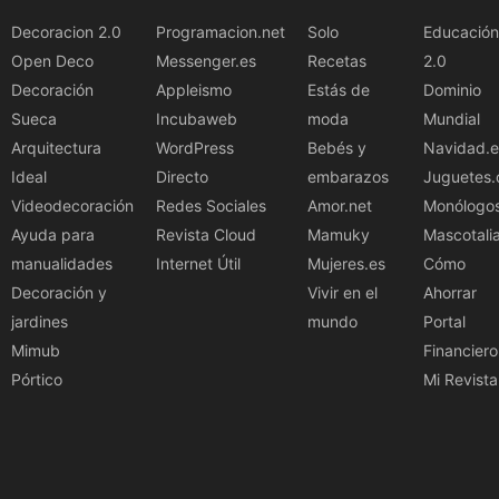
Decoracion 2.0
Programacion.net
Solo
Educación
Open Deco
Messenger.es
Recetas
2.0
Decoración
Appleismo
Estás de
Dominio
Sueca
Incubaweb
moda
Mundial
Arquitectura
WordPress
Bebés y
Navidad.e
Ideal
Directo
embarazos
Juguetes.
Videodecoración
Redes Sociales
Amor.net
Monólogo
Ayuda para
Revista Cloud
Mamuky
Mascotali
manualidades
Internet Útil
Mujeres.es
Cómo
Decoración y
Vivir en el
Ahorrar
jardines
mundo
Portal
Mimub
Financiero
Pórtico
Mi Revista