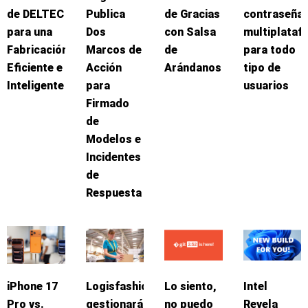
de DELTEC
Publica
de Gracias
contraseña
para una
Dos
con Salsa
multiplataf
Fabricación
Marcos de
de
para todo
Eficiente e
Acción
Arándanos
tipo de
Inteligente
para
usuarios
Firmado
de
Modelos e
Incidentes
de
Respuesta
iPhone 17
Logisfashion
Lo siento,
Intel
Pro vs.
gestionará
no puedo
Revela