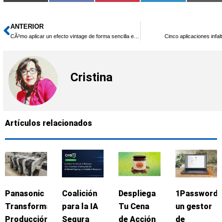
en
en
en
en
en
(Twitter)
ANTERIOR
Ant
CÃ³mo aplicar un efecto vintage de forma sencilla en Photoshop
Cinco aplicaciones infal
Cristina
Artículos relacionados
Panasonic
Coalición
Despliega
1Password:
Transforma
para la IA
Tu Cena
un gestor
Producción
Segura
de Acción
de