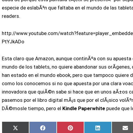
especie de eslabÃ³n que faltaba en el mundo de las tableta
readers.
http://www.youtube.com/watch?feature=player_embedde
PtYJkADo
Esta claro que Amazon, aunque continÃºa con su apuesta c
mundo de los tablets, no quiere abandonar sus orÃ­genes,
han estado en el mundo ebook, pero que tampoco quiere de
como los conocemos si no que apuesta por una clara voac
innovadora que quiÃ©n sabe si hace que en unos aÃ±os c
pasemos por el libro digital mÃ¡s que por el clÃ¡sico volÃ
DÃ©mosle tiempo, pero el
Kindle Paperwhite
puede que l
Compartir
Compartir
Compartir
Compartir
Co
X
Facebook
Pinterest
LinkedIn
Em