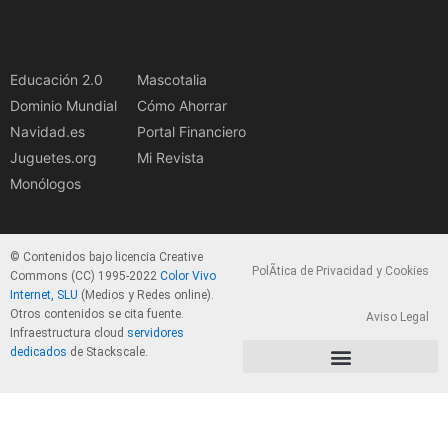
Educación 2.0
Mascotalia
Dominio Mundial
Cómo Ahorrar
Navidad.es
Portal Financiero
Juguetes.org
Mi Revista
Monólogos
© Contenidos bajo licencia Creative
PolÃ­tica de Privacidad y Cookies
Commons (CC) 1995-2022
Color Vivo
Internet, SLU
(Medios y Redes online).
Otros contenidos se cita fuente.
Aviso Legal
Infraestructura cloud
servidores
dedicados
de Stackscale.
PolÃ­tica de Privacidad y Cookies