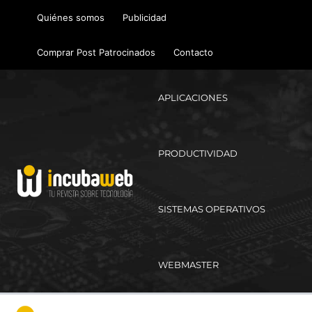
Ir
Quiénes somos
Publicidad
al
contenido
Comprar Post Patrocinados
Contacto
APLICACIONES
PRODUCTIVIDAD
SISTEMAS OPERATIVOS
WEBMASTER
Ma