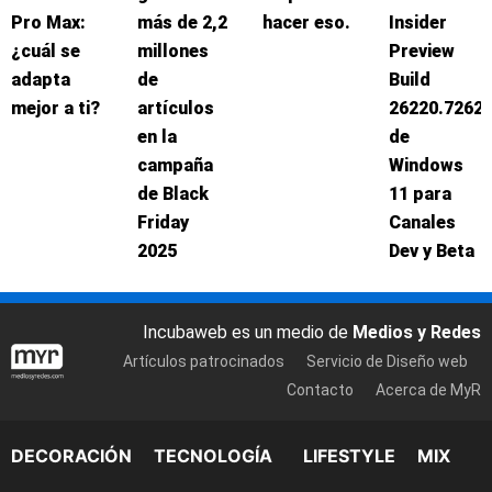
Pro Max:
más de 2,2
hacer eso.
Insider
¿cuál se
millones
Preview
adapta
de
Build
mejor a ti?
artículos
26220.7262
en la
de
campaña
Windows
de Black
11 para
Friday
Canales
2025
Dev y Beta
Incubaweb es un medio de
Medios y Redes
Artículos patrocinados
Servicio de Diseño web
Contacto
Acerca de MyR
DECORACIÓN
TECNOLOGÍA
LIFESTYLE
MIX