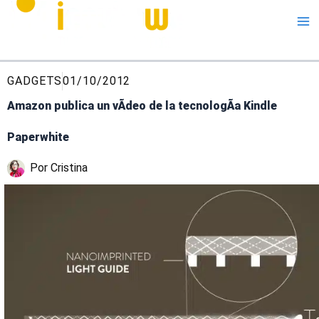
Me
GADGETS
01/10/2012
Amazon publica un vÃ­deo de la tecnologÃ­a Kindle
Paperwhite
Por
Cristina