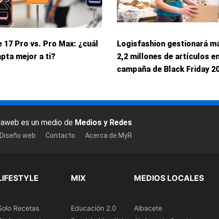
 17 Pro vs. Pro Max: ¿cuál
Logisfashion gestionará m
pta mejor a ti?
2,2 millones de artículos en
campaña de Black Friday 2
baweb es un medio de
Medios y Redes
 Diseño web
Contacto
Acerca de MyR
LIFESTYLE
MIX
MEDIOS LOCALES
Solo Recetas
Educación 2.0
Albacete