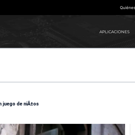
Quiéne
APLICACIONES
n juego de niÃ±os