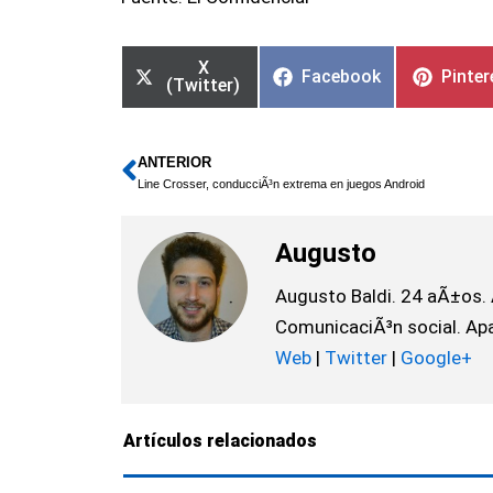
X
Facebook
Pinter
(Twitter)
ANTERIOR
Ant
Line Crosser, conducciÃ³n extrema en juegos Android
Augusto
Augusto Baldi. 24 aÃ±os. 
ComunicaciÃ³n social. Apas
Web
|
Twitter
|
Google+
Artículos relacionados