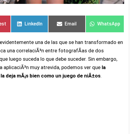
rtir
rtir
Compartir
Compartir
Compartir
Compartir
Compartir
Compartir
en
en
en
en
en
en
est
LinkedIn
Email
WhatsApp
, evidentemente una de las que se han transformado en
usca una correlaciÃ³n entre fotografÃ­as de dos
 y que luego suceda lo que debe suceder. Sin embargo,
a aplicaciÃ³n muy atrevida, podemos ver que
la
 la deja mÃ¡s bien como un juego de niÃ±os
.