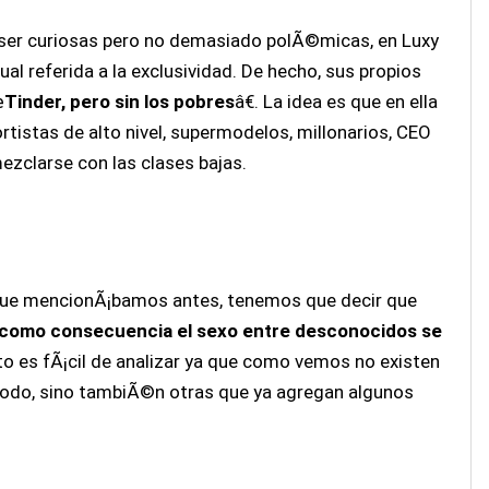
an ser curiosas pero no demasiado polÃ©micas, en Luxy
l referida a la exclusividad. De hecho, sus propios
œ
Tinder, pero sin los pobres
â€. La idea es que en ella
tistas de alto nivel, supermodelos, millonarios, CEO
ezclarse con las clases bajas.
 que mencionÃ¡bamos antes, tenemos que decir que
n como consecuencia el sexo entre desconocidos se
sto es fÃ¡cil de analizar ya que como vemos no existen
modo, sino tambiÃ©n otras que ya agregan algunos