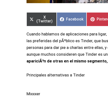
Compartir
Compartir
Compartir
Compartir
Compa
Compa
en
en
en
en
en
en
X
Facebook
Pinter
(Twitter)
Cuando hablamos de aplicaciones para ligar
las preferidas del pÃºblico es Tinder, que b
personas para dar pie a charlas entre ellas,
aunque muchos consideren que Tinder es un
apariciÃ³n de otras en el mismo segmento,
Principales alternativas a Tinder
Mixxxer