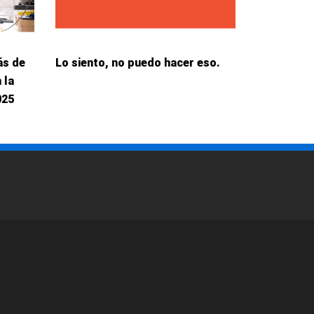
ás de
Lo siento, no puedo hacer eso.
 la
025