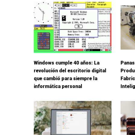
Windows cumple 40 años: La
Panas
revolución del escritorio digital
Produ
que cambió para siempre la
Fabric
informática personal
Inteli