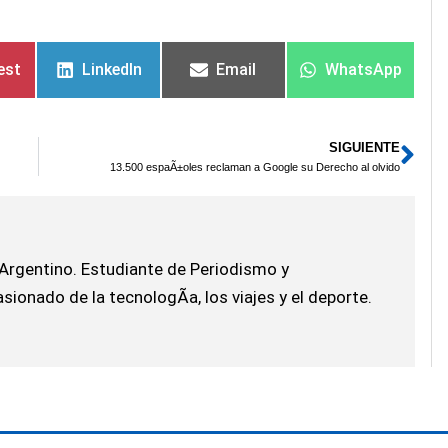
est
LinkedIn
Email
WhatsApp
SIGUIENTE
Sig
13.500 espaÃ±oles reclaman a Google su Derecho al olvido
Argentino. Estudiante de Periodismo y
ionado de la tecnologÃ­a, los viajes y el deporte.