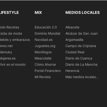
LIFESTYLE
MIX
MEDIOS LOCALES
Solo Recetas
Educación 2.0
Albacete
Estás de moda
Dominio Mundial
Alcázar de San Juan
Bebés y embarazos
Navidad.es
Argamasilla
Amor.net
Juguetes.org
Campo de Criptana
Mamuky
Monólogos
Ciudad Real
Mujeres.es
Mascotalia
Diario de Cuenca
Vivir en el mundo
Cómo Ahorrar
Diario de La Mancha
Portal Financiero
Herencia
Mi Revista
Más medios locales...