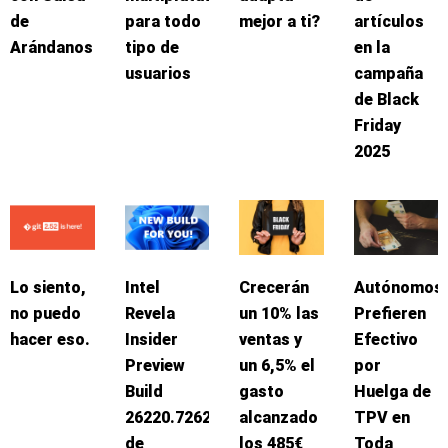
de
para todo
mejor a ti?
artículos
Arándanos
tipo de
en la
usuarios
campaña
de Black
Friday
2025
Lo siento,
Intel
Crecerán
Autónomos
no puedo
Revela
un 10% las
Prefieren
hacer eso.
Insider
ventas y
Efectivo
Preview
un 6,5% el
por
Build
gasto
Huelga de
26220.7262
alcanzado
TPV en
de
los 485€
Toda