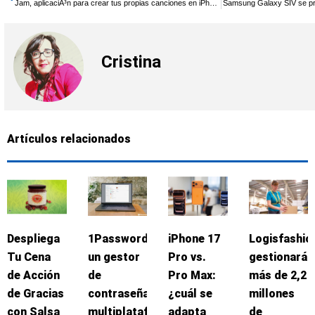
Jam, aplicaciÃ³n para crear tus propias canciones en iPhone
Samsung Galaxy SIV se pr
Cristina
Artículos relacionados
Despliega
1Password:
iPhone 17
Logisfashio
Tu Cena
un gestor
Pro vs.
gestionará
de Acción
de
Pro Max:
más de 2,2
de Gracias
contraseñas
¿cuál se
millones
con Salsa
multiplataforma
adapta
de