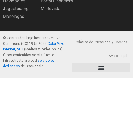
Navidad.es
Portal Financiero
Juguetes.org
Mi Revista
Monólogos
© Contenidos bajo licencia Creative
PolÃ­tica de Privacidad y Cookies
Commons (CC) 1995-2022
Color Vivo
Internet, SLU
(Medios y Redes online).
Otros contenidos se cita fuente.
Aviso Legal
Infraestructura cloud
servidores
dedicados
de Stackscale.
PolÃ­tica de Privacidad y Cookies