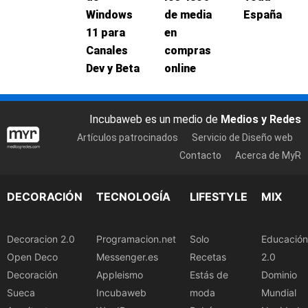
Windows
de media
España
11 para
en
Canales
compras
Dev y Beta
online
Incubaweb es un medio de
Medios y Redes
Artículos patrocinados
Servicio de Diseño web
Contacto
Acerca de MyR
DECORACIÓN
TECNOLOGÍA
LIFESTYLE
MIX
Decoracion 2.0
Programacion.net
Solo
Educación
Open Deco
Messenger.es
Recetas
2.0
Decoración
Appleismo
Estás de
Dominio
Sueca
Incubaweb
moda
Mundial