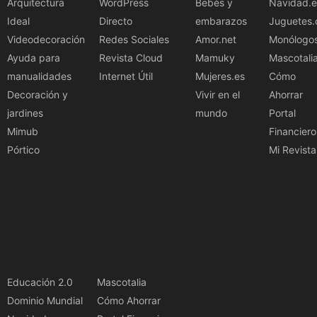
Arquitectura
WordPress
Bebés y
Navidad.e
Ideal
Directo
embarazos
Juguetes.
Videodecoración
Redes Sociales
Amor.net
Monólogo
Ayuda para
Revista Cloud
Mamuky
Mascotali
manualidades
Internet Útil
Mujeres.es
Cómo
Decoración y
Vivir en el
Ahorrar
jardines
mundo
Portal
Mimub
Financiero
Pórtico
Mi Revista
Educación 2.0
Mascotalia
Dominio Mundial
Cómo Ahorrar