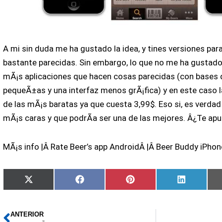
A mi sin duda me ha gustado la idea, y tines versiones par
bastante parecidas. Sin embargo, lo que no me ha gustad
mÃ¡s aplicaciones que hacen cosas parecidas (con bases
pequeÃ±as y una interfaz menos grÃ¡fica) y en este caso 
de las mÃ¡s baratas ya que cuesta 3,99$. Eso si, es verda
mÃ¡s caras y que podrÃ­a ser una de las mejores. Â¿Te apu
MÃ¡s info |Â Rate Beer’s app AndroidÂ |Â Beer Buddy iPhon
Compartir
Compartir
Compartir
Comparti
X
Facebook
Pinterest
LinkedIn
en
en
en
en
(Twitter)
ANTERIOR
Ant