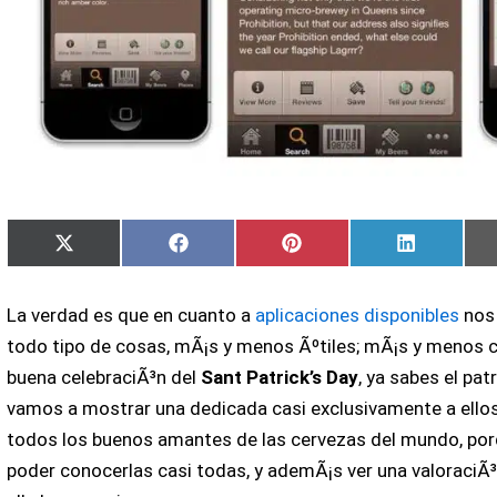
Compartir
Compartir
Compartir
Comparti
X
Facebook
Pinterest
LinkedIn
en
en
en
en
(Twitter)
La verdad es que en cuanto a
aplicaciones disponibles
nos
todo tipo de cosas, mÃ¡s y menos Ãºtiles; mÃ¡s y menos
buena celebraciÃ³n del
Sant Patrick’s Day
, ya sabes el pa
vamos a mostrar una dedicada casi exclusivamente a ell
todos los buenos amantes de las cervezas del mundo, porq
poder conocerlas casi todas, y ademÃ¡s ver una valoraciÃ