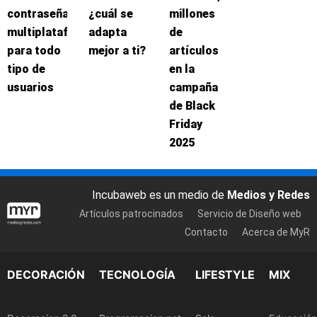
contraseñas
¿cuál se
millones
multiplataforma
adapta
de
para todo
mejor a ti?
artículos
tipo de
en la
usuarios
campaña
de Black
Friday
2025
Incubaweb es un medio de
Medios y Redes
Artículos patrocinados
Servicio de Diseño web
Contacto
Acerca de MyR
DECORACIÓN
TECNOLOGÍA
LIFESTYLE
MIX