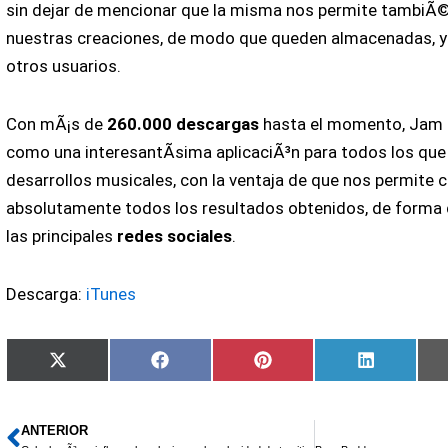
sin dejar de mencionar que la misma nos permite tambiÃ
nuestras creaciones, de modo que queden almacenadas, y 
otros usuarios.
Con mÃ¡s de
260.000 descargas
hasta el momento, Jam 
como una interesantÃ­sima aplicaciÃ³n para todos los que
desarrollos musicales, con la ventaja de que nos permite 
absolutamente todos los resultados obtenidos, de forma 
las principales
redes sociales
.
Descarga:
iTunes
Compartir
Compartir
Compartir
Comparti
X
Facebook
Pinterest
LinkedIn
en
en
en
en
(Twitter)
ANTERIOR
Ant