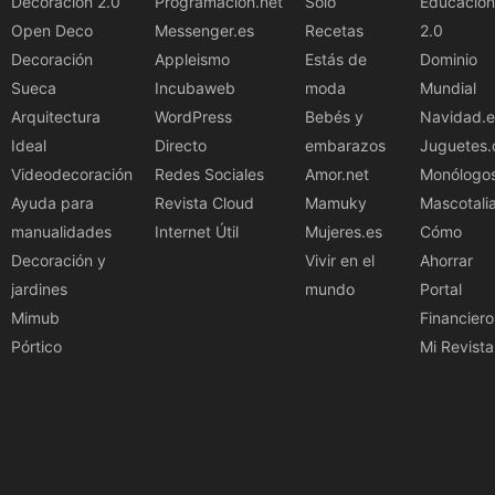
Decoracion 2.0
Programacion.net
Solo
Educación
Open Deco
Messenger.es
Recetas
2.0
Decoración
Appleismo
Estás de
Dominio
Sueca
Incubaweb
moda
Mundial
Arquitectura
WordPress
Bebés y
Navidad.e
Ideal
Directo
embarazos
Juguetes.
Videodecoración
Redes Sociales
Amor.net
Monólogo
Ayuda para
Revista Cloud
Mamuky
Mascotali
manualidades
Internet Útil
Mujeres.es
Cómo
Decoración y
Vivir en el
Ahorrar
jardines
mundo
Portal
Mimub
Financiero
Pórtico
Mi Revista