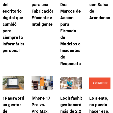
del
para una
Dos
con Salsa
escritorio
Fabricación
Marcos de
de
digital que
Eficiente e
Acción
Arándanos
cambió
Inteligente
para
para
Firmado
siempre la
de
informática
Modelos e
personal
Incidentes
de
Respuesta
1Password:
iPhone 17
Logisfashion
Lo siento,
un gestor
Pro vs.
gestionará
no puedo
de
Pro Max:
más de 2,2
hacer eso.