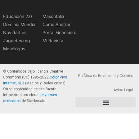
Educación 2.0
Mascotalia
Dominio Mundial
Cómo Ahorrar
Navidad.es
Portal Financiero
Juguetes.org
Mi Revista
Monólogos
© Contenidos bajo licencia Creative
PolÃ­tica de Privacidad y Cookies
Commons (CC) 1995-2022
Color Vivo
Internet, SLU
(Medios y Redes online).
Otros contenidos se cita fuente.
Aviso Legal
Infraestructura cloud
servidores
dedicados
de Stackscale.
PolÃ­tica de Privacidad y Cookies