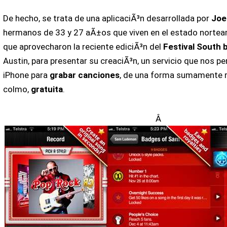
De hecho, se trata de una aplicaciÃ³n desarrollada por
Joe
hermanos de 33 y 27 aÃ±os que viven en el estado nortea
que aprovecharon la reciente ediciÃ³n del
Festival South 
Austin, para presentar su creaciÃ³n, un servicio que nos pe
iPhone para
grabar canciones
, de una forma sumamente rÃ¡
colmo,
gratuita
.
Â