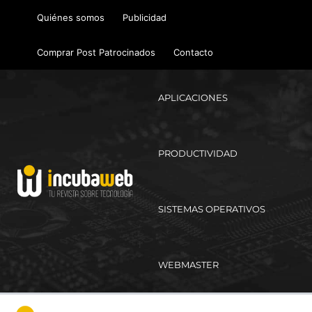
Ir
Quiénes somos
Publicidad
al
contenido
Comprar Post Patrocinados
Contacto
APLICACIONES
PRODUCTIVIDAD
SISTEMAS OPERATIVOS
WEBMASTER
Ma