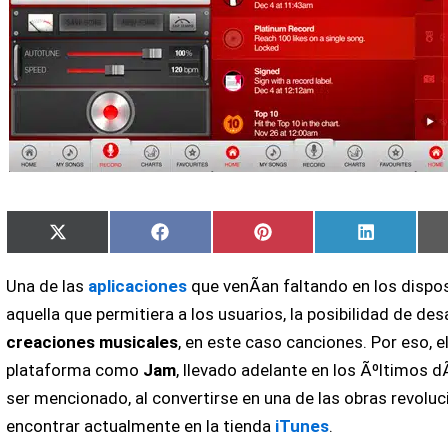
Compartir
Compartir
Compartir
Comparti
X
Facebook
Pinterest
LinkedIn
en
en
en
en
(Twitter)
Una de las
aplicaciones
que venÃ­an faltando en los dispo
aquella que permitiera a los usuarios, la posibilidad de des
creaciones musicales
, en este caso canciones. Por eso, 
plataforma como
Jam
, llevado adelante en los Ãºltimos d
ser mencionado, al convertirse en una de las obras revol
encontrar actualmente en la tienda
iTunes
.