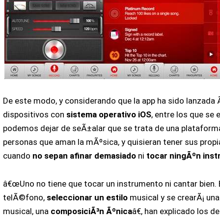
De este modo, y considerando que la app ha sido lanzada 
dispositivos con
sistema operativo iOS
, entre los que se 
podemos dejar de seÃ±alar que se trata de una plataforma
personas que aman la mÃºsica, y quisieran tener sus propi
cuando
no sepan afinar demasiado
ni
tocar ningÃºn ins
â€œUno no tiene que tocar un instrumento ni cantar bien. 
telÃ©fono,
seleccionar un estilo
musical y se crearÃ¡ una
musical, una
composiciÃ³n Ãºnica
â€, han explicado los d