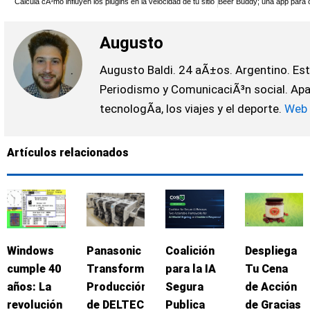
Calcula cÃ³mo influyen los plugins en la velocidad de tu sitio
Augusto
Augusto Baldi. 24 aÃ±os. Argentino. Es
Periodismo y ComunicaciÃ³n social. Apa
tecnologÃ­a, los viajes y el deporte.
Web
Artículos relacionados
Windows
Panasonic
Coalición
Despliega
cumple 40
Transforma
para la IA
Tu Cena
años: La
Producción
Segura
de Acción
revolución
de DELTEC
Publica
de Gracias