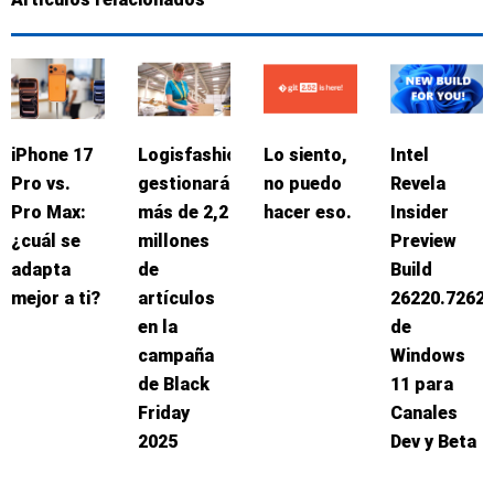
iPhone 17
Logisfashion
Lo siento,
Intel
Pro vs.
gestionará
no puedo
Revela
Pro Max:
más de 2,2
hacer eso.
Insider
¿cuál se
millones
Preview
adapta
de
Build
mejor a ti?
artículos
26220.7262
en la
de
campaña
Windows
de Black
11 para
Friday
Canales
2025
Dev y Beta