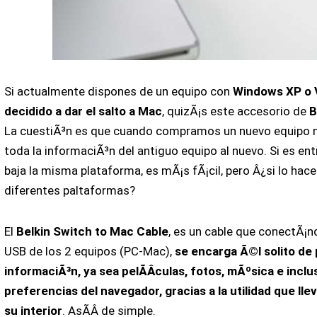
Si actualmente dispones de un equipo con
Windows XP o V
decidido a dar el salto a Mac
, quizÃ¡s este accesorio de
B
La cuestiÃ³n es que cuando compramos un nuevo equipo 
toda la informaciÃ³n del antiguo equipo al nuevo. Si es e
baja la misma plataforma, es mÃ¡s fÃ¡cil, pero Â¿si lo ha
diferentes paltaformas?
El
Belkin Switch to Mac Cable
, es un cable que conectÃ¡n
USB de los 2 equipos (PC-Mac),
se encarga Ã©l solito de 
informaciÃ³n, ya sea pelÃ­Â­culas, fotos, mÃºsica e inclu
preferencias del navegador, gracias a la utilidad que lle
su interior
. AsÃ­Â­ de simple.