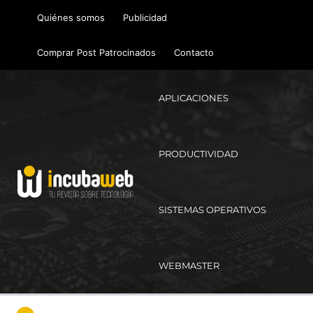
Ir
Quiénes somos
Publicidad
al
contenido
Comprar Post Patrocinados
Contacto
APLICACIONES
PRODUCTIVIDAD
SISTEMAS OPERATIVOS
WEBMASTER
Ma