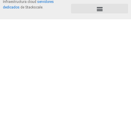
Infraestructura cloud
servidores
dedicados
de Stackscale.
PolÃ­tica de Privacidad y Cookies