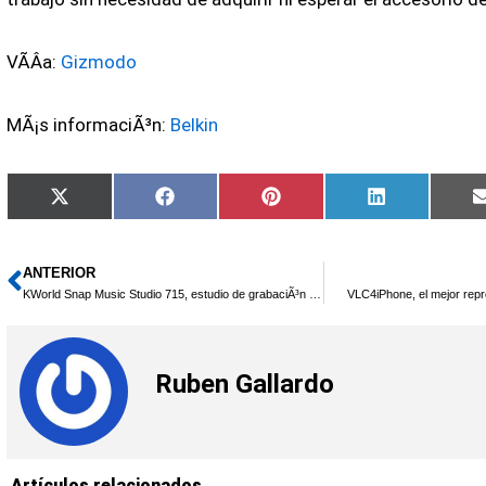
VÃ­Â­a:
Gizmodo
MÃ¡s informaciÃ³n:
Belkin
Compartir
Compartir
Compartir
Compartir
X
Facebook
Pinterest
LinkedIn
en
en
en
en
(Twitter)
ANTERIOR
Ant
KWorld Snap Music Studio 715, estudio de grabaciÃ³n casero
VLC4iPhone, el mejor rep
Ruben Gallardo
Artículos relacionados