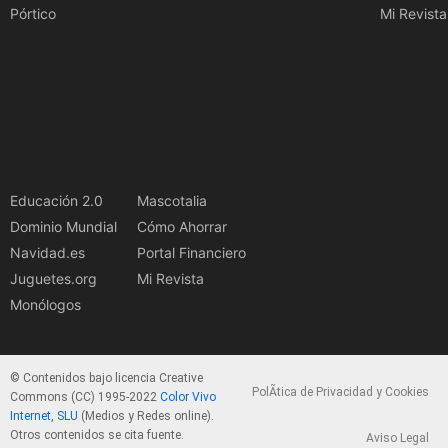
Pórtico
Mi Revista
Educación 2.0
Mascotalia
Dominio Mundial
Cómo Ahorrar
Navidad.es
Portal Financiero
Juguetes.org
Mi Revista
Monólogos
© Contenidos bajo licencia Creative
PolÃ­tica de Privacidad y Cookies
Commons (CC) 1995-2022
Color Vivo
Internet, SLU
(Medios y Redes online).
Otros contenidos se cita fuente.
Aviso Legal