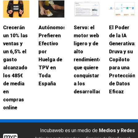
Crecerán
Autónomos
Servo: el
El Poder
un 10% las
Prefieren
motor web
de la IA
ventas y
Efectivo
ligero y de
Generativa:
un 6,5% el
por
alto
Druva y su
gasto
Huelga de
rendimiento
Copiloto
alcanzado
TPV en
que quiere
para una
los 485€
Toda
conquistar
Protección
de media
España
a los
de Datos
en
desarrolladores
Eficaz
compras
online
Incubaweb es un medio de
Medios y Redes