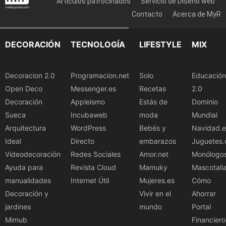
Artículos patrocinados
Servicio de Diseño web
Contacto
Acerca de MyR
DECORACIÓN
TECNOLOGÍA
LIFESTYLE
MIX
Decoracion 2.0
Programacion.net
Solo
Educación
Open Deco
Messenger.es
Recetas
2.0
Decoración
Appleismo
Estás de
Dominio
Sueca
Incubaweb
moda
Mundial
Arquitectura
WordPress
Bebés y
Navidad.e
Ideal
Directo
embarazos
Juguetes.
Videodecoración
Redes Sociales
Amor.net
Monólogo
Ayuda para
Revista Cloud
Mamuky
Mascotali
manualidades
Internet Útil
Mujeres.es
Cómo
Decoración y
Vivir en el
Ahorrar
jardines
mundo
Portal
Mimub
Financiero