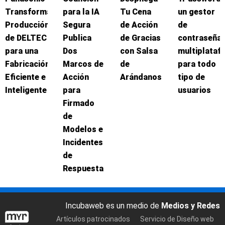
Transforma
para la IA
Tu Cena
un gestor
Producción
Segura
de Acción
de
de DELTEC
Publica
de Gracias
contraseña
para una
Dos
con Salsa
multiplataf
Fabricación
Marcos de
de
para todo
Eficiente e
Acción
Arándanos
tipo de
Inteligente
para
usuarios
Firmado
de
Modelos e
Incidentes
de
Respuesta
Incubaweb es un medio de
Medios y Redes
Artículos patrocinados
Servicio de Diseño web