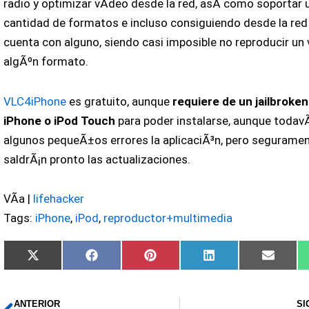
radio y optimizar vÃ­deo desde la red, asÃ­ como soportar 
cantidad de formatos e incluso consiguiendo desde la red 
cuenta con alguno, siendo casi imposible no reproducir un 
algÃºn formato.
VLC4iPhone
es gratuito, aunque
requiere de un jailbroken
iPhone o iPod Touch
para poder instalarse, aunque todavÃ
algunos pequeÃ±os errores la aplicaciÃ³n, pero segurame
saldrÃ¡n pronto las actualizaciones.
VÃ­a |
lifehacker
Tags:
iPhone
,
iPod
,
reproductor+multimedia
Compartir
Compartir
Compartir
Compartir
Compar
X
Facebook
Pinterest
LinkedIn
Email
en
en
en
en
en
(Twitter)
ANTERIOR
SI