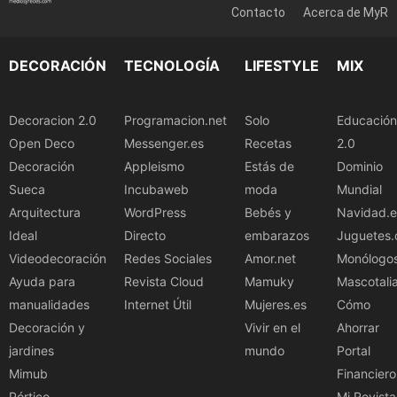
Contacto
Acerca de MyR
DECORACIÓN
TECNOLOGÍA
LIFESTYLE
MIX
Decoracion 2.0
Programacion.net
Solo
Educación
Open Deco
Messenger.es
Recetas
2.0
Decoración
Appleismo
Estás de
Dominio
Sueca
Incubaweb
moda
Mundial
Arquitectura
WordPress
Bebés y
Navidad.e
Ideal
Directo
embarazos
Juguetes.
Videodecoración
Redes Sociales
Amor.net
Monólogo
Ayuda para
Revista Cloud
Mamuky
Mascotali
manualidades
Internet Útil
Mujeres.es
Cómo
Decoración y
Vivir en el
Ahorrar
jardines
mundo
Portal
Mimub
Financiero
Pórtico
Mi Revista