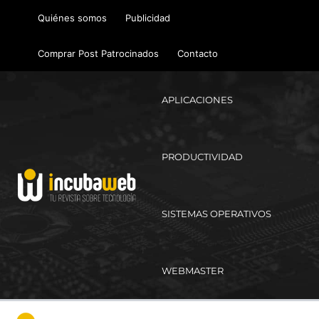
Ir
Quiénes somos
Publicidad
al
contenido
Comprar Post Patrocinados
Contacto
APLICACIONES
PRODUCTIVIDAD
SISTEMAS OPERATIVOS
WEBMASTER
Ma