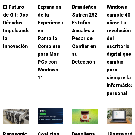
El Futuro
Expansión
Brasileños
Windows
de Git: Dos
de la
Sufren 252
cumple 40
Décadas
Experiencia
Estafas
años: La
Impulsando
en
Anuales a
revolución
la
Pantalla
Pesar de
del
Innovación
Completa
Confiar en
escritorio
para Más
su
digital que
PCs con
Detección
cambió
Windows
para
11
siempre la
informática
personal
Panasonic
Coalición
Despliega
1Password: