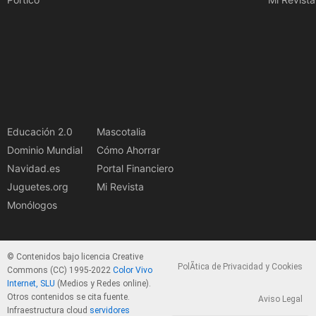
Educación 2.0
Mascotalia
Dominio Mundial
Cómo Ahorrar
Navidad.es
Portal Financiero
Juguetes.org
Mi Revista
Monólogos
© Contenidos bajo licencia Creative
PolÃ­tica de Privacidad y Cookies
Commons (CC) 1995-2022
Color Vivo
Internet, SLU
(Medios y Redes online).
Otros contenidos se cita fuente.
Aviso Legal
Infraestructura cloud
servidores