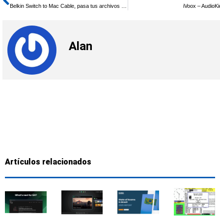
Ant
Belkin Switch to Mac Cable, pasa tus archivos a Mac sin complicaciones
iVoox – AudioKi
Alan
Artículos relacionados